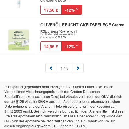
Grundpreis: € 439,00 / 1l
17,56 €
-12%
**
OLIVENÖL FEUCHTIGKEITSPFLEGE Creme
PZN: 5139352 / Creme, 50 ml
Dr. Theiss Naturwaren GmbH
Grundpreis: € 299,00 / 1l
14,95 €
-12%
**
(aktuell)
1
/ 3
** Ersparnis gegenüber dem Preis gemäß aktueller Lauer-Taxe. Preis:
Verbindlicher Abrechnungspreis nach der Großen Deutschen
Spezialitätentaxe (sog. Lauer-Taxe) bei Abgabe zu Lasten der GKV, die sich
gemäß §129 Abs. 5a SGB V aus dem Abgabepreis des pharmazeutischen
Unternehmens und der Arzneimittelpreisverordnung in der Fassung zum
31.12.2003 ergibt. Bei nicht verschreibungspflichtigen Arzneimitteln ist dieser
Preis für Apotheken nicht verbindlich. Im Falle einer Abrechnung würde der
GKV von der Apotheke bei rechtzeitiger Zahlung ein Rabatt von 5% auf
diesen Abgabepreis gewährt (§130 Absatz 1 SGB V).