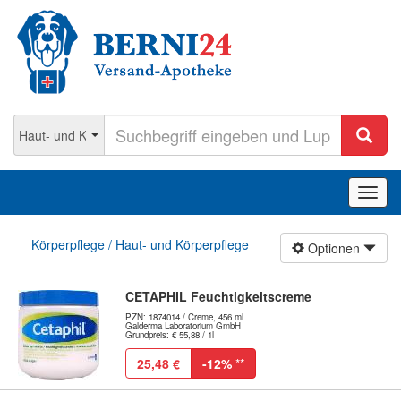
Navig
ein-/
Körperpflege / Haut- und Körperpflege
Optionen
CETAPHIL Feuchtigkeitscreme
PZN: 1874014 / Creme, 456 ml
Galderma Laboratorium GmbH
Grundpreis: € 55,88 / 1l
25,48 €
-12%
**