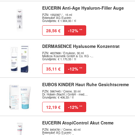
EUCERIN Anti-Age Hyaluron-Filler Auge
PZN: 1552397 / , 15 ml
Beiersdorf AG Eucerin
Grundpreis: € 1.904,00 / 1l
28,56 €
-12%
**
DERMASENCE Hyalusome Konzentrat
PZN: 4637668 / Emulsion, 30 ml
Medicos Kosmetik GmbH & Co. KG -...
Grundpreis: € 1.170,33 / 1l
35,11 €
-12%
**
EUBOS KINDER Haut Ruhe Gesichtscreme
PZN: 5967445 / Creme, 30 ml
Dr. Hobein (Nachf.) GmbH - med....
Grundpreis: € 406,33 / 1l
12,19 €
-12%
**
EUCERIN AtopiControl Akut Creme
PZN: 8454781 / Creme, 40 ml
Beiersdorf AG Eucerin