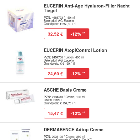
EUCERIN Anti-Age Hyaluron-Filler Nacht
Tiegel
PZN: 4668723 / , 50 ml
Beiersdorf AG Eucerin
Grundpreis: € 650,40 / 1l
32,52 €
-12%
**
EUCERIN AtopiControl Lotion
PZN: 8454700 / Lotion, 400 ml
Beiersdorf AG Eucerin
Grundpreis: € 61,50 / 1l
24,60 €
-12%
**
ASCHE Basis Creme
PZN: 2134443 / Creme, 100 ml
Chiesi GmbH
Grundpreis: € 154,70 / 1l
15,47 €
-12%
**
DERMASENCE Adtop Creme
PZN: 2935195 / Creme, 250 ml
Medicos Kosmetik GmbH & Co. KG -...