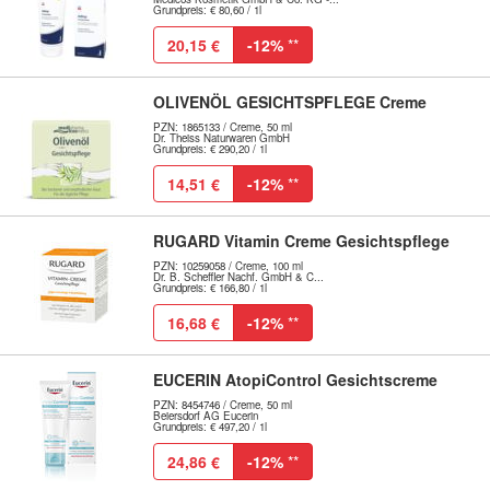
Grundpreis: € 80,60 / 1l
20,15 €
-12%
**
OLIVENÖL GESICHTSPFLEGE Creme
PZN: 1865133 / Creme, 50 ml
Dr. Theiss Naturwaren GmbH
Grundpreis: € 290,20 / 1l
14,51 €
-12%
**
RUGARD Vitamin Creme Gesichtspflege
PZN: 10259058 / Creme, 100 ml
Dr. B. Scheffler Nachf. GmbH & C...
Grundpreis: € 166,80 / 1l
16,68 €
-12%
**
EUCERIN AtopiControl Gesichtscreme
PZN: 8454746 / Creme, 50 ml
Beiersdorf AG Eucerin
Grundpreis: € 497,20 / 1l
24,86 €
-12%
**