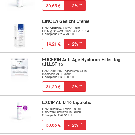
30,65 €
-12%
**
LINOLA Gesicht Creme
PZN: 5484296 / Creme, 50 ml
Dr. August Wolff GmbH & Co. KG A...
Grundpreis: € 284,20 / 1l
14,21 €
-12%
**
EUCERIN Anti-Age Hyaluron-Filler Tag
t.H.LSF 15
PZN: 7608420 / Tagescreme, 50 ml
Beiersdorf AG Eucerin
Grundpreis: € 624,00 / 1l
31,20 €
-12%
**
EXCIPIAL U 10 Lipolotio
PZN: 9228934 / Lotion, 500 ml
Galderma Laboratorium GmbH
Grundpreis: € 61,30 / 1l
30,65 €
-12%
**