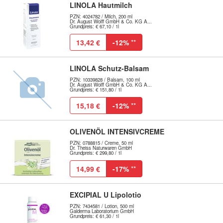
LINOLA Hautmilch
PZN: 4024782 / Milch, 200 ml
Dr. August Wolff GmbH & Co. KG A...
Grundpreis: € 67,10 / 1l
13,42 €
-12%
**
LINOLA Schutz-Balsam
PZN: 10339828 / Balsam, 100 ml
Dr. August Wolff GmbH & Co. KG A...
Grundpreis: € 151,80 / 1l
15,18 €
-12%
**
OLIVENÖL INTENSIVCREME
PZN: 0788815 / Creme, 50 ml
Dr. Theiss Naturwaren GmbH
Grundpreis: € 299,80 / 1l
14,99 €
-17%
**
EXCIPIAL U Lipolotio
PZN: 7434581 / Lotion, 500 ml
Galderma Laboratorium GmbH
Grundpreis: € 61,30 / 1l