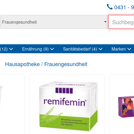
0431 - 9
(12)
Ernährung
(9)
Sanitätsbedarf
(4)
Marken
Hausapotheke / Frauengesundheit