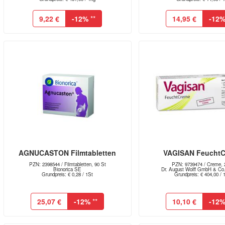
9,22 €
-12%
**
14,95 €
-12
AGNUCASTON Filmtabletten
VAGISAN Feucht
PZN: 2398544 / Filmtabletten, 90 St
PZN: 9739474 / Creme, 
Bionorica SE
Dr. August Wolff GmbH & Co.
Grundpreis: € 0,28 / 1St
Grundpreis: € 404,00 / 
25,07 €
-12%
**
10,10 €
-12