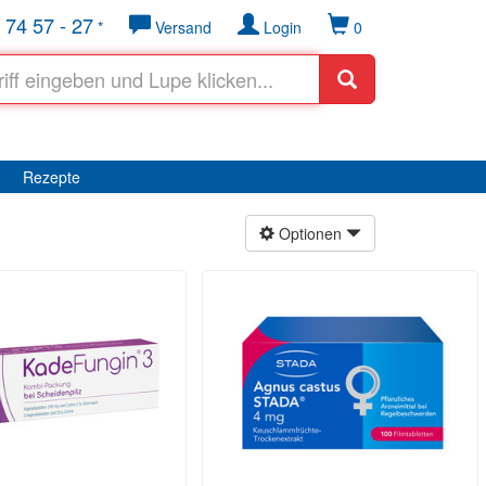
 74 57 - 27
*
Versand
Login
0
Rezepte
Optionen