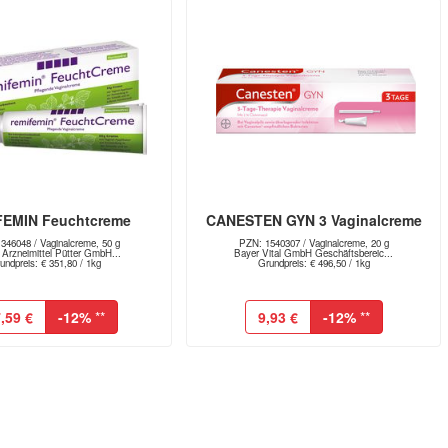
EMIN Feuchtcreme
CANESTEN GYN 3 Vaginalcreme
346048 / Vaginalcreme, 50 g
PZN: 1540307 / Vaginalcreme, 20 g
 Arzneimittel Pütter GmbH...
Bayer Vital GmbH Geschäftsbereic...
undpreis: € 351,80 / 1kg
Grundpreis: € 496,50 / 1kg
,59 €
-12%
**
9,93 €
-12%
**