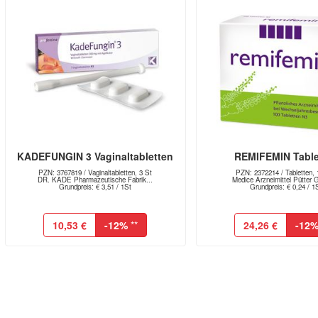
KADEFUNGIN 3 Vaginaltabletten
REMIFEMIN Table
PZN: 3767819 / Vaginaltabletten, 3 St
PZN: 2372214 / Tabletten, 
DR. KADE Pharmazeutische Fabrik...
Medice Arzneimittel Pütter 
Grundpreis: € 3,51 / 1St
Grundpreis: € 0,24 / 1
10,53 €
-12%
**
24,26 €
-12