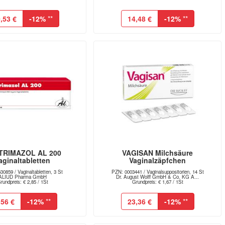
,53 €
-12%
**
14,48 €
-12%
**
TRIMAZOL AL 200
VAGISAN Milchsäure
aginaltabletten
Vaginalzäpfchen
0859 / Vaginaltabletten, 3 St
PZN: 0003441 / Vaginalsuppositorien, 14 St
ALIUD Pharma GmbH
Dr. August Wolff GmbH & Co. KG A...
rundpreis: € 2,85 / 1St
Grundpreis: € 1,67 / 1St
,56 €
-12%
**
23,36 €
-12%
**