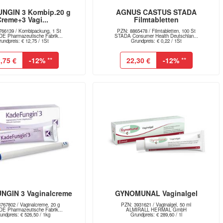
NGIN 3 Kombip.20 g
AGNUS CASTUS STADA
reme+3 Vagi...
Filmtabletten
66139 / Kombipackung, 1 St
PZN: 8865478 / Filmtabletten, 100 St
E Pharmazeutische Fabrik...
STADA Consumer Health Deutschlan...
undpreis: € 12,75 / 1St
Grundpreis: € 0,22 / 1St
,75 €
-12%
**
22,30 €
-12%
**
NGIN 3 Vaginalcreme
GYNOMUNAL Vaginalgel
767802 / Vaginalcreme, 20 g
PZN: 3931621 / Vaginalgel, 50 ml
E Pharmazeutische Fabrik...
ALMIRALL HERMAL GmbH
undpreis: € 526,50 / 1kg
Grundpreis: € 289,60 / 1l