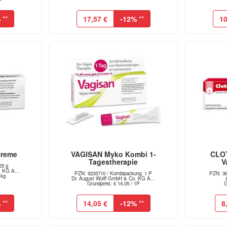
%
**
17,57 €
-12%
**
10
Creme
VAGISAN Myko Kombi 1-
CLO
Tagestherapie
V
25 g
 KG A...
PZN: 9235710 / Kombipackung, 1 P
PZN: 363
1kg
Dr. August Wolff GmbH & Co. KG A...
Grundpreis: € 14,05 / 1P
G
%
**
14,05 €
-12%
**
8