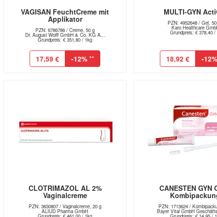
VAGISAN FeuchtCreme mit
MULTI-GYN Acti
Applikator
PZN: 4952648 / Gel, 50
Karo Healthcare Gmb
PZN: 6786786 / Creme, 50 g
Grundpreis: € 378,40 / 
Dr. August Wolff GmbH & Co. KG A...
Grundpreis: € 351,80 / 1kg
17,59 €
-12%
**
18,92 €
-12
CLOTRIMAZOL AL 2%
CANESTEN GYN 
Vaginalcreme
Kombipackun
PZN: 3630807 / Vaginalcreme, 20 g
PZN: 1713624 / Kombipacku
ALIUD Pharma GmbH
Bayer Vital GmbH Geschäftsb
Grundpreis: € 461,00 / 1kg
Grundpreis: € 14,95 / 