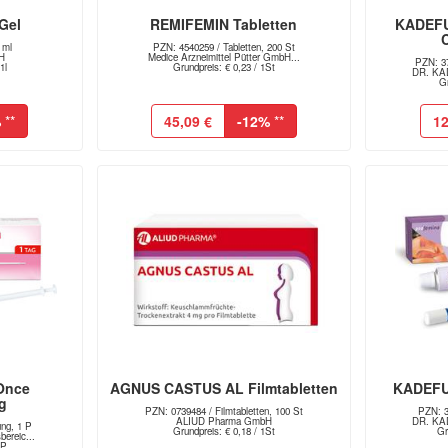
Gel
REMIFEMIN Tabletten
KADEFU
C
 ml
PZN: 4540259 / Tabletten, 200 St
H
Medice Arzneimittel Pütter GmbH...
PZN: 37
1l
Grundpreis: € 0,23 / 1St
DR. KAD
Gr
%
**
45,09 €
-12%
**
12
Once
AGNUS CASTUS AL Filmtabletten
KADEFU
g
PZN: 0739484 / Filmtabletten, 100 St
PZN: 3
ALIUD Pharma GmbH
DR. KAD
ng, 1 P
Grundpreis: € 0,18 / 1St
Gr
ereic...
1P