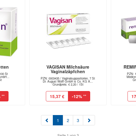
tten
VAGISAN Milchsäure
REMIF
Vaginalzäpfchen
100 St
PZN: 1
GmbH...
Medice
PZN: 0003435 / Vaginalsuppositorien, 7 St
St
Gr
Dr. August Wolff GmbH & Co. KG A...
Grundpreis: € 2,20 / 1St
%
**
15,37 €
-12%
**
17
(aktuell)
1
2
3
Seite 1 von 3