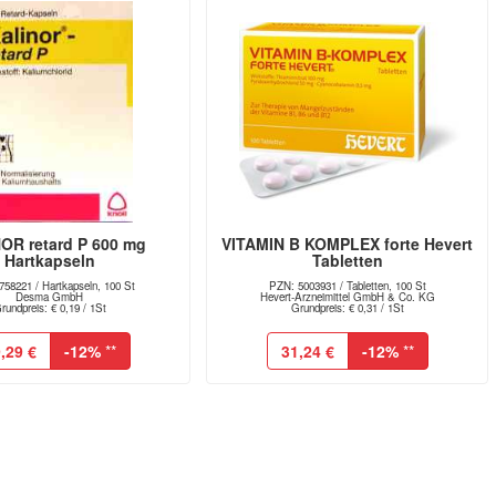
OR retard P 600 mg
VITAMIN B KOMPLEX forte Hevert
Hartkapseln
Tabletten
58221 / Hartkapseln, 100 St
PZN: 5003931 / Tabletten, 100 St
Desma GmbH
Hevert-Arzneimittel GmbH & Co. KG
rundpreis: € 0,19 / 1St
Grundpreis: € 0,31 / 1St
,29 €
-12%
**
31,24 €
-12%
**