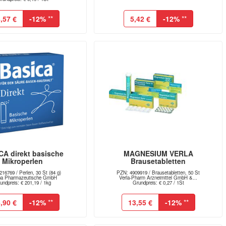
,57 €
-12%
**
5,42 €
-12%
**
CA direkt basische
MAGNESIUM VERLA
Mikroperlen
Brausetabletten
16769 / Perlen, 30 St (84 g)
PZN: 4909919 / Brausetabletten, 50 St
ina Pharmazeutische GmbH
Verla-Pharm Arzneimittel GmbH &...
undpreis: € 201,19 / 1kg
Grundpreis: € 0,27 / 1St
,90 €
-12%
**
13,55 €
-12%
**