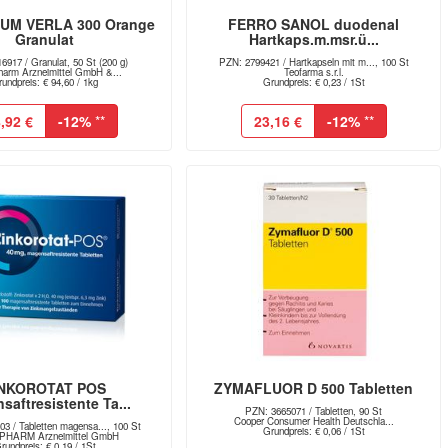
UM VERLA 300 Orange
FERRO SANOL duodenal
Granulat
Hartkaps.m.msr.ü...
6917 / Granulat, 50 St (200 g)
PZN: 2799421 / Hartkapseln mit m..., 100 St
harm Arzneimittel GmbH &...
Teofarma s.r.l.
undpreis: € 94,60 / 1kg
Grundpreis: € 0,23 / 1St
,92 €
-12%
**
23,16 €
-12%
**
INKOROTAT POS
ZYMAFLUOR D 500 Tabletten
saftresistente Ta...
PZN: 3665071 / Tabletten, 90 St
Cooper Consumer Health Deutschla...
3 / Tabletten magensa..., 100 St
Grundpreis: € 0,06 / 1St
HARM Arzneimittel GmbH
rundpreis: € 0,19 / 1St