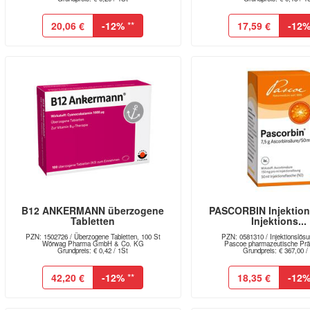
20,06 €
-12%
**
17,59 €
-12
B12 ANKERMANN überzogene
PASCORBIN Injektio
Tabletten
Injektions...
PZN: 1502726 / Überzogene Tabletten, 100 St
PZN: 0581310 / Injektionslösu
Wörwag Pharma GmbH & Co. KG
Pascoe pharmazeutische Präp
Grundpreis: € 0,42 / 1St
Grundpreis: € 367,00 / 
42,20 €
-12%
**
18,35 €
-12