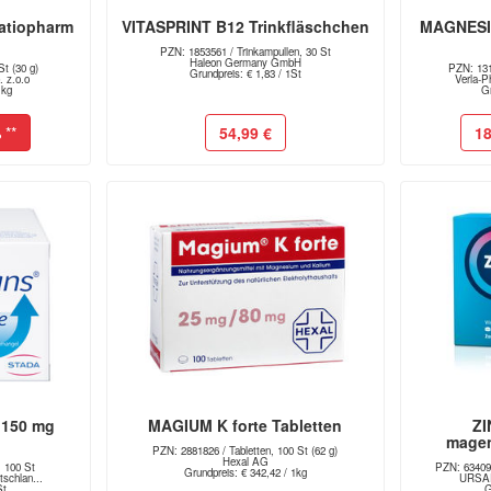
atiopharm
VITASPRINT B12 Trinkfläschchen
MAGNESI
PZN: 1853561 / Trinkampullen, 30 St
Haleon Germany GmbH
t (30 g)
PZN: 131
Grundpreis: € 1,83 / 1St
 z.o.o
Verla-P
1kg
Gr
%
**
54,99 €
18
 150 mg
MAGIUM K forte Tabletten
Z
magen
PZN: 2881826 / Tabletten, 100 St (62 g)
Hexal AG
, 100 St
PZN: 634090
Grundpreis: € 342,42 / 1kg
schlan...
URSAP
St
G