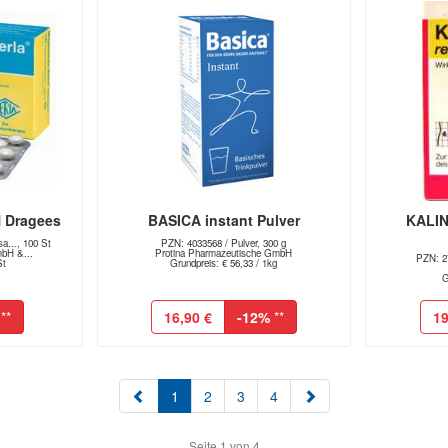
 Dragees
BASICA instant Pulver
KALIN
a..., 100 St
PZN: 4033568 / Pulver, 300 g
mbH &...
Protina Pharmazeutische GmbH
PZN: 27
St
Grundpreis: € 56,33 / 1kg
G
**
16,90 €
-12%
**
19
(aktuell)
1
2
3
4
Seite 1 von 4