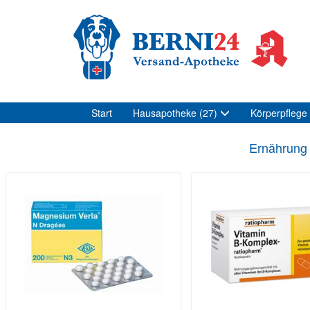
Start
Hausapotheke
(27)
Körperpflege
Ernährung 