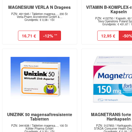
MAGNESIUM VERLA N Dragees
VITAMIN B-KOMPLEX-r
Kapseln
PZN: 4911945 / Tabletten magensa..., 200 St
Verla-Pharm Arzneimittel GmbH &...
PZN: 4132750 / Kapseln, 60 S
Grundpreis: € 0,08 / 1St
Teva Operations Poland Sp.
Grundpreis: € 431,67 / 
16,71 €
-12%
**
12,95 €
-50
UNIZINK 50 magensaftresistente
MAGNETRANS forte
Tabletten
Hartkapseln
PZN: 3441638 / Tabletten magensa..., 100 St
PZN: 3127853 / Hartkapseln
Köhler Pharma GmbH
STADA Consumer Health Deut
Grundpreis: € 0,20 / 1St
Grundpreis: € 0,18 / 1