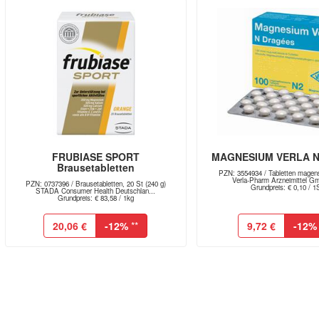
FRUBIASE SPORT
MAGNESIUM VERLA N
Brausetabletten
PZN: 3554934 / Tabletten magens
Verla-Pharm Arzneimittel G
PZN: 0737396 / Brausetabletten, 20 St (240 g)
Grundpreis: € 0,10 / 1
STADA Consumer Health Deutschlan...
Grundpreis: € 83,58 / 1kg
20,06 €
-12%
**
9,72 €
-12%