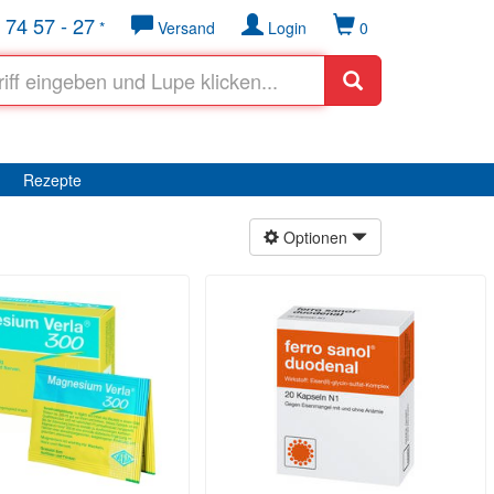
 74 57 - 27
*
Versand
Login
0
Rezepte
Optionen