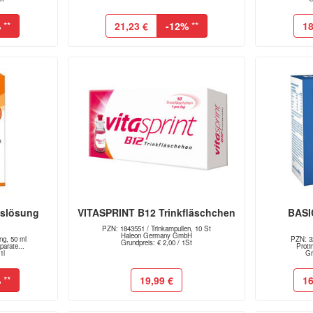
%
**
21,23 €
-12%
**
18
nslösung
VITASPRINT B12 Trinkfläschchen
BASI
PZN: 1843551 / Trinkampullen, 10 St
Haleon Germany GmbH
ng, 50 ml
PZN: 32
Grundpreis: € 2,00 / 1St
arate...
Prot
1l
Gr
%
**
19,99 €
16