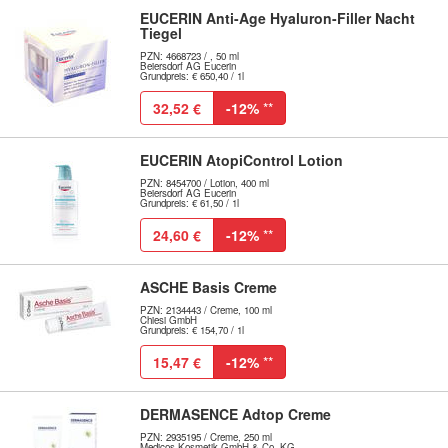
EUCERIN Anti-Age Hyaluron-Filler Nacht
Tiegel
PZN: 4668723 / , 50 ml
Beiersdorf AG Eucerin
Grundpreis: € 650,40 / 1l
32,52 €
-12%
**
EUCERIN AtopiControl Lotion
PZN: 8454700 / Lotion, 400 ml
Beiersdorf AG Eucerin
Grundpreis: € 61,50 / 1l
24,60 €
-12%
**
ASCHE Basis Creme
PZN: 2134443 / Creme, 100 ml
Chiesi GmbH
Grundpreis: € 154,70 / 1l
15,47 €
-12%
**
DERMASENCE Adtop Creme
PZN: 2935195 / Creme, 250 ml
Medicos Kosmetik GmbH & Co. KG -...