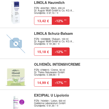
LINOLA Hautmilch
PZN: 4024782 / Milch, 200 ml
Dr. August Wolff GmbH & Co. KG A...
Grundpreis: € 67,10 / 1l
13,42 €
-12%
**
LINOLA Schutz-Balsam
PZN: 10339828 / Balsam, 100 ml
Dr. August Wolff GmbH & Co. KG A...
Grundpreis: € 151,80 / 1l
15,18 €
-12%
**
OLIVENÖL INTENSIVCREME
PZN: 0788815 / Creme, 50 ml
Dr. Theiss Naturwaren GmbH
Grundpreis: € 299,80 / 1l
14,99 €
-17%
**
EXCIPIAL U Lipolotio
PZN: 7434581 / Lotion, 500 ml
Galderma Laboratorium GmbH
Grundpreis: € 61,30 / 1l