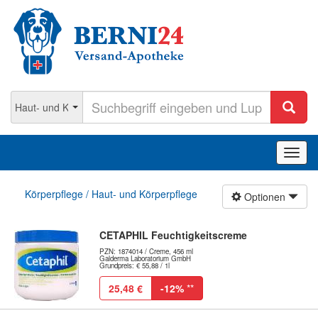
Navig
ein-/
Körperpflege / Haut- und Körperpflege
Optionen
CETAPHIL Feuchtigkeitscreme
PZN: 1874014 / Creme, 456 ml
Galderma Laboratorium GmbH
Grundpreis: € 55,88 / 1l
25,48 €
-12%
**