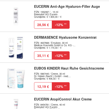
EUCERIN Anti-Age Hyaluron-Filler Auge
PZN: 1552397 / , 15 ml
Beiersdorf AG Eucerin
Grundpreis: € 1.904,00 / 1l
28,56 €
-12%
**
DERMASENCE Hyalusome Konzentrat
PZN: 4637668 / Emulsion, 30 ml
Medicos Kosmetik GmbH & Co. KG -...
Grundpreis: € 1.170,33 / 1l
35,11 €
-12%
**
EUBOS KINDER Haut Ruhe Gesichtscreme
PZN: 5967445 / Creme, 30 ml
Dr. Hobein (Nachf.) GmbH - med....
Grundpreis: € 406,33 / 1l
12,19 €
-12%
**
EUCERIN AtopiControl Akut Creme
PZN: 8454781 / Creme, 40 ml
Beiersdorf AG Eucerin