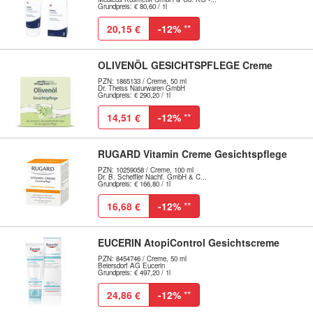
Grundpreis: € 80,60 / 1l
20,15 €
-12%
**
OLIVENÖL GESICHTSPFLEGE Creme
PZN: 1865133 / Creme, 50 ml
Dr. Theiss Naturwaren GmbH
Grundpreis: € 290,20 / 1l
14,51 €
-12%
**
RUGARD Vitamin Creme Gesichtspflege
PZN: 10259058 / Creme, 100 ml
Dr. B. Scheffler Nachf. GmbH & C...
Grundpreis: € 166,80 / 1l
16,68 €
-12%
**
EUCERIN AtopiControl Gesichtscreme
PZN: 8454746 / Creme, 50 ml
Beiersdorf AG Eucerin
Grundpreis: € 497,20 / 1l
24,86 €
-12%
**