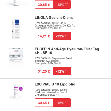
30,65 €
-12%
**
LINOLA Gesicht Creme
PZN: 5484296 / Creme, 50 ml
Dr. August Wolff GmbH & Co. KG A...
Grundpreis: € 284,20 / 1l
14,21 €
-12%
**
EUCERIN Anti-Age Hyaluron-Filler Tag
t.H.LSF 15
PZN: 7608420 / Tagescreme, 50 ml
Beiersdorf AG Eucerin
Grundpreis: € 624,00 / 1l
31,20 €
-12%
**
EXCIPIAL U 10 Lipolotio
PZN: 9228934 / Lotion, 500 ml
Galderma Laboratorium GmbH
Grundpreis: € 61,30 / 1l
30,65 €
-12%
**