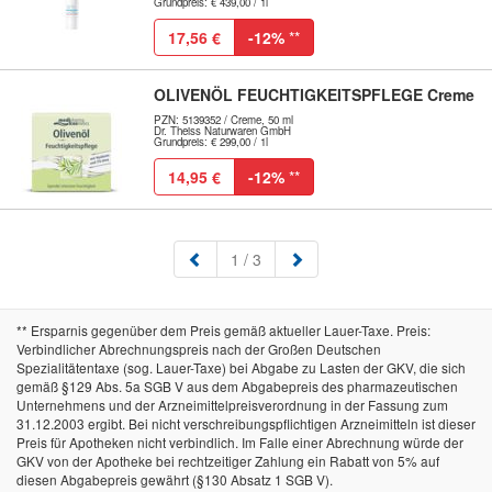
Grundpreis: € 439,00 / 1l
17,56 €
-12%
**
OLIVENÖL FEUCHTIGKEITSPFLEGE Creme
PZN: 5139352 / Creme, 50 ml
Dr. Theiss Naturwaren GmbH
Grundpreis: € 299,00 / 1l
14,95 €
-12%
**
(aktuell)
1
/ 3
** Ersparnis gegenüber dem Preis gemäß aktueller Lauer-Taxe. Preis:
Verbindlicher Abrechnungspreis nach der Großen Deutschen
Spezialitätentaxe (sog. Lauer-Taxe) bei Abgabe zu Lasten der GKV, die sich
gemäß §129 Abs. 5a SGB V aus dem Abgabepreis des pharmazeutischen
Unternehmens und der Arzneimittelpreisverordnung in der Fassung zum
31.12.2003 ergibt. Bei nicht verschreibungspflichtigen Arzneimitteln ist dieser
Preis für Apotheken nicht verbindlich. Im Falle einer Abrechnung würde der
GKV von der Apotheke bei rechtzeitiger Zahlung ein Rabatt von 5% auf
diesen Abgabepreis gewährt (§130 Absatz 1 SGB V).