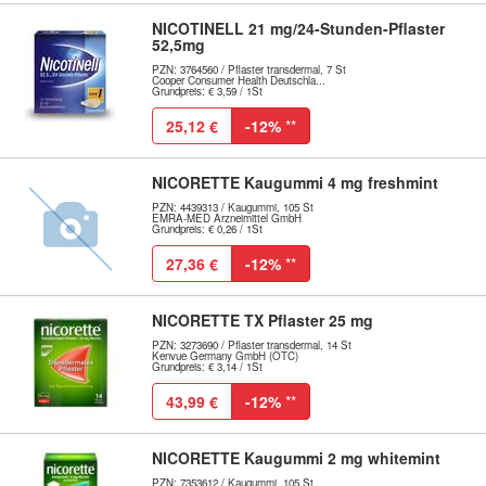
NICOTINELL 21 mg/24-Stunden-Pflaster
52,5mg
PZN: 3764560 / Pflaster transdermal, 7 St
Cooper Consumer Health Deutschla...
Grundpreis: € 3,59 / 1St
25,12 €
-12%
**
NICORETTE Kaugummi 4 mg freshmint
PZN: 4439313 / Kaugummi, 105 St
EMRA-MED Arzneimittel GmbH
Grundpreis: € 0,26 / 1St
27,36 €
-12%
**
NICORETTE TX Pflaster 25 mg
PZN: 3273690 / Pflaster transdermal, 14 St
Kenvue Germany GmbH (OTC)
Grundpreis: € 3,14 / 1St
43,99 €
-12%
**
NICORETTE Kaugummi 2 mg whitemint
PZN: 7353612 / Kaugummi, 105 St