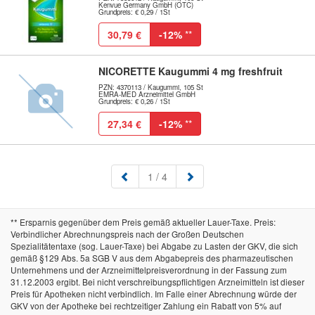
Kenvue Germany GmbH (OTC)
Grundpreis: € 0,29 / 1St
30,79 €
-12%
**
NICORETTE Kaugummi 4 mg freshfruit
PZN: 4370113 / Kaugummi, 105 St
EMRA-MED Arzneimittel GmbH
Grundpreis: € 0,26 / 1St
27,34 €
-12%
**
(aktuell)
1
/ 4
** Ersparnis gegenüber dem Preis gemäß aktueller Lauer-Taxe. Preis:
Verbindlicher Abrechnungspreis nach der Großen Deutschen
Spezialitätentaxe (sog. Lauer-Taxe) bei Abgabe zu Lasten der GKV, die sich
gemäß §129 Abs. 5a SGB V aus dem Abgabepreis des pharmazeutischen
Unternehmens und der Arzneimittelpreisverordnung in der Fassung zum
31.12.2003 ergibt. Bei nicht verschreibungspflichtigen Arzneimitteln ist dieser
Preis für Apotheken nicht verbindlich. Im Falle einer Abrechnung würde der
GKV von der Apotheke bei rechtzeitiger Zahlung ein Rabatt von 5% auf