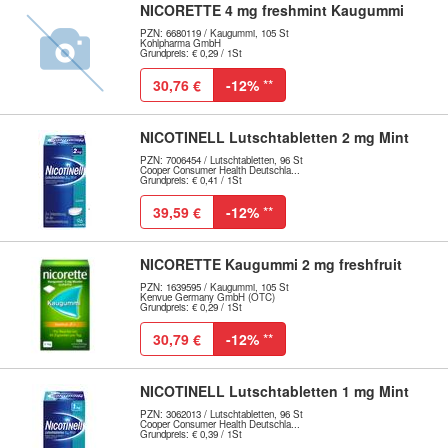
NICORETTE 4 mg freshmint Kaugummi
PZN: 6680119 / Kaugummi, 105 St
Kohlpharma GmbH
Grundpreis: € 0,29 / 1St
30,76 €
-12%
**
NICOTINELL Lutschtabletten 2 mg Mint
PZN: 7006454 / Lutschtabletten, 96 St
Cooper Consumer Health Deutschla...
Grundpreis: € 0,41 / 1St
39,59 €
-12%
**
NICORETTE Kaugummi 2 mg freshfruit
PZN: 1639595 / Kaugummi, 105 St
Kenvue Germany GmbH (OTC)
Grundpreis: € 0,29 / 1St
30,79 €
-12%
**
NICOTINELL Lutschtabletten 1 mg Mint
PZN: 3062013 / Lutschtabletten, 96 St
Cooper Consumer Health Deutschla...
Grundpreis: € 0,39 / 1St