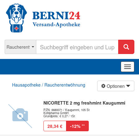
Navig
ein-/
Hausapotheke / Raucherentwöhnung
Optionen
NICORETTE 2 mg freshmint Kaugummi
PZN: 6680071 / Kaugummi, 105 St
Kohlpharma GmbH
Grundpreis: € 0,27 / 1St
28,34 €
-12%
**