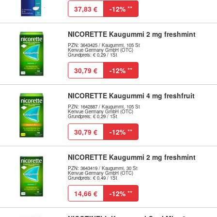
37,83 €
-12%
**
NICORETTE Kaugummi 2 mg freshmint
PZN: 3643425 / Kaugummi, 105 St
Kenvue Germany GmbH (OTC)
Grundpreis: € 0,29 / 1St
30,79 €
-12%
**
NICORETTE Kaugummi 4 mg freshfruit
PZN: 1642887 / Kaugummi, 105 St
Kenvue Germany GmbH (OTC)
Grundpreis: € 0,29 / 1St
30,79 €
-12%
**
NICORETTE Kaugummi 2 mg freshmint
PZN: 3643419 / Kaugummi, 30 St
Kenvue Germany GmbH (OTC)
Grundpreis: € 0,49 / 1St
14,66 €
-12%
**