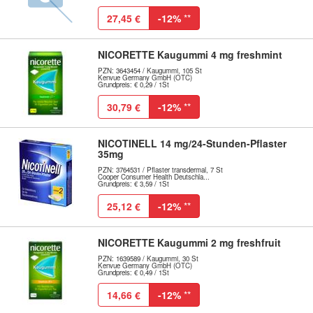
27,45 €
-12%
**
NICORETTE Kaugummi 4 mg freshmint
PZN: 3643454 / Kaugummi, 105 St
Kenvue Germany GmbH (OTC)
Grundpreis: € 0,29 / 1St
30,79 €
-12%
**
NICOTINELL 14 mg/24-Stunden-Pflaster
35mg
PZN: 3764531 / Pflaster transdermal, 7 St
Cooper Consumer Health Deutschla...
Grundpreis: € 3,59 / 1St
25,12 €
-12%
**
NICORETTE Kaugummi 2 mg freshfruit
PZN: 1639589 / Kaugummi, 30 St
Kenvue Germany GmbH (OTC)
Grundpreis: € 0,49 / 1St
14,66 €
-12%
**