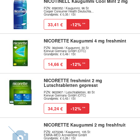
NICOTINELL Kaugummi Cool Mint 2 mg
PZN: 6580352 / Kaugummi, 96 St
Cooper Consumer Health Deutschla...
Grundpreis: € 0,35 / 1St
33,41 €
-12%
**
NICORETTE Kaugummi 4 mg freshmint
PZN: 3643448 / Kaugummi, 30 St
Kenvue Germany GmbH (OTC)
Grundpreis: € 0,49 / 1St
14,66 €
-12%
**
NICORETTE freshmint 2 mg
Lutschtabletten gepresst
PZN: 9633907 / Lutschtabletten, 80 St
Kenvue Germany GmbH (OTC)
Grundpreis: € 0,43 / 1St
34,24 €
-12%
**
NICORETTE Kaugummi 2 mg freshfruit
PZN: 4370248 / Kaugummi, 105 St
EMRA-MED Arzneimittel GmbH
Grundpreis: € 0,26 / 1St