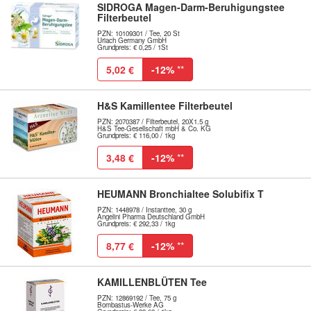
SIDROGA Magen-Darm-Beruhigungstee
Filterbeutel
PZN: 10109301 / Tee, 20 St
Uriach Germany GmbH
Grundpreis: € 0,25 / 1St
5,02 €
-12%
**
H&S Kamillentee Filterbeutel
PZN: 2070387 / Filterbeutel, 20X1.5 g
H&S Tee-Gesellschaft mbH & Co. KG
Grundpreis: € 116,00 / 1kg
3,48 €
-12%
**
HEUMANN Bronchialtee Solubifix T
PZN: 1448978 / Instanttee, 30 g
Angelini Pharma Deutschland GmbH
Grundpreis: € 292,33 / 1kg
8,77 €
-12%
**
KAMILLENBLÜTEN Tee
PZN: 12869192 / Tee, 75 g
Bombastus-Werke AG