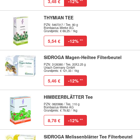
3,48 €
-12%
**
THYMIAN TEE
PZN: 5467317 / Tee, 80 g
Bombastus-Werke AG
Grundpreis: € 69,25 / 1kg
5,54 €
-12%
**
SIDROGA Magen-Heiltee Filterbeutel
PZN: 3126380 / Tee, 20X2.25 g
Uriach Germany GmbH
Grundpreis: € 121,33 / 1kg
5,46 €
-12%
**
HIMBEERBLÄTTER Tee
PZN: 0820996 / Tee, 110 g
Bombastus-Werke AG
Grundpreis: € 79,82 / 1kg
8,78 €
-12%
**
SIDROGA Melissenblätter Tee Filterbeutel