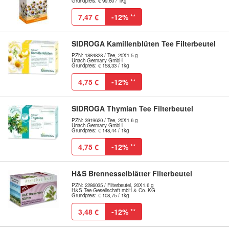
Grundpreis: € 99,60 / 1kg
7,47 €
-12%
**
SIDROGA Kamillenblüten Tee Filterbeutel
PZN: 1884828 / Tee, 20X1.5 g
Uriach Germany GmbH
Grundpreis: € 158,33 / 1kg
4,75 €
-12%
**
SIDROGA Thymian Tee Filterbeutel
PZN: 3919620 / Tee, 20X1.6 g
Uriach Germany GmbH
Grundpreis: € 148,44 / 1kg
4,75 €
-12%
**
H&S Brennesselblätter Filterbeutel
PZN: 2286035 / Filterbeutel, 20X1.6 g
H&S Tee-Gesellschaft mbH & Co. KG
Grundpreis: € 108,75 / 1kg
3,48 €
-12%
**