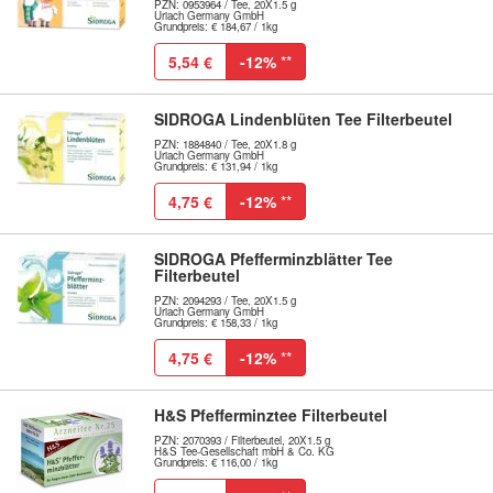
PZN: 0953964 / Tee, 20X1.5 g
Uriach Germany GmbH
Grundpreis: € 184,67 / 1kg
5,54 €
-12%
**
SIDROGA Lindenblüten Tee Filterbeutel
PZN: 1884840 / Tee, 20X1.8 g
Uriach Germany GmbH
Grundpreis: € 131,94 / 1kg
4,75 €
-12%
**
SIDROGA Pfefferminzblätter Tee
Filterbeutel
PZN: 2094293 / Tee, 20X1.5 g
Uriach Germany GmbH
Grundpreis: € 158,33 / 1kg
4,75 €
-12%
**
H&S Pfefferminztee Filterbeutel
PZN: 2070393 / Filterbeutel, 20X1.5 g
H&S Tee-Gesellschaft mbH & Co. KG
Grundpreis: € 116,00 / 1kg