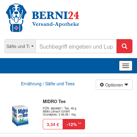
Navig
ein-/
Ernährung / Säfte und Tees
Optionen
MIDRO Tee
PZN: 8604967 / Tee, 48 g
Midro Lörrach GmbH
Grundpreis: € 69,58 / 1kg
3,34 €
-12%
**