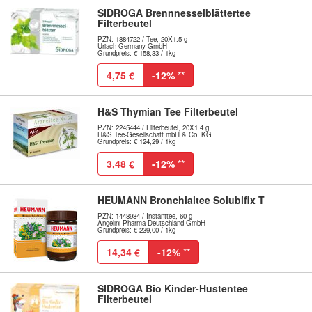
SIDROGA Brennnesselblättertee
Filterbeutel
PZN: 1884722 / Tee, 20X1.5 g
Uriach Germany GmbH
Grundpreis: € 158,33 / 1kg
4,75 €
-12%
**
H&S Thymian Tee Filterbeutel
PZN: 2245444 / Filterbeutel, 20X1.4 g
H&S Tee-Gesellschaft mbH & Co. KG
Grundpreis: € 124,29 / 1kg
3,48 €
-12%
**
HEUMANN Bronchialtee Solubifix T
PZN: 1448984 / Instanttee, 60 g
Angelini Pharma Deutschland GmbH
Grundpreis: € 239,00 / 1kg
14,34 €
-12%
**
SIDROGA Bio Kinder-Hustentee
Filterbeutel