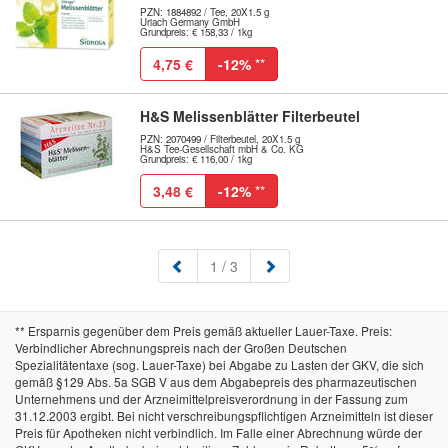
PZN: 1884892 / Tee, 20X1.5 g
Uriach Germany GmbH
Grundpreis: € 158,33 / 1kg
4,75 €
-12%
**
H&S Melissenblätter Filterbeutel
PZN: 2070499 / Filterbeutel, 20X1.5 g
H&S Tee-Gesellschaft mbH & Co. KG
Grundpreis: € 116,00 / 1kg
3,48 €
-12%
**
(aktuell)
1
/ 3
** Ersparnis gegenüber dem Preis gemäß aktueller Lauer-Taxe. Preis:
Verbindlicher Abrechnungspreis nach der Großen Deutschen
Spezialitätentaxe (sog. Lauer-Taxe) bei Abgabe zu Lasten der GKV, die sich
gemäß §129 Abs. 5a SGB V aus dem Abgabepreis des pharmazeutischen
Unternehmens und der Arzneimittelpreisverordnung in der Fassung zum
31.12.2003 ergibt. Bei nicht verschreibungspflichtigen Arzneimitteln ist dieser
Preis für Apotheken nicht verbindlich. Im Falle einer Abrechnung würde der