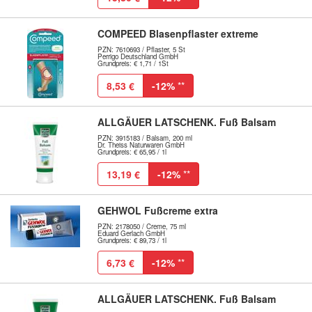
COMPEED Blasenpflaster extreme
PZN: 7610693 / Pflaster, 5 St
Perrigo Deutschland GmbH
Grundpreis: € 1,71 / 1St
8,53 €
-12%
**
ALLGÄUER LATSCHENK. Fuß Balsam
PZN: 3915183 / Balsam, 200 ml
Dr. Theiss Naturwaren GmbH
Grundpreis: € 65,95 / 1l
13,19 €
-12%
**
GEHWOL Fußcreme extra
PZN: 2178050 / Creme, 75 ml
Eduard Gerlach GmbH
Grundpreis: € 89,73 / 1l
6,73 €
-12%
**
ALLGÄUER LATSCHENK. Fuß Balsam