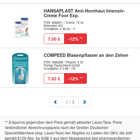
HANSAPLAST Anti-Hornhaut Intensiv-
Creme Foot Exp.
PZN: 9280811 / Creme, 75 ml
Beiersdorf AG
Grundpreis: € 93,33 / 1l
7,00 €
-12%
**
COMPEED Blasenpflaster an den Zehen
PZN: 5995298 / Pflaster, 8 St
Perrigo Deutschland GmbH
Grundpreis: € 0,98 / 1St
7,82 €
-12%
**
(aktuell)
1
/ 3
** Ersparnis gegenüber dem Preis gemäß aktueller Lauer-Taxe. Preis:
Verbindlicher Abrechnungspreis nach der Großen Deutschen
Spezialitätentaxe (sog. Lauer-Taxe) bei Abgabe zu Lasten der GKV, die sich
gemäß §129 Abs. 5a SGB V aus dem Abgabepreis des pharmazeutischen