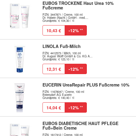
EUBOS TROCKENE Haut Urea 10%
Fußcreme
PZN: 3447871 / Creme, 100 ml
Dr. Hobein (Nachf.) GmbH - med....
Grundpreis: € 104,30 / 1l
10,43 €
-12%
**
LINOLA Fuß-Milch
PZN: 4412573 / Milch, 100 ml
Dr. August Wolff GmbH & Co. KG A...
Grundpreis: € 123,10 / 1l
12,31 €
-12%
**
EUCERIN UreaRepair PLUS Fußcreme 10%
PZN: 11678047 / Creme, 100 ml
Beiersdorf AG Eucerin
Grundpreis: € 140,40 / 1l
14,04 €
-12%
**
EUBOS DIABETISCHE HAUT PFLEGE
Fuß+Bein Creme
PZN: 1617412 / Creme, 100 ml