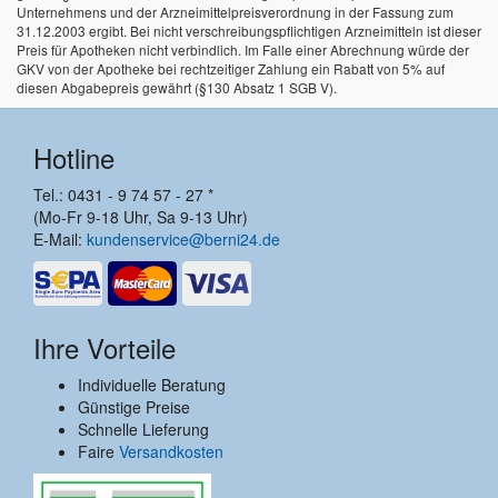
Unternehmens und der Arzneimittelpreisverordnung in der Fassung zum
31.12.2003 ergibt. Bei nicht verschreibungspflichtigen Arzneimitteln ist dieser
Preis für Apotheken nicht verbindlich. Im Falle einer Abrechnung würde der
GKV von der Apotheke bei rechtzeitiger Zahlung ein Rabatt von 5% auf
diesen Abgabepreis gewährt (§130 Absatz 1 SGB V).
Hotline
Tel.: 0431 - 9 74 57 - 27 *
(Mo-Fr 9-18 Uhr, Sa 9-13 Uhr)
E-Mail:
kundenservice@berni24.de
Ihre Vorteile
Individuelle Beratung
Günstige Preise
Schnelle Lieferung
Faire
Versandkosten