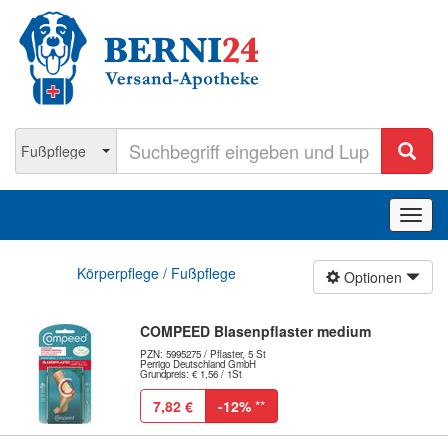
Navig
ein-/
Körperpflege / Fußpflege
Optionen
COMPEED Blasenpflaster medium
PZN: 5995275 / Pflaster, 5 St
Perrigo Deutschland GmbH
Grundpreis: € 1,56 / 1St
7,82 €
-12%
**