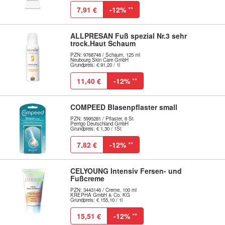
7,91 €
-12%
**
ALLPRESAN Fuß spezial Nr.3 sehr
trock.Haut Schaum
PZN: 9768748 / Schaum, 125 ml
Neubourg Skin Care GmbH
Grundpreis: € 91,20 / 1l
11,40 €
-12%
**
COMPEED Blasenpflaster small
PZN: 5995281 / Pflaster, 6 St
Perrigo Deutschland GmbH
Grundpreis: € 1,30 / 1St
7,82 €
-12%
**
CELYOUNG Intensiv Fersen- und
Fußcreme
PZN: 3443146 / Creme, 100 ml
KREPHA GmbH & Co. KG
Grundpreis: € 155,10 / 1l
15,51 €
-12%
**