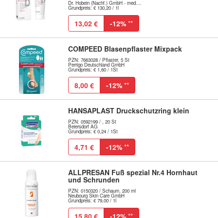
Dr. Hobein (Nachf.) GmbH - med....
Grundpreis: € 130,20 / 1l
13,02 €
-12%
**
COMPEED Blasenpflaster Mixpack
PZN: 7663028 / Pflaster, 5 St
Perrigo Deutschland GmbH
Grundpreis: € 1,60 / 1St
8,00 €
-12%
**
HANSAPLAST Druckschutzring klein
PZN: 0592199 / , 20 St
Beiersdorf AG
Grundpreis: € 0,24 / 1St
4,71 €
-12%
**
ALLPRESAN Fuß spezial Nr.4 Hornhaut
und Schrunden
PZN: 0150320 / Schaum, 200 ml
Neubourg Skin Care GmbH
Grundpreis: € 79,00 / 1l
15,80 €
-12%
**