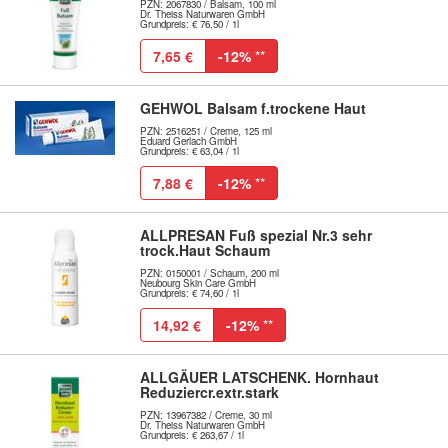
PZN: 2067830 / Balsam, 100 ml
Dr. Theiss Naturwaren GmbH
Grundpreis: € 76,50 / 1l
7,65 €
-12%
**
GEHWOL Balsam f.trockene Haut
PZN: 2516251 / Creme, 125 ml
Eduard Gerlach GmbH
Grundpreis: € 63,04 / 1l
7,88 €
-12%
**
ALLPRESAN Fuß spezial Nr.3 sehr
trock.Haut Schaum
PZN: 0150001 / Schaum, 200 ml
Neubourg Skin Care GmbH
Grundpreis: € 74,60 / 1l
14,92 €
-12%
**
ALLGÄUER LATSCHENK. Hornhaut
Reduziercr.extr.stark
PZN: 13967382 / Creme, 30 ml
Dr. Theiss Naturwaren GmbH
Grundpreis: € 263,67 / 1l