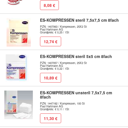
8,08 €
ES-KOMPRESSEN steril 7,5x7,5 cm 8fach
PZN: 1407063 / Kompressen, 25X2 St
Paul Hartmann AG
Grundpreis: € 0,25 / 1St
12,74 €
ES-KOMPRESSEN steril 5x5 cm 8fach
PZN: 1407057 / Kompressen, 25X2 St
Paul Hartmann AG
Grundpreis: € 0,22 / 1St
10,89 €
ES-KOMPRESSEN unsteril 7,5x7,5 cm
8fach
PZN: 1447192 / Kompressen, 100 St
Paul Hartmann AG
Grundpreis: € 0,11 / 1St
11,30 €