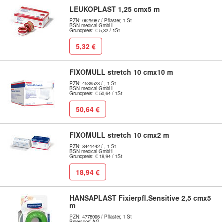
LEUKOPLAST 1,25 cmx5 m
PZN: 0625987 / Pflaster, 1 St
BSN medical GmbH
Grundpreis: € 5,32 / 1St
5,32 €
FIXOMULL stretch 10 cmx10 m
PZN: 4539523 / , 1 St
BSN medical GmbH
Grundpreis: € 50,64 / 1St
50,64 €
FIXOMULL stretch 10 cmx2 m
PZN: 8441442 / , 1 St
BSN medical GmbH
Grundpreis: € 18,94 / 1St
18,94 €
HANSAPLAST Fixierpfl.Sensitive 2,5 cmx5
m
PZN: 4778096 / Pflaster, 1 St
Beiersdorf AG