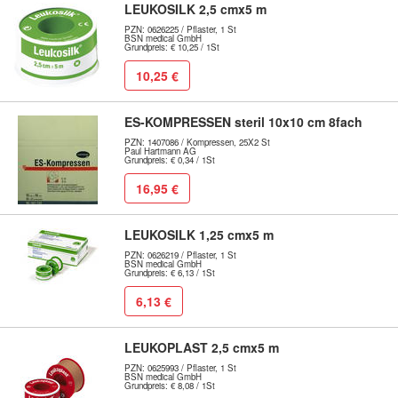
LEUKOSILK 2,5 cmx5 m
PZN: 0626225 / Pflaster, 1 St
BSN medical GmbH
Grundpreis: € 10,25 / 1St
10,25 €
ES-KOMPRESSEN steril 10x10 cm 8fach
PZN: 1407086 / Kompressen, 25X2 St
Paul Hartmann AG
Grundpreis: € 0,34 / 1St
16,95 €
LEUKOSILK 1,25 cmx5 m
PZN: 0626219 / Pflaster, 1 St
BSN medical GmbH
Grundpreis: € 6,13 / 1St
6,13 €
LEUKOPLAST 2,5 cmx5 m
PZN: 0625993 / Pflaster, 1 St
BSN medical GmbH
Grundpreis: € 8,08 / 1St