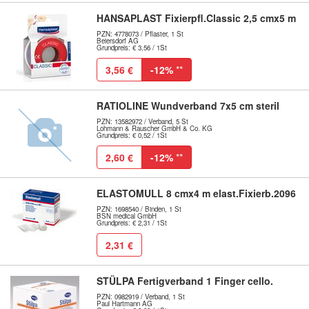
HANSAPLAST Fixierpfl.Classic 2,5 cmx5 m
PZN: 4778073 / Pflaster, 1 St
Beiersdorf AG
Grundpreis: € 3,56 / 1St
3,56 €
-12%
**
RATIOLINE Wundverband 7x5 cm steril
PZN: 13582972 / Verband, 5 St
Lohmann & Rauscher GmbH & Co. KG
Grundpreis: € 0,52 / 1St
2,60 €
-12%
**
ELASTOMULL 8 cmx4 m elast.Fixierb.2096
PZN: 1698540 / Binden, 1 St
BSN medical GmbH
Grundpreis: € 2,31 / 1St
2,31 €
STÜLPA Fertigverband 1 Finger cello.
PZN: 0982919 / Verband, 1 St
Paul Hartmann AG