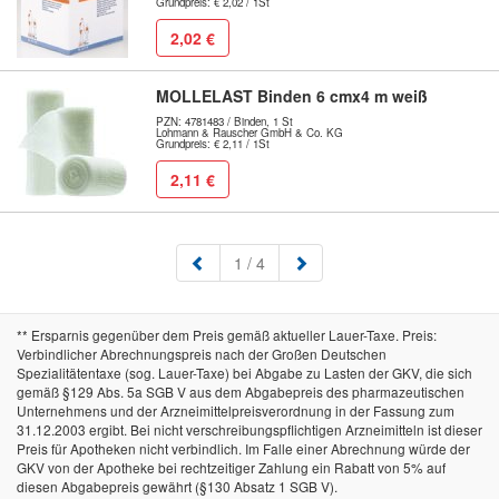
Grundpreis: € 2,02 / 1St
2,02 €
MOLLELAST Binden 6 cmx4 m weiß
PZN: 4781483 / Binden, 1 St
Lohmann & Rauscher GmbH & Co. KG
Grundpreis: € 2,11 / 1St
2,11 €
(aktuell)
1
/ 4
** Ersparnis gegenüber dem Preis gemäß aktueller Lauer-Taxe. Preis:
Verbindlicher Abrechnungspreis nach der Großen Deutschen
Spezialitätentaxe (sog. Lauer-Taxe) bei Abgabe zu Lasten der GKV, die sich
gemäß §129 Abs. 5a SGB V aus dem Abgabepreis des pharmazeutischen
Unternehmens und der Arzneimittelpreisverordnung in der Fassung zum
31.12.2003 ergibt. Bei nicht verschreibungspflichtigen Arzneimitteln ist dieser
Preis für Apotheken nicht verbindlich. Im Falle einer Abrechnung würde der
GKV von der Apotheke bei rechtzeitiger Zahlung ein Rabatt von 5% auf
diesen Abgabepreis gewährt (§130 Absatz 1 SGB V).