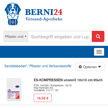
Navig
ein-/
Sanitätsbedarf / Pflaster und Verbandsstoffe
Optionen
ES-KOMPRESSEN unsteril 10x10 cm 8fach
PZN: 1447223 / Kompressen, 100 St
Paul Hartmann AG
Grundpreis: € 0,17 / 1St
16,52 €