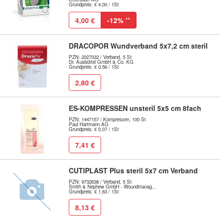
Grundpreis: € 4,00 / 1St
4,00 €
-12%
**
DRACOPOR Wundverband 5x7,2 cm steril
PZN: 2027032 / Verband, 5 St
Dr. Ausbüttel GmbH & Co. KG
Grundpreis: € 0,56 / 1St
2,80 €
ES-KOMPRESSEN unsteril 5x5 cm 8fach
PZN: 1447157 / Kompressen, 100 St
Paul Hartmann AG
Grundpreis: € 0,07 / 1St
7,41 €
CUTIPLAST Plus steril 5x7 cm Verband
PZN: 9732638 / Verband, 5 St
Smith & Nephew GmbH - Woundmanag...
Grundpreis: € 1,63 / 1St
8,13 €