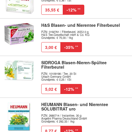
Grundpreis: € 0,36 / 1St
35,55 €
-12%
**
H&S Blasen- und Nierentee Filterbeutel
PZN: 0192761 / Filterbeutel, 20X2.0 g
H&S Tee-Gesellschaft mbH & Co. KG
Grundpreis: € 75,00 / 1kg
3,00 €
-35%
**
SIDROGA Blasen-Nieren-Spültee
Filterbeutel
PZN: 10109198 / Tee, 20 St
Uriach Germany GmbH
Grundpreis: € 0,25 / 1St
5,02 €
-12%
**
HEUMANN Blasen- und Nierentee
SOLUBITRAT uro
PZN: 2680714 / Instanttee, 30 g
Angelini Pharma Deutschland GmbH
Grundpreis: € 292,33 / 1kg
8,77 €
-12%
**