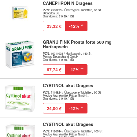
CANEPHRON N Dragees
PZN: 4568223 / Überzogene Tabletten, 60 St
Bionorica SE
Grundpreis: € 0,39 / 1St
23,32 €
-12%
**
GRANU FINK Prosta forte 500 mg
Hartkapseln
PZN: 10011938 / Hartkapseln, 140 St
Perrigo Deutschland GmbH
Grundpreis: € 0,48 / 1St
67,74 €
-12%
**
CYSTINOL akut Dragees
PZN: 7114824 / Überzogene Tabletten, 60 St
Medice Arzneimittel Pütter GmbH...
Grundpreis: € 0,40 / 1St
24,00 €
-12%
**
CYSTINOL akut Dragees
PZN: 7126744 / Überzogene Tabletten, 100 St
Medice Arzneimittel Pütter GmbH...