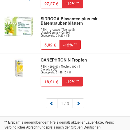
27,27 €
-12%
**
SIDROGA Blasentee plus mit
Bärentraubenblättern
PZN: 10109206 / Tee, 20 St
Uriach Germany GmbH
Grundpreis: € 0,25 / 1St
5,02 €
-12%
**
CANEPHRON N Tropfen
PZN: 4569197 / Tropfen, 100 ml
Bionorica SE
Grundpreis: € 189,10 / 1l
18,91 €
-12%
**
(aktuell)
1
/ 3
** Ersparnis gegenüber dem Preis gemäß aktueller Lauer-Taxe. Preis:
Verbindlicher Abrechnungspreis nach der Großen Deutschen