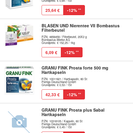
Grundpreis: € 0,64 / 1St
25,64 €
-12%
**
BLASEN UND Nierentee VII Bombastus
Filterbeutel
PZN: 4856459 / Filterbeutel, 20X2 g
Bombastus-Werke AG
Grundpreis: € 152,25 / 1kg
6,09 €
-12%
**
GRANU FINK Prosta forte 500 mg
Hartkapseln
PZN: 10011921 / Hartkapseln, 80 St
Perrigo Deutschland GmbH
Grundpreis: € 0,53 / 1St
42,33 €
-12%
**
GRANU FINK Prosta plus Sabal
Hartkapseln
PZN: 10318105 / Kapseln, 60 St
Perrigo Deutschland GmbH
Grundpreis: € 0,45 / 1St