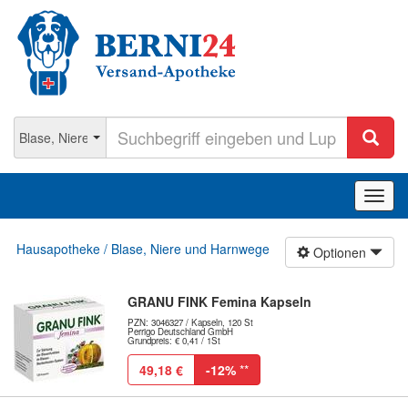
Navig
ein-/
Hausapotheke / Blase, Niere und Harnwege
Optionen
GRANU FINK Femina Kapseln
PZN: 3046327 / Kapseln, 120 St
Perrigo Deutschland GmbH
Grundpreis: € 0,41 / 1St
49,18 €
-12%
**