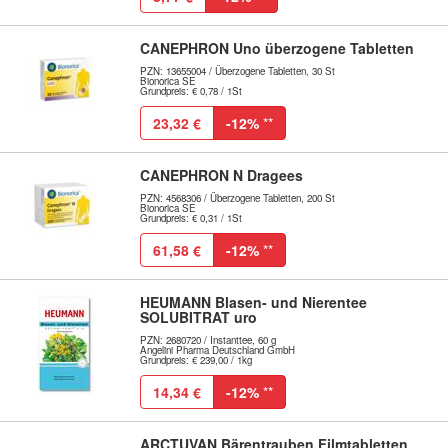
CANEPHRON Uno überzogene Tabletten
PZN: 13655004 / Überzogene Tabletten, 30 St
Bionorica SE
Grundpreis: € 0,78 / 1St
23,32 €
-12%
**
CANEPHRON N Dragees
PZN: 4568306 / Überzogene Tabletten, 200 St
Bionorica SE
Grundpreis: € 0,31 / 1St
61,58 €
-12%
**
HEUMANN Blasen- und Nierentee
SOLUBITRAT uro
PZN: 2680720 / Instanttee, 60 g
Angelini Pharma Deutschland GmbH
Grundpreis: € 239,00 / 1kg
14,34 €
-12%
**
ARCTUVAN Bärentrauben Filmtabletten