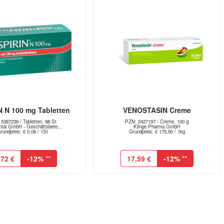
N N 100 mg Tabletten
VENOSTASIN Creme
5387239 / Tabletten, 98 St
PZN: 2427197 / Creme, 100 g
ital GmbH - Geschäftsbere...
Klinge Pharma GmbH
rundpreis: € 0,06 / 1St
Grundpreis: € 175,90 / 1kg
,72 €
-12%
**
17,59 €
-12%
**