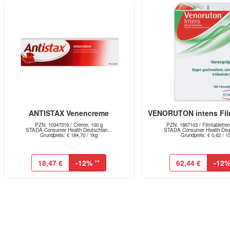
ANTISTAX Venencreme
VENORUTON intens Fil
PZN: 10347319 / Creme, 100 g
PZN: 1867103 / Filmtabletten
STADA Consumer Health Deutschlan...
STADA Consumer Health Deut
Grundpreis: € 184,70 / 1kg
Grundpreis: € 0,62 / 1
18,47 €
-12%
**
62,44 €
-12