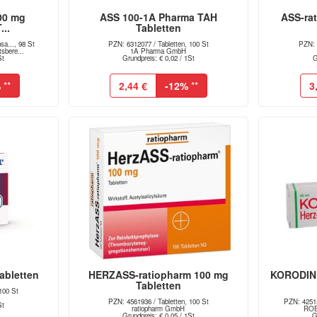
00 mg
ASS 100-1A Pharma TAH
ASS-ra
..
Tabletten
a..., 98 St
PZN: 6312077 / Tabletten, 100 St
PZN: 
sbere...
1A Pharma GmbH
St
Grundpreis: € 0,02 / 1St
G
%
**
2,44 €
-12%
**
3
abletten
HERZASS-ratiopharm 100 mg
KORODIN 
Tabletten
100 St
PZN: 4561936 / Tabletten, 100 St
PZN: 42515
St
ratiopharm GmbH
ROB
Grundpreis: € 0,05 / 1St
G