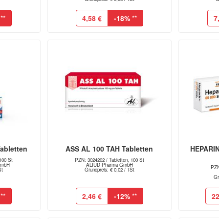
**
4,58 €
-18%
**
7
bletten
ASS AL 100 TAH Tabletten
HEPARIN
100 St
PZN: 3024202 / Tabletten, 100 St
 GmbH
ALIUD Pharma GmbH
PZN
St
Grundpreis: € 0,02 / 1St
Gr
**
2,46 €
-12%
**
22