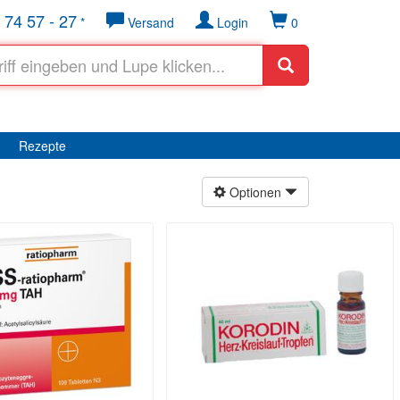
 74 57 - 27
*
Versand
Login
0
Rezepte
Optionen