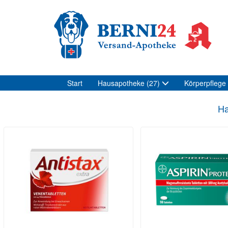
Start
Hausapotheke
(27)
Körperpflege
Ha