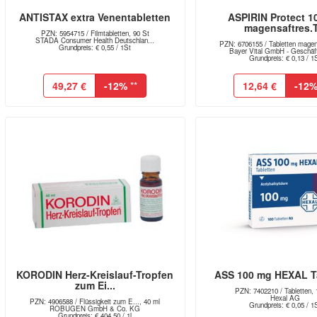
ANTISTAX extra Venentabletten
ASPIRIN Protect 1
magensaftres.T.
PZN: 5954715 / Filmtabletten, 90 St
STADA Consumer Health Deutschlan...
PZN: 6706155 / Tabletten magens
Grundpreis: € 0,55 / 1St
Bayer Vital GmbH - Geschäft
Grundpreis: € 0,13 / 1
49,27 €
-12%
**
12,64 €
-12
KORODIN Herz-Kreislauf-Tropfen
ASS 100 mg HEXAL T
zum Ei...
PZN: 7402210 / Tabletten, 
Hexal AG
PZN: 4906588 / Flüssigkeit zum E..., 40 ml
Grundpreis: € 0,05 / 1
ROBUGEN GmbH & Co. KG
Grundpreis: € 404,50 / 1l