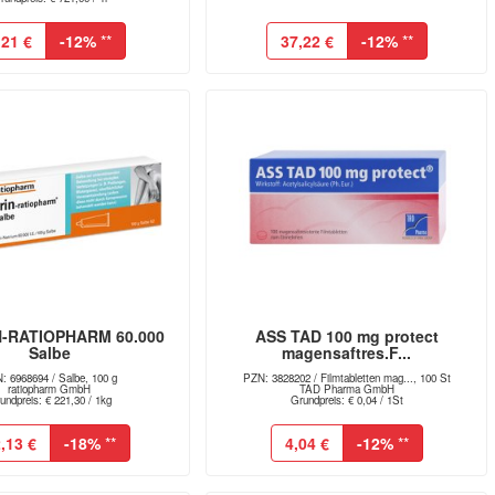
,21 €
-12%
**
37,22 €
-12%
**
-RATIOPHARM 60.000
ASS TAD 100 mg protect
Salbe
magensaftres.F...
: 6968694 / Salbe, 100 g
PZN: 3828202 / Filmtabletten mag..., 100 St
ratiopharm GmbH
TAD Pharma GmbH
undpreis: € 221,30 / 1kg
Grundpreis: € 0,04 / 1St
,13 €
-18%
**
4,04 €
-12%
**