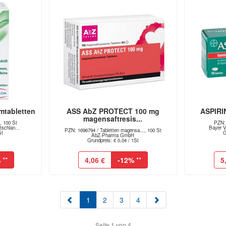
mtabletten
ASS AbZ PROTECT 100 mg
ASPIRI
magensaftresis...
, 100 St
PZN: 
schlan...
Bayer V
PZN: 1696794 / Tabletten magensa..., 100 St
St
G
AbZ-Pharma GmbH
Grundpreis: € 0,04 / 1St
%
**
4,06 €
-12%
**
5
(aktuell)
1
2
3
4
Seite 1 von 4