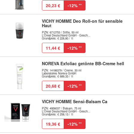
20,23 €
-12%
**
VICHY HOMME Deo Roll-on für sensible
Haut
PZN: 6712753 / Stifte, 50 ml
L'Oreal Deutschland GmbH - Gesch...
Grundpreis: € 228,80 / 1l
11,44 €
-12%
**
NOREVA Exfoliac getönte BB-Creme hell
PZN: 14186379 / Creme, 30 ml
Laboratoires Noreva GmbH
Grundpreis: € 689,33 / 1l
20,68 €
-12%
**
VICHY HOMME Sensi-Balsam Ca
PZN: 4956037 / Balsam, 75 ml
L'Oreal Deutschland GmbH - Gesch...
Grundpreis: € 258,13 / 1l
19,36 €
-12%
**