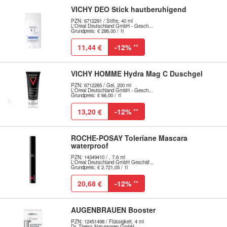
VICHY DEO Stick hautberuhigend
PZN: 6712291 / Stifte, 40 ml
L'Oreal Deutschland GmbH - Gesch...
Grundpreis: € 286,00 / 1l
11,44 €
-12%
**
VICHY HOMME Hydra Mag C Duschgel
PZN: 6712285 / Gel, 200 ml
L'Oreal Deutschland GmbH - Gesch...
Grundpreis: € 66,00 / 1l
13,20 €
-12%
**
ROCHE-POSAY Toleriane Mascara
waterproof
PZN: 14349410 / , 7.6 ml
L'Oreal Deutschland GmbH Geschäf...
Grundpreis: € 2.721,05 / 1l
20,68 €
-12%
**
AUGENBRAUEN Booster
PZN: 12451498 / Flüssigkeit, 4 ml
Dr. Theiss Naturwaren GmbH