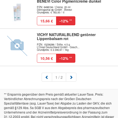
BENEVI Color Pigmentcreme dunkel
PZN: 6498194 / Creme, 20 ml
Dermaportal dp GmbH - Benevi
Grundpreis: € 783,00 / 1l
15,66 €
-12%
**
VICHY NATURALBLEND getönter
Lippenbalsam rot
PZN: 15236286 / Stifte, 4.5 g
L'Oreal Deutschland GmbH - Gesch...
Grundpreis: € 2.346,67 / 1kg
10,56 €
-12%
**
(aktuell)
1
/ 2
** Ersparnis gegenüber dem Preis gemäß aktueller Lauer-Taxe. Preis:
Verbindlicher Abrechnungspreis nach der Großen Deutschen
Spezialitätentaxe (sog. Lauer-Taxe) bei Abgabe zu Lasten der GKV, die sich
gemäß §129 Abs. 5a SGB V aus dem Abgabepreis des pharmazeutischen
Unternehmens und der Arzneimittelpreisverordnung in der Fassung zum
31.12.2003 ergibt. Bei nicht verschreibungspflichtigen Arzneimitteln ist dieser