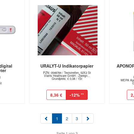
igital
URALYT-U Indikatorpapier
APONORM
ter
PZN: 0548784 / Teststreifen, 52X2 St
Viatris Healthcare GmbH - Zweign...
t
Grundpreis: € 0,08 / 1St
WEPA Apo
St
G
8,36 €
-12%
**
2
(aktuell)
1
2
3
Seite 1 von 3