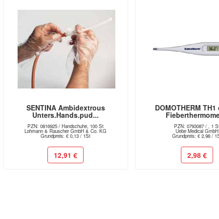
SENTINA Ambidextrous
DOMOTHERM TH1 d
Unters.Hands.pud...
Fieberthermome
PZN: 0816925 / Handschuhe, 100 St
PZN: 0793087 / , 1 S
Lohmann & Rauscher GmbH & Co. KG
Uebe Medical GmbH
Grundpreis: € 0,13 / 1St
Grundpreis: € 2,98 / 1
12,91 €
2,98 €