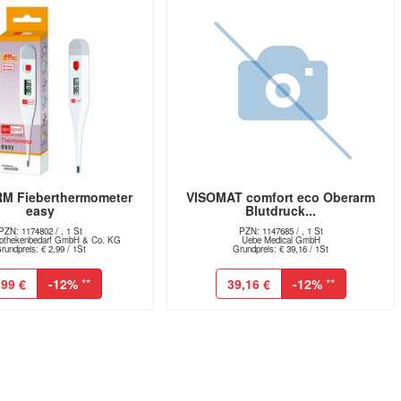
 Fieberthermometer
VISOMAT comfort eco Oberarm
easy
Blutdruck...
PZN: 1174802 / , 1 St
PZN: 1147685 / , 1 St
thekenbedarf GmbH & Co. KG
Uebe Medical GmbH
rundpreis: € 2,99 / 1St
Grundpreis: € 39,16 / 1St
,99 €
-12%
**
39,16 €
-12%
**