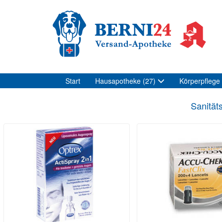
Start
Hausapotheke
(27)
Körperpflege
Sanität