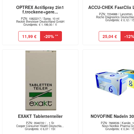
OPTREX ActiSpray 2in1
ACCU-CHEK FastClix 
f.trockene+gere...
PZN: 7234988 / Lanzetten,
Roche Diagnostics Deutschl
PZN: 10822217 / Spray, 10 ml
Grundpreis: € 0,12 / 1
Reckitt Benckiser Deutschland GmbH
Grundpreis: € 1.199,00 / 1l
11,99 €
-20%
**
25,04 €
-12
EXAKT Tablettenteiler
NOVOFINE Nadeln 30
PZN: 3546722 / , 1 St
PZN: 7669539 / Kanüle, 1
Cooper Consumer Health Deutschla...
Novo Nordisk Pharma 
Grundpreis: € 6,07 / 1St
Grundpreis: € 0,34 / 1