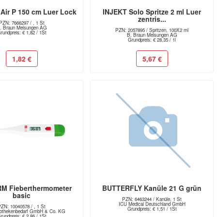
Air P 150 cm Luer Lock
INJEKT Solo Spritze 2 ml Luer
zentris...
PZN: 7666297 / , 1 St
. Braun Melsungen AG
PZN: 2057895 / Spritzen, 100X2 ml
rundpreis: € 1,82 / 1St
B. Braun Melsungen AG
Grundpreis: € 28,35 / 1l
1,82 €
5,67 €
 Fieberthermometer
BUTTERFLY Kanüle 21 G grün
basic
PZN: 6463244 / Kanüle, 1 St
ICU Medical Deutschland GmbH
ZN: 10040578 / , 1 St
Grundpreis: € 1,51 / 1St
thekenbedarf GmbH & Co. KG
rundpreis: € 2,86 / 1St