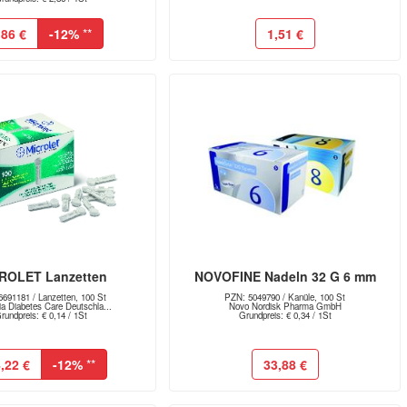
,86 €
-12%
**
1,51 €
ROLET Lanzetten
NOVOFINE Nadeln 32 G 6 mm
691181 / Lanzetten, 100 St
PZN: 5049790 / Kanüle, 100 St
a Diabetes Care Deutschla...
Novo Nordisk Pharma GmbH
rundpreis: € 0,14 / 1St
Grundpreis: € 0,34 / 1St
,22 €
-12%
**
33,88 €