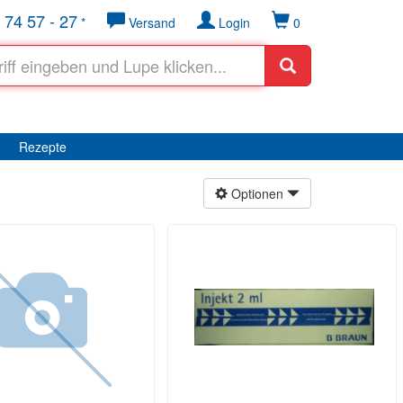
 74 57 - 27
*
Versand
Login
0
Rezepte
Optionen