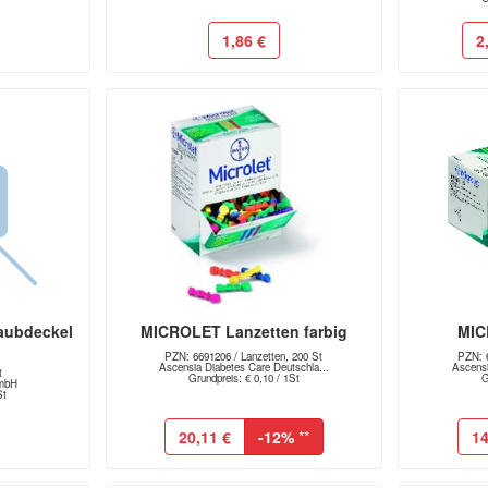
1,86 €
2
aubdeckel
MICROLET Lanzetten farbig
MIC
PZN: 6691206 / Lanzetten, 200 St
PZN: 6
Ascensia Diabetes Care Deutschla...
Ascensi
t
Grundpreis: € 0,10 / 1St
G
GmbH
St
20,11 €
-12%
**
14