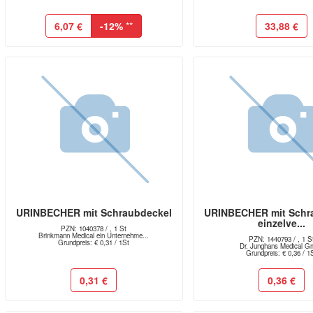
6,07 €
-12%
**
33,88 €
URINBECHER mit Schraubdeckel
URINBECHER mit Schr
einzelve...
PZN: 1040378 / , 1 St
Brinkmann Medical ein Unternehme...
PZN: 1440793 / , 1 S
Grundpreis: € 0,31 / 1St
Dr. Junghans Medical 
Grundpreis: € 0,36 / 1
0,31 €
0,36 €