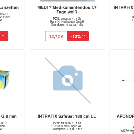
Lanzetten
MEDI 7 Medikamentendos.f.7
INTRAFIX 
Tage weiß
 204 St
and GmbH
B
PZN: 3812431 / , 1 St
St
G
Hans-H. Hasbargen GmbH
Grundpreis: € 12,72 / 1St
%
**
12,72 €
-12%
**
 G 8 mm
INTRAFIX SafeSet 180 cm LL
APONORM
00 St
PZN: 1900697 / , 1 St
GmbH
B. Braun Melsungen AG
P
St
Grundpreis: € 1,86 / 1St
WEPA Apo
G