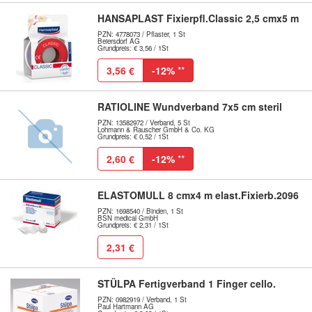
HANSAPLAST Fixierpfl.Classic 2,5 cmx5 m
PZN: 4778073 / Pflaster, 1 St
Beiersdorf AG
Grundpreis: € 3,56 / 1St
3,56 €
-12%
**
RATIOLINE Wundverband 7x5 cm steril
PZN: 13582972 / Verband, 5 St
Lohmann & Rauscher GmbH & Co. KG
Grundpreis: € 0,52 / 1St
2,60 €
-12%
**
ELASTOMULL 8 cmx4 m elast.Fixierb.2096
PZN: 1698540 / Binden, 1 St
BSN medical GmbH
Grundpreis: € 2,31 / 1St
2,31 €
STÜLPA Fertigverband 1 Finger cello.
PZN: 0982919 / Verband, 1 St
Paul Hartmann AG