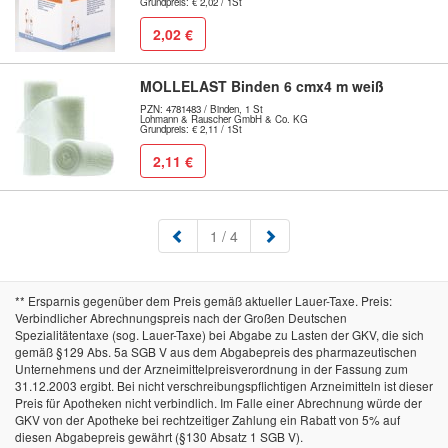
Grundpreis: € 2,02 / 1St
2,02 €
MOLLELAST Binden 6 cmx4 m weiß
PZN: 4781483 / Binden, 1 St
Lohmann & Rauscher GmbH & Co. KG
Grundpreis: € 2,11 / 1St
2,11 €
(aktuell)
1
/ 4
** Ersparnis gegenüber dem Preis gemäß aktueller Lauer-Taxe. Preis:
Verbindlicher Abrechnungspreis nach der Großen Deutschen
Spezialitätentaxe (sog. Lauer-Taxe) bei Abgabe zu Lasten der GKV, die sich
gemäß §129 Abs. 5a SGB V aus dem Abgabepreis des pharmazeutischen
Unternehmens und der Arzneimittelpreisverordnung in der Fassung zum
31.12.2003 ergibt. Bei nicht verschreibungspflichtigen Arzneimitteln ist dieser
Preis für Apotheken nicht verbindlich. Im Falle einer Abrechnung würde der
GKV von der Apotheke bei rechtzeitiger Zahlung ein Rabatt von 5% auf
diesen Abgabepreis gewährt (§130 Absatz 1 SGB V).