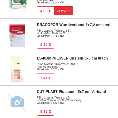
Grundpreis: € 4,00 / 1St
4,00 €
-12%
**
DRACOPOR Wundverband 5x7,2 cm steril
PZN: 2027032 / Verband, 5 St
Dr. Ausbüttel GmbH & Co. KG
Grundpreis: € 0,56 / 1St
2,80 €
ES-KOMPRESSEN unsteril 5x5 cm 8fach
PZN: 1447157 / Kompressen, 100 St
Paul Hartmann AG
Grundpreis: € 0,07 / 1St
7,41 €
CUTIPLAST Plus steril 5x7 cm Verband
PZN: 9732638 / Verband, 5 St
Smith & Nephew GmbH - Woundmanag...
Grundpreis: € 1,63 / 1St
8,13 €