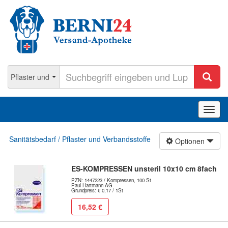
Navig
ein-/
Sanitätsbedarf / Pflaster und Verbandsstoffe
Optionen
ES-KOMPRESSEN unsteril 10x10 cm 8fach
PZN: 1447223 / Kompressen, 100 St
Paul Hartmann AG
Grundpreis: € 0,17 / 1St
16,52 €