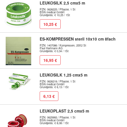
LEUKOSILK 2,5 cmx5 m
PZN: 0626225 / Pflaster, 1 St
BSN medical GmbH
Grundpreis: € 10,25 / 1St
10,25 €
ES-KOMPRESSEN steril 10x10 cm 8fach
PZN: 1407086 / Kompressen, 25X2 St
Paul Hartmann AG
Grundpreis: € 0,34 / 1St
16,95 €
LEUKOSILK 1,25 cmx5 m
PZN: 0626219 / Pflaster, 1 St
BSN medical GmbH
Grundpreis: € 6,13 / 1St
6,13 €
LEUKOPLAST 2,5 cmx5 m
PZN: 0625993 / Pflaster, 1 St
BSN medical GmbH
Grundpreis: € 8,08 / 1St