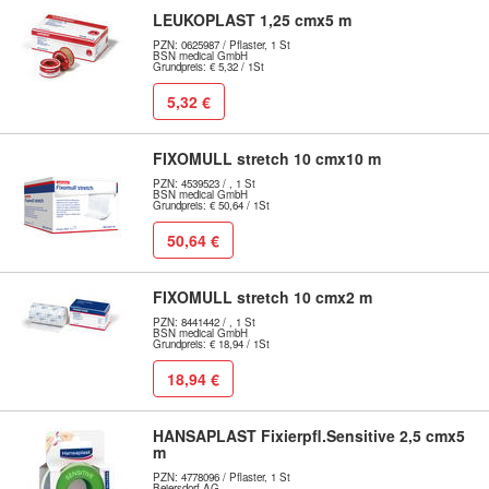
LEUKOPLAST 1,25 cmx5 m
PZN: 0625987 / Pflaster, 1 St
BSN medical GmbH
Grundpreis: € 5,32 / 1St
5,32 €
FIXOMULL stretch 10 cmx10 m
PZN: 4539523 / , 1 St
BSN medical GmbH
Grundpreis: € 50,64 / 1St
50,64 €
FIXOMULL stretch 10 cmx2 m
PZN: 8441442 / , 1 St
BSN medical GmbH
Grundpreis: € 18,94 / 1St
18,94 €
HANSAPLAST Fixierpfl.Sensitive 2,5 cmx5
m
PZN: 4778096 / Pflaster, 1 St
Beiersdorf AG