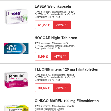
LASEA Weichkapseln
PZN: 5489632 / Weichkapseln, 56 St
Dr. Willmar Schwabe GmbH & Co. KG
Grundpreis: € 0,74 / 1St
41,27 €
-12%
**
HOGGAR Night Tabletten
PZN: 4402066 / Tabletten, 20 St
STADA Consumer Health Deutschlan...
Grundpreis: € 0,45 / 1St
8,99 €
-47%
**
TEBONIN intens 120 mg Filmtabletten
PZN: 8692575 / Filmtabletten, 120 St
Dr. Willmar Schwabe GmbH & Co. KG
Grundpreis: € 0,75 / 1St
90,46 €
-12%
**
GINKGO-MAREN 120 mg Filmtabletten
PZN: 9206677 / Filmtabletten, 120 St
Hermes Arzneimittel GmbH