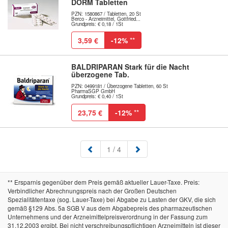
DORM Tabletten
PZN: 1580867 / Tabletten, 20 St
Berco - Arzneimittel, Gottfried...
Grundpreis: € 0,18 / 1St
3,59 €
-12%
**
BALDRIPARAN Stark für die Nacht
überzogene Tab.
PZN: 0499181 / Überzogene Tabletten, 60 St
PharmaSGP GmbH
Grundpreis: € 0,40 / 1St
23,75 €
-12%
**
(aktuell)
1
/ 4
** Ersparnis gegenüber dem Preis gemäß aktueller Lauer-Taxe. Preis:
Verbindlicher Abrechnungspreis nach der Großen Deutschen
Spezialitätentaxe (sog. Lauer-Taxe) bei Abgabe zu Lasten der GKV, die sich
gemäß §129 Abs. 5a SGB V aus dem Abgabepreis des pharmazeutischen
Unternehmens und der Arzneimittelpreisverordnung in der Fassung zum
31.12.2003 ergibt. Bei nicht verschreibungspflichtigen Arzneimitteln ist dieser