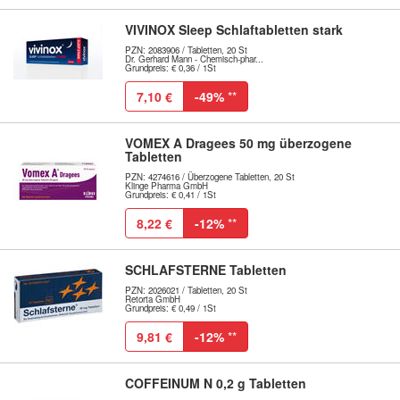
VIVINOX Sleep Schlaftabletten stark
PZN: 2083906 / Tabletten, 20 St
Dr. Gerhard Mann - Chemisch-phar...
Grundpreis: € 0,36 / 1St
7,10 €
-49%
**
VOMEX A Dragees 50 mg überzogene
Tabletten
PZN: 4274616 / Überzogene Tabletten, 20 St
Klinge Pharma GmbH
Grundpreis: € 0,41 / 1St
8,22 €
-12%
**
SCHLAFSTERNE Tabletten
PZN: 2026021 / Tabletten, 20 St
Retorta GmbH
Grundpreis: € 0,49 / 1St
9,81 €
-12%
**
COFFEINUM N 0,2 g Tabletten