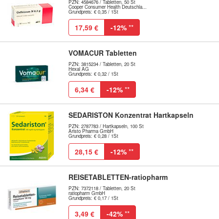
PZN: 4584676 / Tabletten, 50 St
Cooper Consumer Health Deutschla...
Grundpreis: € 0,35 / 1St
17,59 €
-12%
**
VOMACUR Tabletten
PZN: 3815234 / Tabletten, 20 St
Hexal AG
Grundpreis: € 0,32 / 1St
6,34 €
-12%
**
SEDARISTON Konzentrat Hartkapseln
PZN: 2787783 / Hartkapseln, 100 St
Aristo Pharma GmbH
Grundpreis: € 0,28 / 1St
28,15 €
-12%
**
REISETABLETTEN-ratiopharm
PZN: 7372118 / Tabletten, 20 St
ratiopharm GmbH
Grundpreis: € 0,17 / 1St
3,49 €
-42%
**