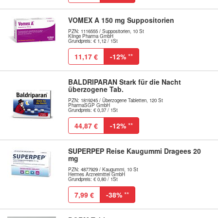
VOMEX A 150 mg Suppositorien
PZN: 1116555 / Suppositorien, 10 St
Klinge Pharma GmbH
Grundpreis: € 1,12 / 1St
11,17 €
-12%
**
BALDRIPARAN Stark für die Nacht
überzogene Tab.
PZN: 1819245 / Überzogene Tabletten, 120 St
PharmaSGP GmbH
Grundpreis: € 0,37 / 1St
44,87 €
-12%
**
SUPERPEP Reise Kaugummi Dragees 20
mg
PZN: 4877929 / Kaugummi, 10 St
Hermes Arzneimittel GmbH
Grundpreis: € 0,80 / 1St
7,99 €
-38%
**