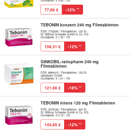
Grundpreis: € 0,65 / 1St
77,88 €
-12%
**
TEBONIN konzent 240 mg Filmtabletten
PZN: 7752045 / Filmtabletten, 120 St
Dr. Willmar Schwabe GmbH & Co. KG
Grundpreis: € 1,32 / 1St
158,31 €
-12%
**
GINKOBIL-ratiopharm 240 mg
Filmtabletten
PZN: 8864415 / Filmtabletten, 120 St
ratiopharm GmbH
Grundpreis: € 1,01 / 1St
121,66 €
-18%
**
TEBONIN intens 120 mg Filmtabletten
PZN: 3379106 / Filmtabletten, 200 St
Dr. Willmar Schwabe GmbH & Co. KG
Grundpreis: € 0,72 / 1St
144,85 €
-12%
**