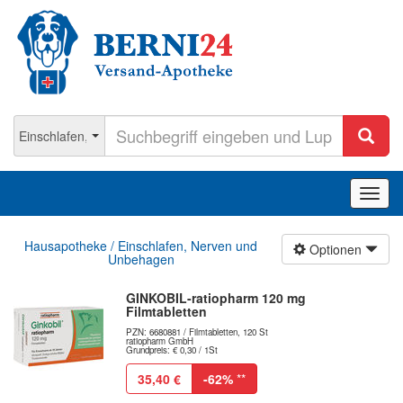
Navig
ein-/
Hausapotheke / Einschlafen, Nerven und
Optionen
Unbehagen
GINKOBIL-ratiopharm 120 mg
Filmtabletten
PZN: 6680881 / Filmtabletten, 120 St
ratiopharm GmbH
Grundpreis: € 0,30 / 1St
35,40 €
-62%
**