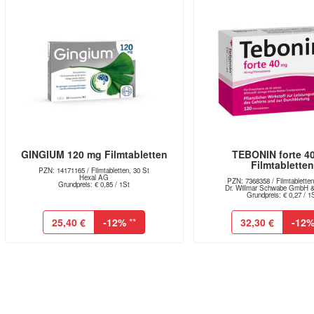
GINGIUM 120 mg Filmtabletten
TEBONIN forte 4
Filmtablette
PZN: 14171165 / Filmtabletten, 30 St
Hexal AG
PZN: 7368358 / Filmtabletten
Grundpreis: € 0,85 / 1St
Dr. Willmar Schwabe GmbH 
Grundpreis: € 0,27 / 1
25,40 €
-12%
**
32,30 €
-12