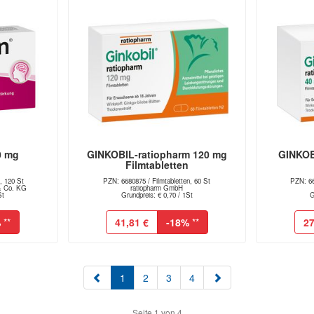
0 mg
GINKOBIL-ratiopharm 120 mg
GINKOB
n
Filmtabletten
, 120 St
PZN: 6680875 / Filmtabletten, 60 St
PZN: 66
& Co. KG
ratiopharm GmbH
St
Grundpreis: € 0,70 / 1St
G
%
**
41,81 €
-18%
**
27
(aktuell)
1
2
3
4
Seite 1 von 4