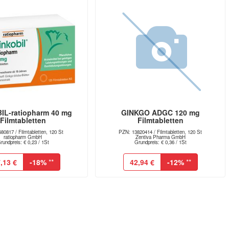
IL-ratiopharm 40 mg
GINKGO ADGC 120 mg
Filmtabletten
Filmtabletten
80817 / Filmtabletten, 120 St
PZN: 13820414 / Filmtabletten, 120 St
ratiopharm GmbH
Zentiva Pharma GmbH
rundpreis: € 0,23 / 1St
Grundpreis: € 0,36 / 1St
,13 €
-18%
**
42,94 €
-12%
**