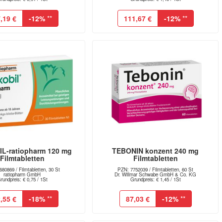
,19 €
-12%
**
111,67 €
-12%
**
L-ratiopharm 120 mg
TEBONIN konzent 240 mg
Filmtabletten
Filmtabletten
80869 / Filmtabletten, 30 St
PZN: 7752039 / Filmtabletten, 60 St
ratiopharm GmbH
Dr. Willmar Schwabe GmbH & Co. KG
rundpreis: € 0,75 / 1St
Grundpreis: € 1,45 / 1St
,55 €
-18%
**
87,03 €
-12%
**