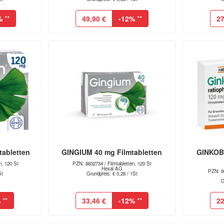
%
**
49,90 €
-12%
**
27
abletten
GINGIUM 40 mg Filmtabletten
GINKOBI
n, 120 St
PZN: 8832734 / Filmtabletten, 120 St
Hexal AG
PZN: 66
St
Grundpreis: € 0,28 / 1St
G
%
**
33,46 €
-12%
**
22