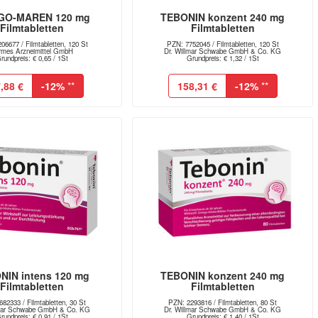
GO-MAREN 120 mg
TEBONIN konzent 240 mg
Filmtabletten
Filmtabletten
06677 / Filmtabletten, 120 St
PZN: 7752045 / Filmtabletten, 120 St
rmes Arzneimittel GmbH
Dr. Willmar Schwabe GmbH & Co. KG
rundpreis: € 0,65 / 1St
Grundpreis: € 1,32 / 1St
,88 €
-12%
**
158,31 €
-12%
**
NIN intens 120 mg
TEBONIN konzent 240 mg
Filmtabletten
Filmtabletten
82333 / Filmtabletten, 30 St
PZN: 2293816 / Filmtabletten, 80 St
lmar Schwabe GmbH & Co. KG
Dr. Willmar Schwabe GmbH & Co. KG
rundpreis: € 0,91 / 1St
Grundpreis: € 1,40 / 1St