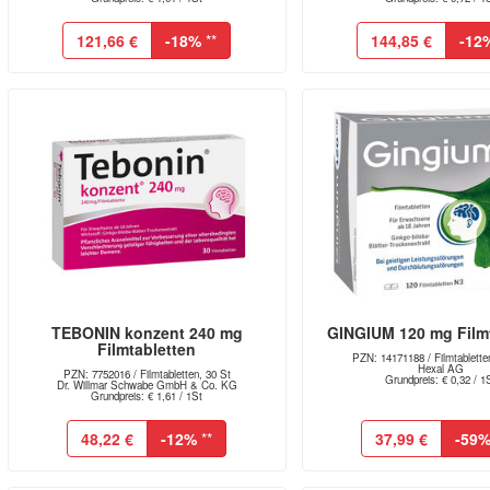
121,66 €
-18%
**
144,85 €
-12
TEBONIN konzent 240 mg
GINGIUM 120 mg Filmt
Filmtabletten
PZN: 14171188 / Filmtablette
Hexal AG
PZN: 7752016 / Filmtabletten, 30 St
Grundpreis: € 0,32 / 1
Dr. Willmar Schwabe GmbH & Co. KG
Grundpreis: € 1,61 / 1St
48,22 €
-12%
**
37,99 €
-59