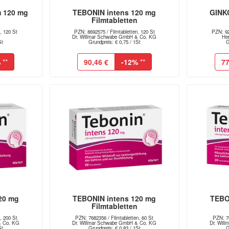
m 120 mg
TEBONIN intens 120 mg
GINK
n
Filmtabletten
, 120 St
PZN: 8692575 / Filmtabletten, 120 St
PZN: 92
Dr. Willmar Schwabe GmbH & Co. KG
He
St
Grundpreis: € 0,75 / 1St
G
%
**
90,46 €
-12%
**
77
20 mg
TEBONIN intens 120 mg
TEBO
n
Filmtabletten
, 200 St
PZN: 7682356 / Filmtabletten, 60 St
PZN: 76
& Co. KG
Dr. Willmar Schwabe GmbH & Co. KG
Dr. Wil
St
Grundpreis: € 0,83 / 1St
G