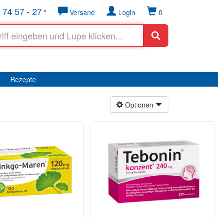
 74 57 - 27
*
Versand
Login
0
Rezepte
Optionen