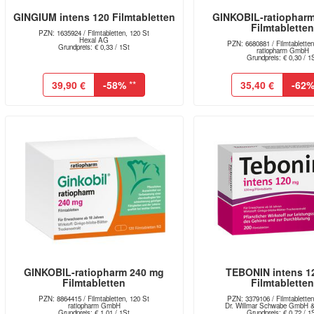
GINGIUM intens 120 Filmtabletten
GINKOBIL-ratiophar
Filmtablette
PZN: 1635924 / Filmtabletten, 120 St
Hexal AG
PZN: 6680881 / Filmtabletten
Grundpreis: € 0,33 / 1St
ratiopharm GmbH
Grundpreis: € 0,30 / 1
39,90 €
-58%
**
35,40 €
-62
GINKOBIL-ratiopharm 240 mg
TEBONIN intens 1
Filmtabletten
Filmtablette
PZN: 8864415 / Filmtabletten, 120 St
PZN: 3379106 / Filmtabletten
ratiopharm GmbH
Dr. Willmar Schwabe GmbH 
Grundpreis: € 1,01 / 1St
Grundpreis: € 0,72 / 1