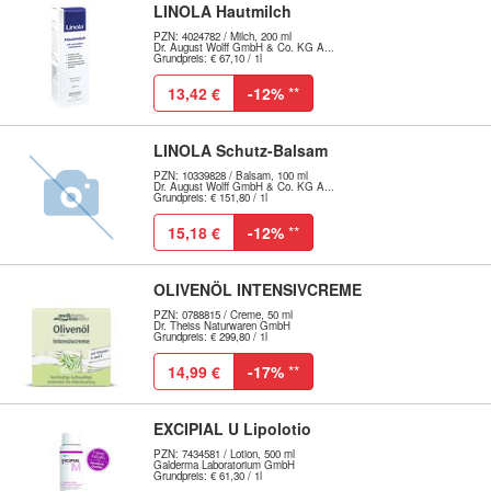
LINOLA Hautmilch
PZN: 4024782 / Milch, 200 ml
Dr. August Wolff GmbH & Co. KG A...
Grundpreis: € 67,10 / 1l
13,42 €
-12%
**
LINOLA Schutz-Balsam
PZN: 10339828 / Balsam, 100 ml
Dr. August Wolff GmbH & Co. KG A...
Grundpreis: € 151,80 / 1l
15,18 €
-12%
**
OLIVENÖL INTENSIVCREME
PZN: 0788815 / Creme, 50 ml
Dr. Theiss Naturwaren GmbH
Grundpreis: € 299,80 / 1l
14,99 €
-17%
**
EXCIPIAL U Lipolotio
PZN: 7434581 / Lotion, 500 ml
Galderma Laboratorium GmbH
Grundpreis: € 61,30 / 1l