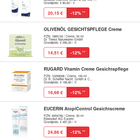
Grundpreis: € 80,60 / 1l
20,15 €
-12%
**
OLIVENÖL GESICHTSPFLEGE Creme
PZN: 1865133 / Creme, 50 ml
Dr. Theiss Naturwaren GmbH
Grundpreis: € 290,20 / 1l
14,51 €
-12%
**
RUGARD Vitamin Creme Gesichtspflege
PZN: 10259058 / Creme, 100 ml
Dr. B. Scheffler Nachf. GmbH & C...
Grundpreis: € 166,80 / 1l
16,68 €
-12%
**
EUCERIN AtopiControl Gesichtscreme
PZN: 8454746 / Creme, 50 ml
Beiersdorf AG Eucerin
Grundpreis: € 497,20 / 1l
24,86 €
-12%
**