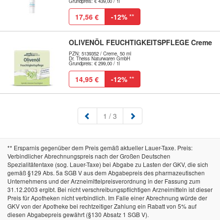
Grundpreis: € 439,00 / 1l
17,56 €
-12%
**
OLIVENÖL FEUCHTIGKEITSPFLEGE Creme
PZN: 5139352 / Creme, 50 ml
Dr. Theiss Naturwaren GmbH
Grundpreis: € 299,00 / 1l
14,95 €
-12%
**
(aktuell)
1
/ 3
** Ersparnis gegenüber dem Preis gemäß aktueller Lauer-Taxe. Preis:
Verbindlicher Abrechnungspreis nach der Großen Deutschen
Spezialitätentaxe (sog. Lauer-Taxe) bei Abgabe zu Lasten der GKV, die sich
gemäß §129 Abs. 5a SGB V aus dem Abgabepreis des pharmazeutischen
Unternehmens und der Arzneimittelpreisverordnung in der Fassung zum
31.12.2003 ergibt. Bei nicht verschreibungspflichtigen Arzneimitteln ist dieser
Preis für Apotheken nicht verbindlich. Im Falle einer Abrechnung würde der
GKV von der Apotheke bei rechtzeitiger Zahlung ein Rabatt von 5% auf
diesen Abgabepreis gewährt (§130 Absatz 1 SGB V).