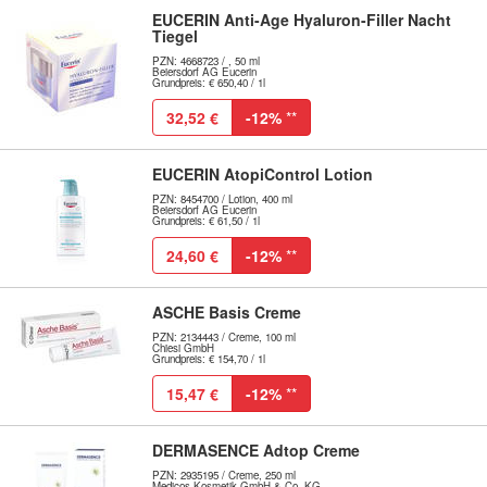
EUCERIN Anti-Age Hyaluron-Filler Nacht
Tiegel
PZN: 4668723 / , 50 ml
Beiersdorf AG Eucerin
Grundpreis: € 650,40 / 1l
32,52 €
-12%
**
EUCERIN AtopiControl Lotion
PZN: 8454700 / Lotion, 400 ml
Beiersdorf AG Eucerin
Grundpreis: € 61,50 / 1l
24,60 €
-12%
**
ASCHE Basis Creme
PZN: 2134443 / Creme, 100 ml
Chiesi GmbH
Grundpreis: € 154,70 / 1l
15,47 €
-12%
**
DERMASENCE Adtop Creme
PZN: 2935195 / Creme, 250 ml
Medicos Kosmetik GmbH & Co. KG -...