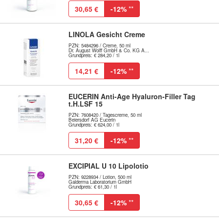
30,65 €
-12%
**
LINOLA Gesicht Creme
PZN: 5484296 / Creme, 50 ml
Dr. August Wolff GmbH & Co. KG A...
Grundpreis: € 284,20 / 1l
14,21 €
-12%
**
EUCERIN Anti-Age Hyaluron-Filler Tag
t.H.LSF 15
PZN: 7608420 / Tagescreme, 50 ml
Beiersdorf AG Eucerin
Grundpreis: € 624,00 / 1l
31,20 €
-12%
**
EXCIPIAL U 10 Lipolotio
PZN: 9228934 / Lotion, 500 ml
Galderma Laboratorium GmbH
Grundpreis: € 61,30 / 1l
30,65 €
-12%
**