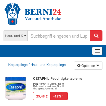
Navig
ein-/
Körperpflege / Haut- und Körperpflege
Optionen
CETAPHIL Feuchtigkeitscreme
PZN: 1874014 / Creme, 456 ml
Galderma Laboratorium GmbH
Grundpreis: € 55,88 / 1l
25,48 €
-12%
**