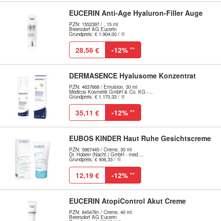
EUCERIN Anti-Age Hyaluron-Filler Auge
PZN: 1552397 / , 15 ml
Beiersdorf AG Eucerin
Grundpreis: € 1.904,00 / 1l
28,56 €
-12%
**
DERMASENCE Hyalusome Konzentrat
PZN: 4637668 / Emulsion, 30 ml
Medicos Kosmetik GmbH & Co. KG -...
Grundpreis: € 1.170,33 / 1l
35,11 €
-12%
**
EUBOS KINDER Haut Ruhe Gesichtscreme
PZN: 5967445 / Creme, 30 ml
Dr. Hobein (Nachf.) GmbH - med....
Grundpreis: € 406,33 / 1l
12,19 €
-12%
**
EUCERIN AtopiControl Akut Creme
PZN: 8454781 / Creme, 40 ml
Beiersdorf AG Eucerin