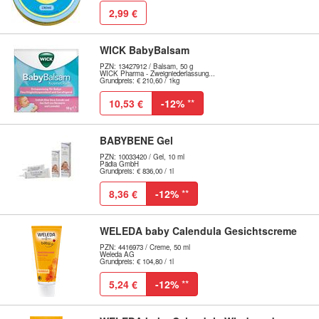
2,99 €
WICK BabyBalsam
PZN: 13427912 / Balsam, 50 g
WICK Pharma - Zweigniederlassung...
Grundpreis: € 210,60 / 1kg
10,53 €
-12%
**
BABYBENE Gel
PZN: 10033420 / Gel, 10 ml
Pädia GmbH
Grundpreis: € 836,00 / 1l
8,36 €
-12%
**
WELEDA baby Calendula Gesichtscreme
PZN: 4416973 / Creme, 50 ml
Weleda AG
Grundpreis: € 104,80 / 1l
5,24 €
-12%
**