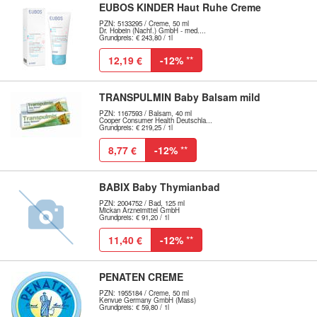
EUBOS KINDER Haut Ruhe Creme
PZN: 5133295 / Creme, 50 ml
Dr. Hobein (Nachf.) GmbH - med....
Grundpreis: € 243,80 / 1l
12,19 €
-12%
**
TRANSPULMIN Baby Balsam mild
PZN: 1167593 / Balsam, 40 ml
Cooper Consumer Health Deutschla...
Grundpreis: € 219,25 / 1l
8,77 €
-12%
**
BABIX Baby Thymianbad
PZN: 2004752 / Bad, 125 ml
Mickan Arzneimittel GmbH
Grundpreis: € 91,20 / 1l
11,40 €
-12%
**
PENATEN CREME
PZN: 1955184 / Creme, 50 ml
Kenvue Germany GmbH (Mass)
Grundpreis: € 59,80 / 1l