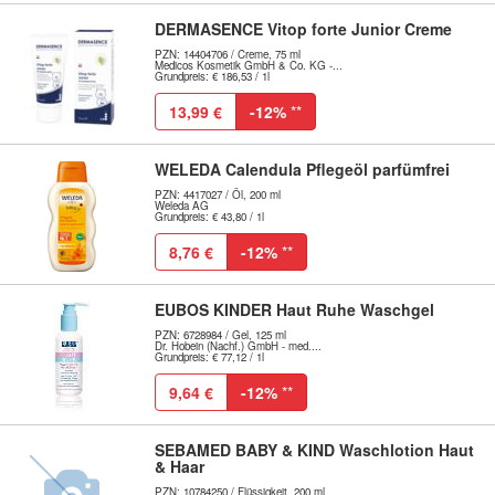
DERMASENCE Vitop forte Junior Creme
PZN: 14404706 / Creme, 75 ml
Medicos Kosmetik GmbH & Co. KG -...
Grundpreis: € 186,53 / 1l
13,99 €
-12%
**
WELEDA Calendula Pflegeöl parfümfrei
PZN: 4417027 / Öl, 200 ml
Weleda AG
Grundpreis: € 43,80 / 1l
8,76 €
-12%
**
EUBOS KINDER Haut Ruhe Waschgel
PZN: 6728984 / Gel, 125 ml
Dr. Hobein (Nachf.) GmbH - med....
Grundpreis: € 77,12 / 1l
9,64 €
-12%
**
SEBAMED BABY & KIND Waschlotion Haut
& Haar
PZN: 10784250 / Flüssigkeit, 200 ml