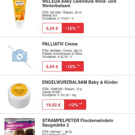
WELEDA baby Calendula Wind- und
Wetterbalsam
PZN: 0871924 / Balsam, 30 ml
Weleda AG
Grundpreis: € 174,67 / 1l
5,24 €
-12%
**
PALLIATIV Creme
PZN: 6979692 / Creme, 250 ml
Palliativ Schmithausen & Riese
Grundpreis: € 22,16 / 1l
5,54 €
-12%
**
ENGELWURZBALSAM Baby & Kinder
PZN: 10086729 / Balsam, 15 g
Casida GmbH
Grundpreis: € 701,33 / 1kg
10,52 €
-12%
**
STRAMPELPETER Flockenwindeln
Saugstärke 2
PZN: 0367462 / , 56 St
Paul Hartmann AG