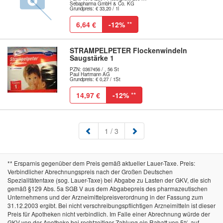
Sebapharma GmbH & Co. KG
Grundpreis: € 33,20 / 1l
6,64 €
-12%
**
STRAMPELPETER Flockenwindeln
Saugstärke 1
PZN: 0367456 / , 56 St
Paul Hartmann AG
Grundpreis: € 0,27 / 1St
14,97 €
-12%
**
(aktuell)
1
/ 3
** Ersparnis gegenüber dem Preis gemäß aktueller Lauer-Taxe. Preis:
Verbindlicher Abrechnungspreis nach der Großen Deutschen
Spezialitätentaxe (sog. Lauer-Taxe) bei Abgabe zu Lasten der GKV, die sich
gemäß §129 Abs. 5a SGB V aus dem Abgabepreis des pharmazeutischen
Unternehmens und der Arzneimittelpreisverordnung in der Fassung zum
31.12.2003 ergibt. Bei nicht verschreibungspflichtigen Arzneimitteln ist dieser
Preis für Apotheken nicht verbindlich. Im Falle einer Abrechnung würde der
GKV von der Apotheke bei rechtzeitiger Zahlung ein Rabatt von 5% auf