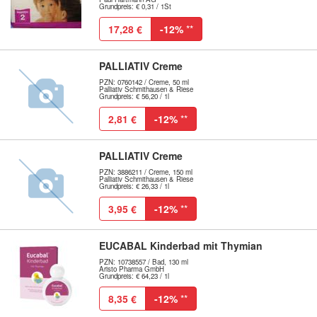
Grundpreis: € 0,31 / 1St
17,28 €
-12%
**
PALLIATIV Creme
PZN: 0760142 / Creme, 50 ml
Palliativ Schmithausen & Riese
Grundpreis: € 56,20 / 1l
2,81 €
-12%
**
PALLIATIV Creme
PZN: 3886211 / Creme, 150 ml
Palliativ Schmithausen & Riese
Grundpreis: € 26,33 / 1l
3,95 €
-12%
**
EUCABAL Kinderbad mit Thymian
PZN: 10738557 / Bad, 130 ml
Aristo Pharma GmbH
Grundpreis: € 64,23 / 1l
8,35 €
-12%
**