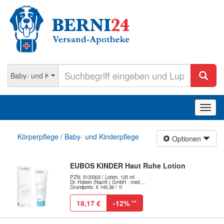
Navig
ein-/
Körperpflege / Baby- und Kinderpflege
Optionen
EUBOS KINDER Haut Ruhe Lotion
PZN: 5133303 / Lotion, 125 ml
Dr. Hobein (Nachf.) GmbH - med....
Grundpreis: € 145,36 / 1l
18,17 €
-12%
**