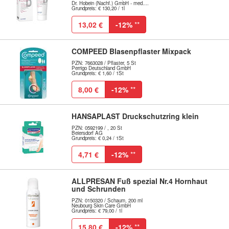
Dr. Hobein (Nachf.) GmbH - med....
Grundpreis: € 130,20 / 1l
13,02 €
-12%
**
COMPEED Blasenpflaster Mixpack
PZN: 7663028 / Pflaster, 5 St
Perrigo Deutschland GmbH
Grundpreis: € 1,60 / 1St
8,00 €
-12%
**
HANSAPLAST Druckschutzring klein
PZN: 0592199 / , 20 St
Beiersdorf AG
Grundpreis: € 0,24 / 1St
4,71 €
-12%
**
ALLPRESAN Fuß spezial Nr.4 Hornhaut
und Schrunden
PZN: 0150320 / Schaum, 200 ml
Neubourg Skin Care GmbH
Grundpreis: € 79,00 / 1l
15,80 €
-12%
**