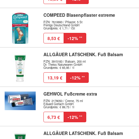
COMPEED Blasenpflaster extreme
PZN: 7610693 / Pflaster, 5 St
Perrigo Deutschland GmbH
Grundpreis: € 1,71 / 1St
8,53 €
-12%
**
ALLGÄUER LATSCHENK. Fuß Balsam
PZN: 3915183 / Balsam, 200 ml
Dr. Theiss Naturwaren GmbH
Grundpreis: € 65,95 / 1l
13,19 €
-12%
**
GEHWOL Fußcreme extra
PZN: 2178050 / Creme, 75 ml
Eduard Gerlach GmbH
Grundpreis: € 89,73 / 1l
6,73 €
-12%
**
ALLGÄUER LATSCHENK. Fuß Balsam