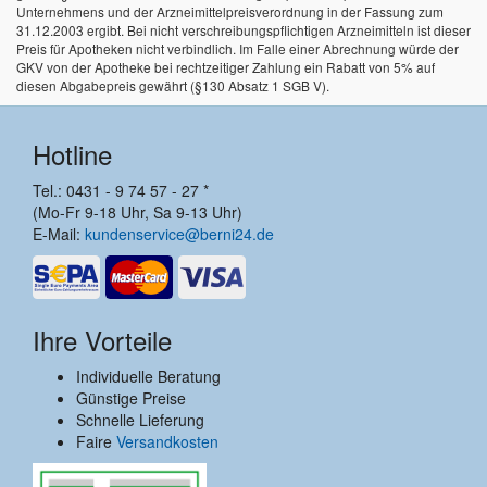
Unternehmens und der Arzneimittelpreisverordnung in der Fassung zum
31.12.2003 ergibt. Bei nicht verschreibungspflichtigen Arzneimitteln ist dieser
Preis für Apotheken nicht verbindlich. Im Falle einer Abrechnung würde der
GKV von der Apotheke bei rechtzeitiger Zahlung ein Rabatt von 5% auf
diesen Abgabepreis gewährt (§130 Absatz 1 SGB V).
Hotline
Tel.: 0431 - 9 74 57 - 27 *
(Mo-Fr 9-18 Uhr, Sa 9-13 Uhr)
E-Mail:
kundenservice@berni24.de
Ihre Vorteile
Individuelle Beratung
Günstige Preise
Schnelle Lieferung
Faire
Versandkosten