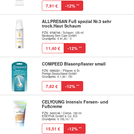
7,91 €
-12%
**
ALLPRESAN Fuß spezial Nr.3 sehr
trock.Haut Schaum
PZN: 9768748 / Schaum, 125 ml
Neubourg Skin Care GmbH
Grundpreis: € 91,20 / 1l
11,40 €
-12%
**
COMPEED Blasenpflaster small
PZN: 5995281 / Pflaster, 6 St
Perrigo Deutschland GmbH
Grundpreis: € 1,30 / 1St
7,82 €
-12%
**
CELYOUNG Intensiv Fersen- und
Fußcreme
PZN: 3443146 / Creme, 100 ml
KREPHA GmbH & Co. KG
Grundpreis: € 155,10 / 1l
15,51 €
-12%
**