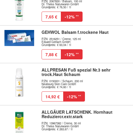
PZN: 2067830 / Balsam, 100 ml
Dr. Theiss Naturwaren GmbH
Grundpreis: € 76,50 / 1l
7,65 €
-12%
**
GEHWOL Balsam f.trockene Haut
PZN: 2516251 / Creme, 125 ml
Eduard Gerlach GmbH
Grundpreis: € 63,04 / 1l
7,88 €
-12%
**
ALLPRESAN Fuß spezial Nr.3 sehr
trock.Haut Schaum
PZN: 0150001 / Schaum, 200 ml
Neubourg Skin Care GmbH
Grundpreis: € 74,60 / 1l
14,92 €
-12%
**
ALLGÄUER LATSCHENK. Hornhaut
Reduziercr.extr.stark
PZN: 13967382 / Creme, 30 ml
Dr. Theiss Naturwaren GmbH
Grundpreis: € 263,67 / 1l