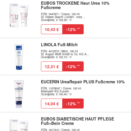
EUBOS TROCKENE Haut Urea 10%
Fußcreme
PZN: 3447871 / Creme, 100 ml
Dr. Hobein (Nachf.) GmbH - med....
Grundpreis: € 104,30 / 1l
10,43 €
-12%
**
LINOLA Fuß-Milch
PZN: 4412573 / Milch, 100 ml
Dr. August Wolff GmbH & Co. KG A...
Grundpreis: € 123,10 / 1l
12,31 €
-12%
**
EUCERIN UreaRepair PLUS Fußcreme 10%
PZN: 11678047 / Creme, 100 ml
Beiersdorf AG Eucerin
Grundpreis: € 140,40 / 1l
14,04 €
-12%
**
EUBOS DIABETISCHE HAUT PFLEGE
Fuß+Bein Creme
PZN: 1617412 / Creme, 100 ml