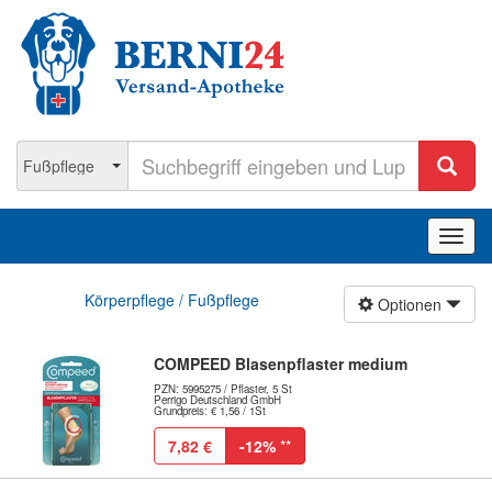
Navig
ein-/
Körperpflege / Fußpflege
Optionen
COMPEED Blasenpflaster medium
PZN: 5995275 / Pflaster, 5 St
Perrigo Deutschland GmbH
Grundpreis: € 1,56 / 1St
7,82 €
-12%
**