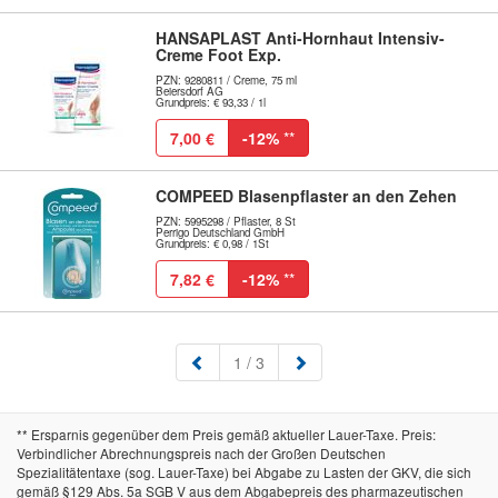
HANSAPLAST Anti-Hornhaut Intensiv-
Creme Foot Exp.
PZN: 9280811 / Creme, 75 ml
Beiersdorf AG
Grundpreis: € 93,33 / 1l
7,00 €
-12%
**
COMPEED Blasenpflaster an den Zehen
PZN: 5995298 / Pflaster, 8 St
Perrigo Deutschland GmbH
Grundpreis: € 0,98 / 1St
7,82 €
-12%
**
(aktuell)
1
/ 3
** Ersparnis gegenüber dem Preis gemäß aktueller Lauer-Taxe. Preis:
Verbindlicher Abrechnungspreis nach der Großen Deutschen
Spezialitätentaxe (sog. Lauer-Taxe) bei Abgabe zu Lasten der GKV, die sich
gemäß §129 Abs. 5a SGB V aus dem Abgabepreis des pharmazeutischen