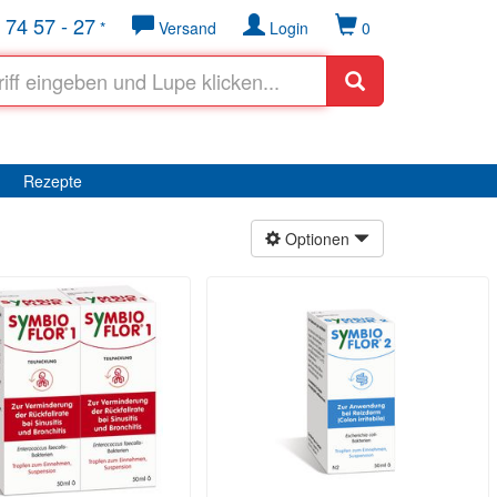
 74 57 - 27
*
Versand
Login
0
Rezepte
Optionen