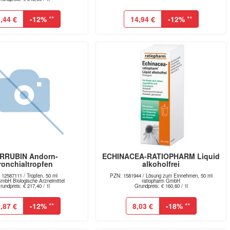
,44 €
-12%
**
14,94 €
-12%
**
RRUBIN Andorn-
ECHINACEA-RATIOPHARM Liquid
ronchialtropfen
alkoholfrei
12587111 / Tropfen, 50 ml
PZN: 1581944 / Lösung zum Einnehmen, 50 ml
mbH Biologische Arzneimittel
ratiopharm GmbH
rundpreis: € 217,40 / 1l
Grundpreis: € 160,60 / 1l
,87 €
-12%
**
8,03 €
-18%
**