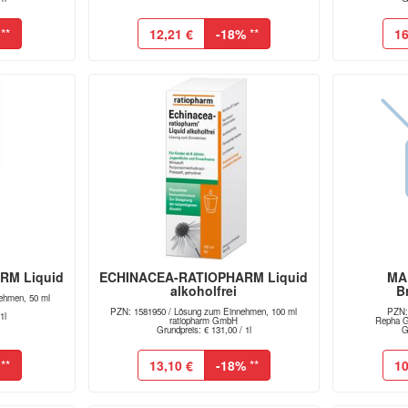
**
12,21 €
-18%
**
16
RM Liquid
ECHINACEA-RATIOPHARM Liquid
MA
alkoholfrei
B
ehmen, 50 ml
PZN: 1581950 / Lösung zum Einnehmen, 100 ml
PZN: 
1l
ratiopharm GmbH
Repha G
Grundpreis: € 131,00 / 1l
G
**
13,10 €
-18%
**
10