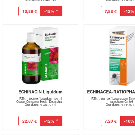
10,89 €
-18%
**
7,88 €
-12%
ECHINACIN Liquidum
ECHINACEA-RATIOPHA
PZN: 1500549 / Liquidum, 100 ml
PZN: 7686199 / Lösung zum Einn
Cooper Consumer Health Deutschla...
ratiopharm GmbH
Grundpreis: € 228,70 / 1l
Grundpreis: € 144,00 / 
22,87 €
-12%
**
7,20 €
-18%