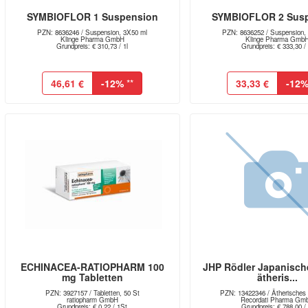
SYMBIOFLOR 1 Suspension
SYMBIOFLOR 2 Sus
PZN: 8636246 / Suspension, 3X50 ml
PZN: 8636252 / Suspension,
Klinge Pharma GmbH
Klinge Pharma Gmb
Grundpreis: € 310,73 / 1l
Grundpreis: € 333,30 / 
46,61 €
-12%
**
33,33 €
-12
ECHINACEA-RATIOPHARM 100
JHP Rödler Japanisch
mg Tabletten
ätheris...
PZN: 3927157 / Tabletten, 50 St
PZN: 13422346 / Ätherisches 
ratiopharm GmbH
Recordati Pharma Gm
Grundpreis: € 0,22 / 1St
Grundpreis: € 788,00 / 