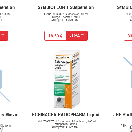
pension
SYMBIOFLOR 1 Suspension
SYMBIO
 2X50 ml
PZN: 0996086 / Suspension, 50 ml
PZN: 86
H
Klinge Pharma GmbH
1l
Grundpreis: € 370,00 / 1l
G
%
**
18,50 €
-12%
**
33
es Minzöl
ECHINACEA-RATIOPHARM Liquid
JHP Rödl
PZN: 7686207 / Lösung zum Einnehmen, 100 ml
ratiopharm GmbH
Öl, 10 ml
PZN: 134
Grundpreis: € 122,10 / 1l
bH
R
1l
G