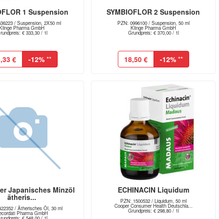
FLOR 1 Suspension
SYMBIOFLOR 2 Suspension
36223 / Suspension, 2X50 ml
PZN: 0996100 / Suspension, 50 ml
Klinge Pharma GmbH
Klinge Pharma GmbH
rundpreis: € 333,30 / 1l
Grundpreis: € 370,00 / 1l
,33 €
-12%
**
18,50 €
-12%
**
er Japanisches Minzöl
ECHINACIN Liquidum
ätheris...
PZN: 1500532 / Liquidum, 50 ml
Cooper Consumer Health Deutschla...
22352 / Ätherisches Öl, 30 ml
Grundpreis: € 298,80 / 1l
ecordati Pharma GmbH
rundpreis: € 548,00 / 1l