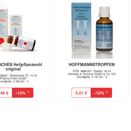
CHES Heilpflanzenöl
HOFFMANNSTROPFEN
original
PZN: 4899730 / Tropfen, 30 ml
Hofmann & Sommer GmbH & Co. KG
8625 / Ätherisches Öl, 10 ml
Grundpreis: € 167,00 / 1l
Pharma Peter GmbH
rundpreis: € 546,00 / 1l
,46 €
-12%
**
5,01 €
-12%
**