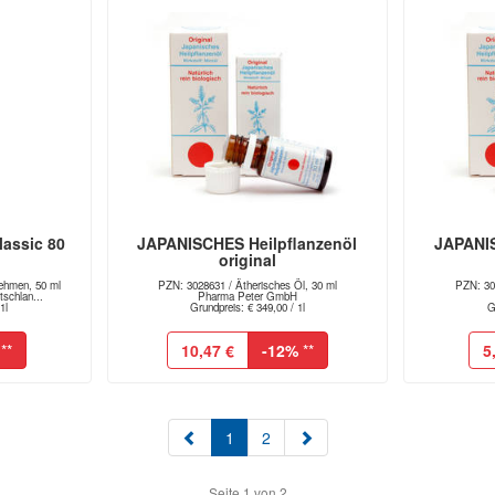
assic 80
JAPANISCHES Heilpflanzenöl
JAPANIS
original
ehmen, 50 ml
PZN: 3028631 / Ätherisches Öl, 30 ml
PZN: 302
schlan...
Pharma Peter GmbH
1l
Grundpreis: € 349,00 / 1l
G
**
10,47 €
-12%
**
5
(aktuell)
1
2
Seite 1 von 2