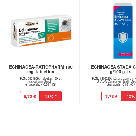
ECHINACEA-RATIOPHARM 100
ECHINACEA STADA Cl
mg Tabletten
g/100 g Ls...
PZN: 3921806 / Tabletten, 20 St
PZN: 1309320 / Lösung zum Einn
ratiopharm GmbH
STADA Consumer Health Deut
Grundpreis: € 0,29 / 1St
Grundpreis: € 154,60 / 
5,72 €
-18%
**
7,73 €
-12%