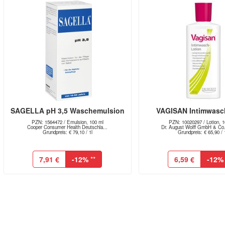
SAGELLA pH 3,5 Waschemulsion
VAGISAN Intimwasc
PZN: 1564472 / Emulsion, 100 ml
PZN: 10020297 / Lotion, 1
Cooper Consumer Health Deutschla...
Dr. August Wolff GmbH & Co.
Grundpreis: € 79,10 / 1l
Grundpreis: € 65,90 / 
7,91 €
-12%
**
6,59 €
-12%