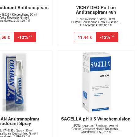
dorant Antitranspirant
VICHY DEO Roll-on
Antitranspirant 48h
448532 / Körperpflege, 50 ml
Yerka Kosmetik GmbH
PZN: 6713008 / Stifte, 50 ml
rundpreis: € 351,20 / 1l
L'Oreal Deutschland GmbH - Gesch...
Grundpreis: € 228,80 / 1l
,56 €
-12%
**
11,44 €
-12%
**
N Antitranspirant
SAGELLA pH 3,5 Waschemulsion
eodorant Spray
PZN: 1564489 / Emulsion, 250 ml
Cooper Consumer Health Deutschla...
: 1745133 / Spray, 30 ml
Grundpreis: € 52,76 / 1l
althcare Deutschland GmbH
rundpreis: € 586,33 / 1l