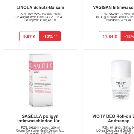
LINOLA Schutz-Balsam
VAGISAN Intimwasc
PZN: 10017585 / Balsam, 50 ml
PZN: 5140881 / Lotion, 2
Dr. August Wolff GmbH & Co. KG A...
Dr. August Wolff GmbH & Co.
Grundpreis: € 193,40 / 1l
Grundpreis: € 59,20 / 
9,67 €
-12%
**
11,84 €
-12
SAGELLA poligyn
VICHY DEO Roll-on S
Intimwaschlotion für...
Antitransp...
PZN: 9932544 / Lotion, 250 ml
PZN: 6712813 / Stifte, 5
Cooper Consumer Health Deutschla...
L'Oreal Deutschland GmbH - 
Grundpreis: € 52,76 / 1l
Grundpreis: € 228,80 / 