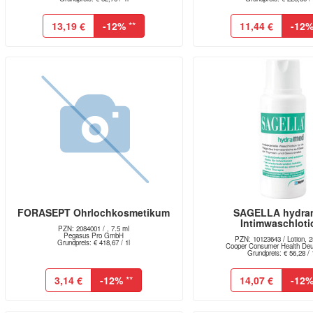
13,19 €
-12%
**
11,44 €
-12
FORASEPT Ohrlochkosmetikum
SAGELLA hydra
Intimwaschloti
PZN: 2084001 / , 7.5 ml
Pegasus Pro GmbH
PZN: 10123643 / Lotion, 2
Grundpreis: € 418,67 / 1l
Cooper Consumer Health Deut
Grundpreis: € 56,28 / 
3,14 €
-12%
**
14,07 €
-12