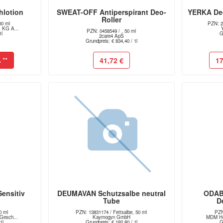
hlotion
SWEAT-OFF Antiperspirant Deo-
YERKA Deo
Roller
00 ml
PZN: 2
 KG A...
PZN: 0458549 / , 50 ml
1l
G
2care4 ApS
Grundpreis: € 834,40 / 1l
%
**
41,72 €
17
ensitiv
DEUMAVAN Schutzsalbe neutral
ODABA
Tube
D
0 ml
PZN: 13831174 / Fettsalbe, 50 ml
PZN
Gesch...
Kaymogyn GmbH
MDM He
1l
Grundpreis: € 192,80 / 1l
G