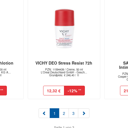
hlotion
VICHY DEO Stress Resist 72h
SA
Inti
00 ml
PZN: 11594439 / Creme, 50 ml
 KG A...
L'Oreal Deutschland GmbH - Gesch...
PZN:
1l
Grundpreis: € 246,40 / 1l
Cooper 
G
**
12,32 €
-12%
**
21
(aktuell)
1
2
3
Seite 1 von 3