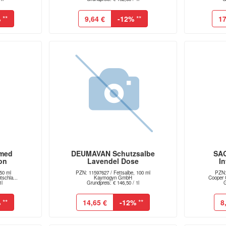
%
**
9,64 €
-12%
**
17
med
DEUMAVAN Schutzsalbe
SA
on
Lavendel Dose
I
50 ml
PZN: 11597627 / Fettsalbe, 100 ml
PZN:
schla...
Kaymogyn GmbH
Cooper 
1l
Grundpreis: € 146,50 / 1l
G
%
**
14,65 €
-12%
**
8