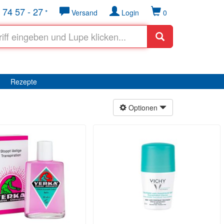
 74 57 - 27
*
Versand
Login
0
Rezepte
Optionen