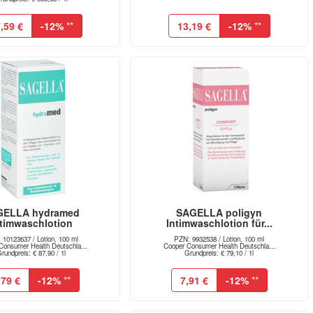
,59 €
-12%
**
13,19 €
-12%
**
GELLA hydramed
SAGELLA poligyn
ntimwaschlotion
Intimwaschlotion für...
 10123637 / Lotion, 100 ml
PZN: 9932538 / Lotion, 100 ml
Consumer Health Deutschla...
Cooper Consumer Health Deutschla...
rundpreis: € 87,90 / 1l
Grundpreis: € 79,10 / 1l
,79 €
-12%
**
7,91 €
-12%
**