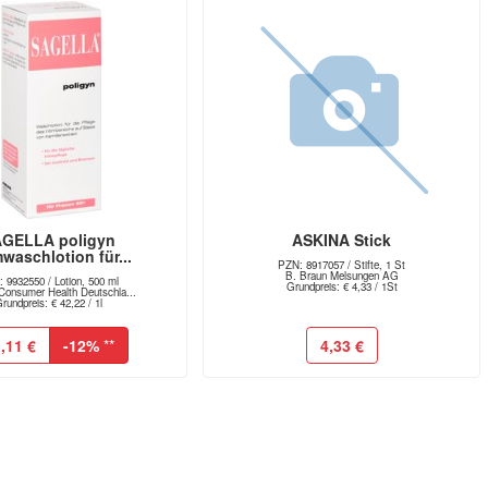
GELLA poligyn
ASKINA Stick
mwaschlotion für...
PZN: 8917057 / Stifte, 1 St
B. Braun Melsungen AG
 9932550 / Lotion, 500 ml
Grundpreis: € 4,33 / 1St
Consumer Health Deutschla...
rundpreis: € 42,22 / 1l
,11 €
-12%
**
4,33 €