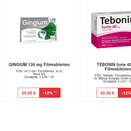
GINGIUM 120 mg Filmtabletten
TEBONIN forte 4
Filmtablette
PZN: 14171165 / Filmtabletten, 30 St
Hexal AG
PZN: 7368358 / Filmtabletten
Grundpreis: € 0,85 / 1St
Dr. Willmar Schwabe GmbH 
Grundpreis: € 0,27 / 1
25,40 €
-12%
**
32,30 €
-12