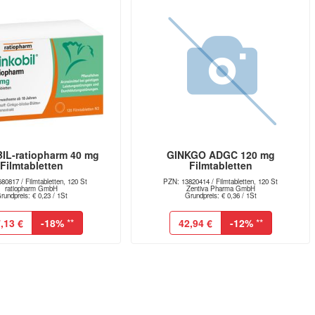
IL-ratiopharm 40 mg
GINKGO ADGC 120 mg
Filmtabletten
Filmtabletten
80817 / Filmtabletten, 120 St
PZN: 13820414 / Filmtabletten, 120 St
ratiopharm GmbH
Zentiva Pharma GmbH
rundpreis: € 0,23 / 1St
Grundpreis: € 0,36 / 1St
,13 €
-18%
**
42,94 €
-12%
**