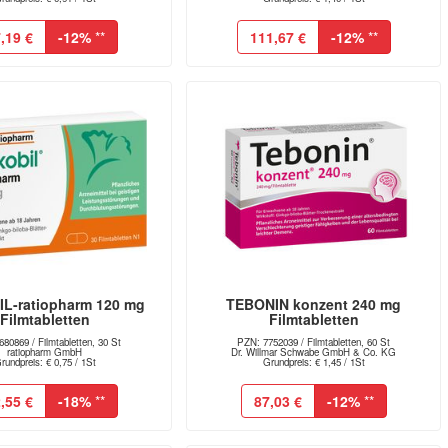
,19 €
-12%
**
111,67 €
-12%
**
L-ratiopharm 120 mg
TEBONIN konzent 240 mg
Filmtabletten
Filmtabletten
80869 / Filmtabletten, 30 St
PZN: 7752039 / Filmtabletten, 60 St
ratiopharm GmbH
Dr. Willmar Schwabe GmbH & Co. KG
rundpreis: € 0,75 / 1St
Grundpreis: € 1,45 / 1St
,55 €
-18%
**
87,03 €
-12%
**