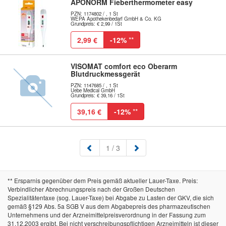
APONORM Fieberthermometer easy
PZN: 1174802 / , 1 St
WEPA Apothekenbedarf GmbH & Co. KG
Grundpreis: € 2,99 / 1St
2,99 €
-12%
**
VISOMAT comfort eco Oberarm
Blutdruckmessgerät
PZN: 1147685 / , 1 St
Uebe Medical GmbH
Grundpreis: € 39,16 / 1St
39,16 €
-12%
**
(aktuell)
1
/ 3
** Ersparnis gegenüber dem Preis gemäß aktueller Lauer-Taxe. Preis:
Verbindlicher Abrechnungspreis nach der Großen Deutschen
Spezialitätentaxe (sog. Lauer-Taxe) bei Abgabe zu Lasten der GKV, die sich
gemäß §129 Abs. 5a SGB V aus dem Abgabepreis des pharmazeutischen
Unternehmens und der Arzneimittelpreisverordnung in der Fassung zum
31.12.2003 ergibt. Bei nicht verschreibungspflichtigen Arzneimitteln ist dieser