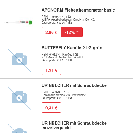
APONORM Fieberthermometer basic
PZN: 10040578 / , 1 St
WEPA Apothekenbedarf GmbH & Co. KG
Grundpreis: € 2,86 / 1St
2,86 €
-12%
**
BUTTERFLY Kanüle 21 G grün
PZN: 6463244 / Kanüle, 1 St
ICU Medical Deutschland GmbH
Grundpreis: € 1,51 / 1St
1,51 €
URINBECHER mit Schraubdeckel
PZN: 1040378 / , 1 St
Brinkmann Medical ein Unternehme...
Grundpreis: € 0,31 / 1St
0,31 €
URINBECHER mit Schraubdeckel
einzelverpackt