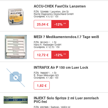
ACCU-CHEK FastClix Lanzetten
PZN: 7234988 / Lanzetten, 204 St
Roche Diagnostics Deutschland GmbH
Grundpreis: € 0,12 / 1St
25,04 €
-12%
**
MEDI 7 Medikamentendos.f.7 Tage weiß
PZN: 3812431 / , 1 St
Hans-H. Hasbargen GmbH
Grundpreis: € 12,72 / 1St
12,72 €
-12%
**
INTRAFIX Air P 150 cm Luer Lock
PZN: 7666297 / , 1 St
B. Braun Melsungen AG
Grundpreis: € 1,82 / 1St
1,82 €
INJEKT Solo Spritze 2 ml Luer zentrisch
PVC-frei
PZN: 2057895 / Spritzen, 100X2 ml