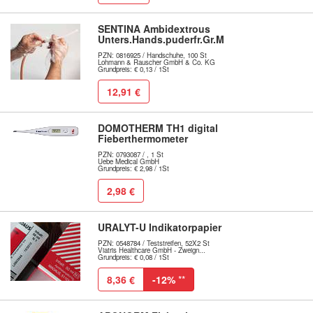
SENTINA Ambidextrous
Unters.Hands.puderfr.Gr.M
PZN: 0816925 / Handschuhe, 100 St
Lohmann & Rauscher GmbH & Co. KG
Grundpreis: € 0,13 / 1St
12,91 €
DOMOTHERM TH1 digital
Fieberthermometer
PZN: 0793087 / , 1 St
Uebe Medical GmbH
Grundpreis: € 2,98 / 1St
2,98 €
URALYT-U Indikatorpapier
PZN: 0548784 / Teststreifen, 52X2 St
Viatris Healthcare GmbH - Zweign...
Grundpreis: € 0,08 / 1St
8,36 €
-12%
**