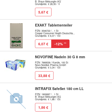
B. Braun Melsungen AG
Grundpreis: € 28,35 / 1l
5,67 €
EXAKT Tablettenteiler
PZN: 3546722 / , 1 St
Cooper Consumer Health Deutschla...
Grundpreis: € 6,07 / 1St
6,07 €
-12%
**
NOVOFINE Nadeln 30 G 8 mm
PZN: 7669539 / Kanüle, 100 St
Novo Nordisk Pharma GmbH
Grundpreis: € 0,34 / 1St
33,88 €
INTRAFIX SafeSet 180 cm LL
PZN: 1900697 / , 1 St
B. Braun Melsungen AG
Grundpreis: € 1,86 / 1St
1,86 €