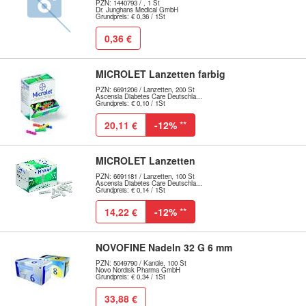
PZN: 1440793 / , 1 St
Dr. Junghans Medical GmbH
Grundpreis: € 0,36 / 1St
0,36 €
MICROLET Lanzetten farbig
PZN: 6691206 / Lanzetten, 200 St
Ascensia Diabetes Care Deutschla...
Grundpreis: € 0,10 / 1St
20,11 €
-12%
**
MICROLET Lanzetten
PZN: 6691181 / Lanzetten, 100 St
Ascensia Diabetes Care Deutschla...
Grundpreis: € 0,14 / 1St
14,22 €
-12%
**
NOVOFINE Nadeln 32 G 6 mm
PZN: 5049790 / Kanüle, 100 St
Novo Nordisk Pharma GmbH
Grundpreis: € 0,34 / 1St
33,88 €