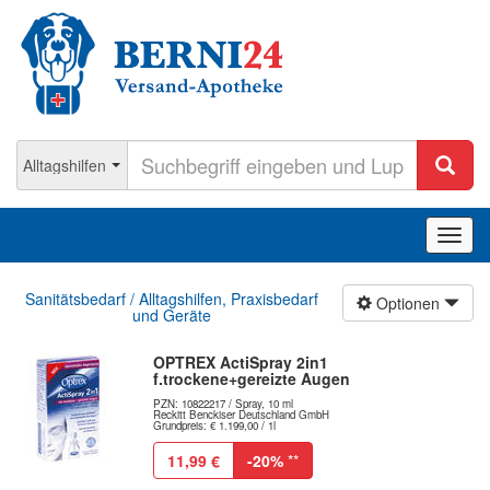
Navig
ein-/
Sanitätsbedarf / Alltagshilfen, Praxisbedarf
Optionen
und Geräte
OPTREX ActiSpray 2in1
f.trockene+gereizte Augen
PZN: 10822217 / Spray, 10 ml
Reckitt Benckiser Deutschland GmbH
Grundpreis: € 1.199,00 / 1l
11,99 €
-20%
**