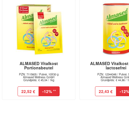
ALMASED Vitalkost
ALMASED Vitalkost
Portionsbeutel
lactosefrei
PZN: 7115605 / Pulver, 10X50 g
PZN: 12344348 / Pulver, 
Almased Wellness GmbH
Almased Wellness Gm
Grundpreis: € 45,04 / 1kg
Grundpreis: € 44,86 / 
22,52 €
-12%
**
22,43 €
-12