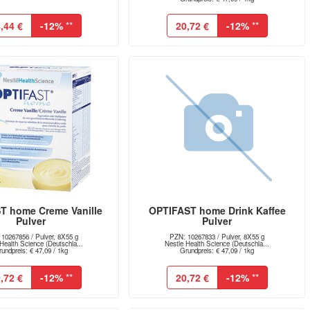
,44 €
-12%
**
20,72 €
-12%
**
T home Creme Vanille
OPTIFAST home Drink Kaffee
Pulver
Pulver
10267856 / Pulver, 8X55 g
PZN: 10267833 / Pulver, 8X55 g
Health Science (Deutschla...
Nestle Health Science (Deutschla...
undpreis: € 47,09 / 1kg
Grundpreis: € 47,09 / 1kg
,72 €
-12%
**
20,72 €
-12%
**