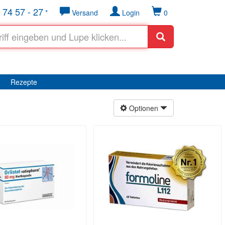
 74 57 - 27
*
Versand
Login
0
Rezepte
Optionen