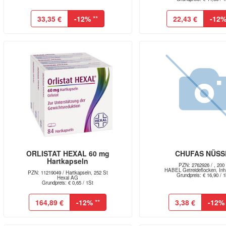
33,35 €
-12%
**
22,43 €
-12
ORLISTAT HEXAL 60 mg
CHUFAS NÜSS
Hartkapseln
PZN: 2762926 / , 200
HABEL Getreideflocken, Inh.
PZN: 11219049 / Hartkapseln, 252 St
Grundpreis: € 16,90 / 
Hexal AG
Grundpreis: € 0,65 / 1St
164,89 €
-12%
**
3,38 €
-12%