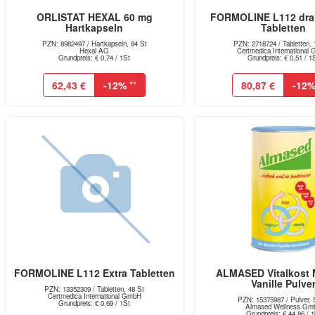
ORLISTAT HEXAL 60 mg
FORMOLINE L112 dra
Hartkapseln
Tabletten
PZN: 8982497 / Hartkapseln, 84 St
PZN: 2718724 / Tabletten, 
Hexal AG
Certmedica International
Grundpreis: € 0,74 / 1St
Grundpreis: € 0,51 / 1
62,43 €
-12%
**
80,87 €
-12
FORMOLINE L112 Extra Tabletten
ALMASED Vitalkost 
Vanille Pulve
PZN: 13352309 / Tabletten, 48 St
Certmedica International GmbH
PZN: 15375987 / Pulver, 
Grundpreis: € 0,69 / 1St
Almased Wellness Gm
Grundpreis: € 44,86 / 