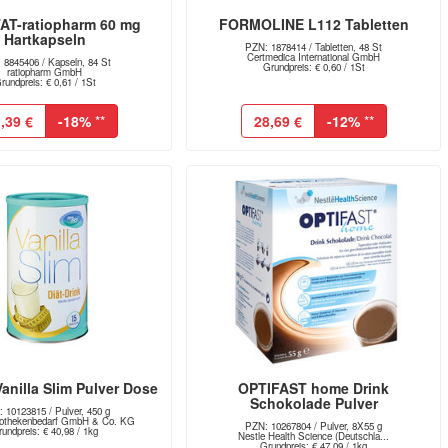
AT-ratiopharm 60 mg
FORMOLINE L112 Tabletten
Hartkapseln
PZN: 1878414 / Tabletten, 48 St
Certmedica International GmbH
 8845406 / Kapseln, 84 St
Grundpreis: € 0,60 / 1St
ratiopharm GmbH
rundpreis: € 0,61 / 1St
,39 €
-18%
**
28,69 €
-12%
**
nilla Slim Pulver Dose
OPTIFAST home Drink
Schokolade Pulver
 10123815 / Pulver, 450 g
thekenbedarf GmbH & Co. KG
PZN: 10267804 / Pulver, 8X55 g
undpreis: € 40,98 / 1kg
Nestle Health Science (Deutschla...
Grundpreis: € 47,09 / 1kg