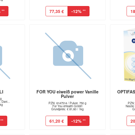
%
**
77,35 €
-12%
**
18
LI
FOR YOU eiweiß power Vanille
OPTIFAS
Pulver
 g
 Dani...
PZN: 6147514 / Pulver, 750 g
PZN: 
1kg
For You eHealth GmbH
Nestle 
Grundpreis: € 81,60 / 1kg
Gr
**
61,20 €
-12%
**
20