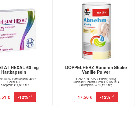
STAT HEXAL 60 mg
DOPPELHERZ Abnehm Shake
Hartkapseln
Vanille Pulver
951953 / Hartkapseln, 42 St
PZN: 13357927 / Pulver, 500 g
Hexal AG
Queisser Pharma GmbH & Co. KG
rundpreis: € 1,06 / 1St
Grundpreis: € 35,12 / 1kg
,51 €
-12%
**
17,56 €
-12%
**