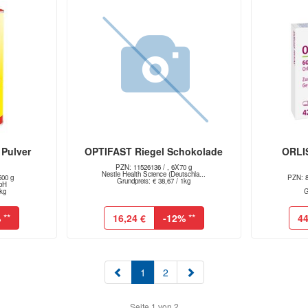
 Pulver
OPTIFAST Riegel Schokolade
ORLI
PZN: 11526136 / , 6X70 g
Nestle Health Science (Deutschla...
500 g
PZN: 8
Grundpreis: € 38,67 / 1kg
bH
1kg
G
%
**
16,24 €
-12%
**
44
(aktuell)
1
2
Seite 1 von 2