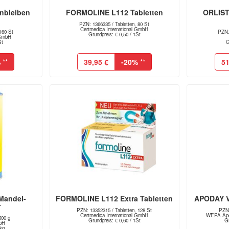
nbleiben
FORMOLINE L112 Tabletten
ORLIST
PZN: 1366335 / Tabletten, 80 St
Certmedica International GmbH
160 St
PZN:
Grundpreis: € 0,50 / 1St
 GmbH
St
G
%
**
39,95 €
-20%
**
51
Mandel-
FORMOLINE L112 Extra Tabletten
APODAY Va
r
PZN: 13352315 / Tabletten, 128 St
PZN:
Certmedica International GmbH
WEPA Apo
500 g
Grundpreis: € 0,60 / 1St
Gr
bH
1kg