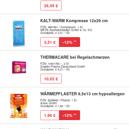
26,45 €
KALT-WARM Kompresse 12x29 cm
PZN: 4861851 / Kompressen, 1 St
WEPA Apothekenbedarf GmbH & Co. KG
Grundpreis: € 3,51 / 1St
3,51 €
-12%
**
THERMACARE bei Regelschmerzen
PZN: 14441765 / , 2 St
Angelini Pharma Deutschland GmbH
Grundpreis: € 5,01 / 1St
10,02 €
WÄRMEPFLASTER 9,5x13 cm hypoallergen
PZN: 9229649 / Pflaster, 1 St
Axisis GmbH
Grundpreis: € 1,90 / 1St
1,90 €
-12%
**