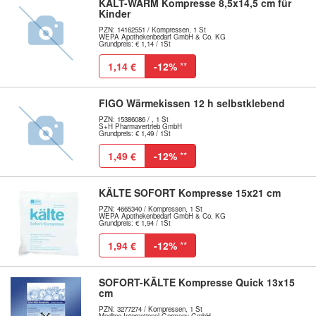
KALT-WARM Kompresse 8,5x14,5 cm für
Kinder
PZN: 14162551 / Kompressen, 1 St
WEPA Apothekenbedarf GmbH & Co. KG
Grundpreis: € 1,14 / 1St
1,14 €
-12%
**
FIGO Wärmekissen 12 h selbstklebend
PZN: 15386086 / , 1 St
S+H Pharmavertrieb GmbH
Grundpreis: € 1,49 / 1St
1,49 €
-12%
**
KÄLTE SOFORT Kompresse 15x21 cm
PZN: 4665340 / Kompressen, 1 St
WEPA Apothekenbedarf GmbH & Co. KG
Grundpreis: € 1,94 / 1St
1,94 €
-12%
**
SOFORT-KÄLTE Kompresse Quick 13x15
cm
PZN: 3277274 / Kompressen, 1 St