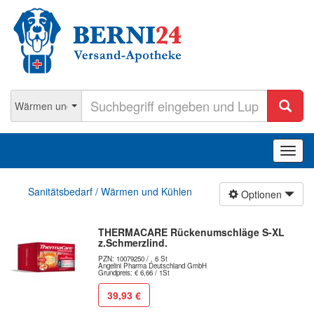
Navig
ein-/
Sanitätsbedarf / Wärmen und Kühlen
Optionen
THERMACARE Rückenumschläge S-XL
z.Schmerzlind.
PZN: 10079250 / , 6 St
Angelini Pharma Deutschland GmbH
Grundpreis: € 6,66 / 1St
39,93 €