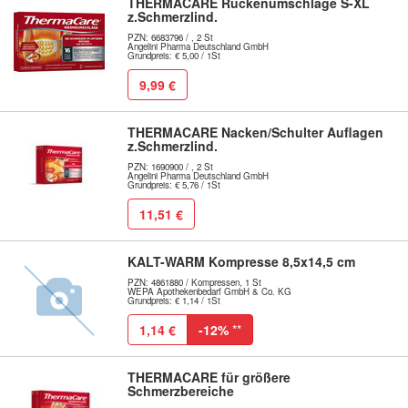
THERMACARE Rückenumschläge S-XL
z.Schmerzlind.
PZN: 6683796 / , 2 St
Angelini Pharma Deutschland GmbH
Grundpreis: € 5,00 / 1St
9,99 €
THERMACARE Nacken/Schulter Auflagen
z.Schmerzlind.
PZN: 1690900 / , 2 St
Angelini Pharma Deutschland GmbH
Grundpreis: € 5,76 / 1St
11,51 €
KALT-WARM Kompresse 8,5x14,5 cm
PZN: 4861880 / Kompressen, 1 St
WEPA Apothekenbedarf GmbH & Co. KG
Grundpreis: € 1,14 / 1St
1,14 €
-12%
**
THERMACARE für größere
Schmerzbereiche