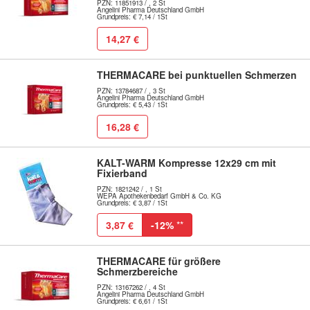
PZN: 11851913 / , 2 St
Angelini Pharma Deutschland GmbH
Grundpreis: € 7,14 / 1St
14,27 €
THERMACARE bei punktuellen Schmerzen
PZN: 13784687 / , 3 St
Angelini Pharma Deutschland GmbH
Grundpreis: € 5,43 / 1St
16,28 €
KALT-WARM Kompresse 12x29 cm mit
Fixierband
PZN: 1821242 / , 1 St
WEPA Apothekenbedarf GmbH & Co. KG
Grundpreis: € 3,87 / 1St
3,87 €
-12%
**
THERMACARE für größere
Schmerzbereiche
PZN: 13167262 / , 4 St
Angelini Pharma Deutschland GmbH
Grundpreis: € 6,61 / 1St