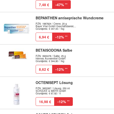
7,48 €
-47%
**
BEPANTHEN antiseptische Wundcreme
PZN: 1987824 / Creme, 20 g
Bayer Vital GmbH Geschäftsbereic...
Grundpreis: € 347,00 / 1kg
6,94 €
-12%
**
BETAISODONA Salbe
PZN: 3930478 / Salbe, 25 g
Hermes Arzneimittel GmbH
Grundpreis: € 344,80 / 1kg
8,62 €
-12%
**
OCTENISEPT Lösung
PZN: 3853387 / Lösung, 250 ml
SCHÜLKE & MAYR GmbH
Grundpreis: € 67,92 / 1l
16,98 €
-12%
**