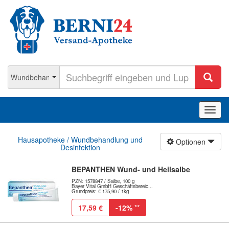
Navig
ein-/
Hausapotheke / Wundbehandlung und
Optionen
Desinfektion
BEPANTHEN Wund- und Heilsalbe
PZN: 1578847 / Salbe, 100 g
Bayer Vital GmbH Geschäftsbereic...
Grundpreis: € 175,90 / 1kg
17,59 €
-12%
**