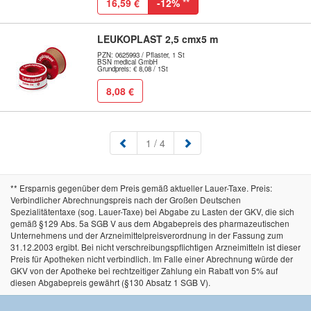
16,59 €
-12%
**
LEUKOPLAST 2,5 cmx5 m
PZN: 0625993 / Pflaster, 1 St
BSN medical GmbH
Grundpreis: € 8,08 / 1St
8,08 €
(aktuell)
1
/ 4
** Ersparnis gegenüber dem Preis gemäß aktueller Lauer-Taxe. Preis:
Verbindlicher Abrechnungspreis nach der Großen Deutschen
Spezialitätentaxe (sog. Lauer-Taxe) bei Abgabe zu Lasten der GKV, die sich
gemäß §129 Abs. 5a SGB V aus dem Abgabepreis des pharmazeutischen
Unternehmens und der Arzneimittelpreisverordnung in der Fassung zum
31.12.2003 ergibt. Bei nicht verschreibungspflichtigen Arzneimitteln ist dieser
Preis für Apotheken nicht verbindlich. Im Falle einer Abrechnung würde der
GKV von der Apotheke bei rechtzeitiger Zahlung ein Rabatt von 5% auf
diesen Abgabepreis gewährt (§130 Absatz 1 SGB V).