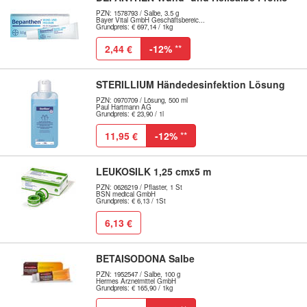
PZN: 1578793 / Salbe, 3.5 g
Bayer Vital GmbH Geschäftsbereic...
Grundpreis: € 697,14 / 1kg
2,44 €
-12%
**
STERILLIUM Händedesinfektion Lösung
PZN: 0970709 / Lösung, 500 ml
Paul Hartmann AG
Grundpreis: € 23,90 / 1l
11,95 €
-12%
**
LEUKOSILK 1,25 cmx5 m
PZN: 0626219 / Pflaster, 1 St
BSN medical GmbH
Grundpreis: € 6,13 / 1St
6,13 €
BETAISODONA Salbe
PZN: 1952547 / Salbe, 100 g
Hermes Arzneimittel GmbH
Grundpreis: € 165,90 / 1kg