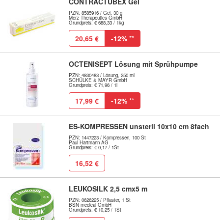
CONTRACTUBEX Gel
PZN: 8585916 / Gel, 30 g
Merz Therapeutics GmbH
Grundpreis: € 688,33 / 1kg
20,65 €
-12%
**
OCTENISEPT Lösung mit Sprühpumpe
PZN: 4830483 / Lösung, 250 ml
SCHÜLKE & MAYR GmbH
Grundpreis: € 71,96 / 1l
17,99 €
-12%
**
ES-KOMPRESSEN unsteril 10x10 cm 8fach
PZN: 1447223 / Kompressen, 100 St
Paul Hartmann AG
Grundpreis: € 0,17 / 1St
16,52 €
LEUKOSILK 2,5 cmx5 m
PZN: 0626225 / Pflaster, 1 St
BSN medical GmbH
Grundpreis: € 10,25 / 1St