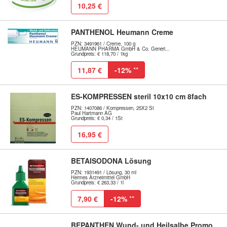
10,25 €
PANTHENOL Heumann Creme
PZN: 3491961 / Creme, 100 g
HEUMANN PHARMA GmbH & Co. Generi...
Grundpreis: € 118,70 / 1kg
11,87 €
-12%
**
ES-KOMPRESSEN steril 10x10 cm 8fach
PZN: 1407086 / Kompressen, 25X2 St
Paul Hartmann AG
Grundpreis: € 0,34 / 1St
16,95 €
BETAISODONA Lösung
PZN: 1931491 / Lösung, 30 ml
Hermes Arzneimittel GmbH
Grundpreis: € 263,33 / 1l
7,90 €
-12%
**
BEPANTHEN Wund- und Heilsalbe Promo