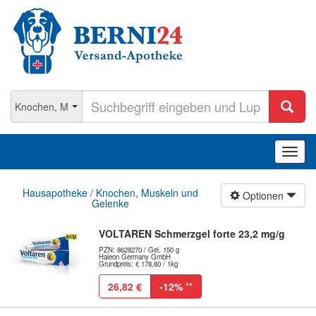
Navig
ein-/
Hausapotheke / Knochen, Muskeln und
Optionen
Gelenke
VOLTAREN Schmerzgel forte 23,2 mg/g
PZN: 8628270 / Gel, 150 g
Haleon Germany GmbH
Grundpreis: € 178,80 / 1kg
26,82 €
-12%
**