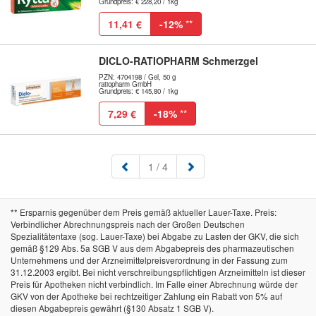
Grundpreis: € 228,20 / 1kg
11,41 €
-12%
**
DICLO-RATIOPHARM Schmerzgel
PZN: 4704198 / Gel, 50 g
ratiopharm GmbH
Grundpreis: € 145,80 / 1kg
7,29 €
-18%
**
(aktuell)
1
/ 4
** Ersparnis gegenüber dem Preis gemäß aktueller Lauer-Taxe. Preis:
Verbindlicher Abrechnungspreis nach der Großen Deutschen
Spezialitätentaxe (sog. Lauer-Taxe) bei Abgabe zu Lasten der GKV, die sich
gemäß §129 Abs. 5a SGB V aus dem Abgabepreis des pharmazeutischen
Unternehmens und der Arzneimittelpreisverordnung in der Fassung zum
31.12.2003 ergibt. Bei nicht verschreibungspflichtigen Arzneimitteln ist dieser
Preis für Apotheken nicht verbindlich. Im Falle einer Abrechnung würde der
GKV von der Apotheke bei rechtzeitiger Zahlung ein Rabatt von 5% auf
diesen Abgabepreis gewährt (§130 Absatz 1 SGB V).