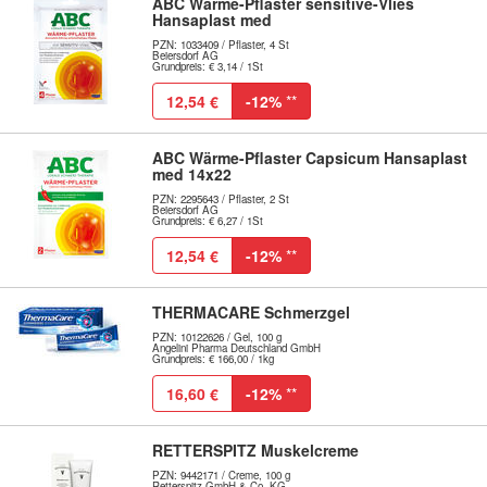
ABC Wärme-Pflaster sensitive-Vlies
Hansaplast med
PZN: 1033409 / Pflaster, 4 St
Beiersdorf AG
Grundpreis: € 3,14 / 1St
12,54 €
-12%
**
ABC Wärme-Pflaster Capsicum Hansaplast
med 14x22
PZN: 2295643 / Pflaster, 2 St
Beiersdorf AG
Grundpreis: € 6,27 / 1St
12,54 €
-12%
**
THERMACARE Schmerzgel
PZN: 10122626 / Gel, 100 g
Angelini Pharma Deutschland GmbH
Grundpreis: € 166,00 / 1kg
16,60 €
-12%
**
RETTERSPITZ Muskelcreme
PZN: 9442171 / Creme, 100 g
Retterspitz GmbH & Co. KG