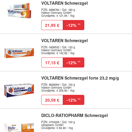
VOLTAREN Schmerzgel
PZN: 6998784 / Gel, 180 g
Haleon Germany GmbH
Grundpreis: € 121,94 / 1kg
21,95 €
-12%
**
VOLTAREN Schmerzgel
PZN: 0458532 / Gel, 120 g
Haleon Germany GmbH
Grundpreis: € 142,92 / 1kg
17,15 €
-12%
**
VOLTAREN Schmerzgel forte 23,2 mg/g
PZN: 8628264 / Gel, 100 g
Haleon Germany GmbH
Grundpreis: € 205,90 / 1kg
20,59 €
-12%
**
DICLO-RATIOPHARM Schmerzgel
PZN: 4704206 / Gel, 100 g
ratiopharm GmbH
Grundpreis: € 84,90 / 1kg