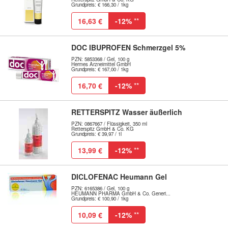
Grundpreis: € 166,30 / 1kg
16,63 €
-12%
**
DOC IBUPROFEN Schmerzgel 5%
PZN: 5853368 / Gel, 100 g
Hermes Arzneimittel GmbH
Grundpreis: € 167,00 / 1kg
16,70 €
-12%
**
RETTERSPITZ Wasser äußerlich
PZN: 0867667 / Flüssigkeit, 350 ml
Retterspitz GmbH & Co. KG
Grundpreis: € 39,97 / 1l
13,99 €
-12%
**
DICLOFENAC Heumann Gel
PZN: 6165386 / Gel, 100 g
HEUMANN PHARMA GmbH & Co. Generi...
Grundpreis: € 100,90 / 1kg
10,09 €
-12%
**