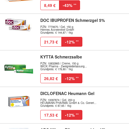
8,49 €
-43%
**
DOC IBUPROFEN Schmerzgel 5%
PZN: 7770675 / Gel, 150 g
Hermes Arzneimittel GmbH
Grundpreis: € 144,87 / 1kg
21,73 €
-12%
**
KYTTA Schmerzsalbe
PZN: 10832865 / Creme, 150 g
WICK Pharma - Zweigniederlassung...
Grundpreis: € 178,80 / 1kg
26,82 €
-12%
**
DICLOFENAC Heumann Gel
PZN: 10097874 / Gel, 200 g
HEUMANN PHARMA GmbH & Co. Generi...
Grundpreis: € 87,65 / 1kg
17,53 €
-12%
**