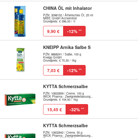
CHINA ÖL mit Inhalator
PZN: 3098152 / Ätherisches Öl, 25 ml
MIBE GmbH Arzneimittel
Grundpreis: € 396,00 / 1l
9,90 €
-12%
**
KNEIPP Arnika Salbe S
PZN: 8868241 / Salbe, 100 g
Kneipp GmbH
Grundpreis: € 70,30 / 1kg
7,03 €
-12%
**
KYTTA Schmerzsalbe
PZN: 10832859 / Creme, 100 g
WICK Pharma - Zweigniederlassung...
Grundpreis: € 154,50 / 1kg
15,45 €
-32%
**
KYTTA Schmerzsalbe
PZN: 10832842 / Creme, 50 g
WICK Pharma - Zweigniederlassung...