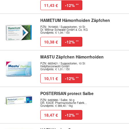
11,43 €
-12%
**
HAMETUM Hämorrhoiden Zäpfchen
PZN: 7619493 / Suppositorien, 10 St
Dr. Willmar Schwabe GmbH & Co. KG
Grundpreis: € 1,04 / 1St
10,38 €
-12%
**
MASTU Zäpfchen Hämorrhoiden
PZN: 6835421 / Suppositorien, 10 St
Heilpflanzenwohl GmbH
Grundpreis: € 1,01 / 1St
10,11 €
-12%
**
POSTERISAN protect Salbe
PZN: 6493966 / Salbe, 50 g
DR. KADE Pharmazeutische Fabrik...
Grundpreis: € 369,40 / 1kg
18,47 €
-12%
**