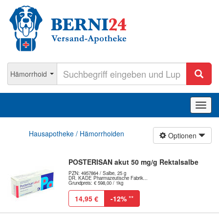
Navig
ein-/
Hausapotheke / Hämorrhoiden
Optionen
POSTERISAN akut 50 mg/g Rektalsalbe
PZN: 4957864 / Salbe, 25 g
DR. KADE Pharmazeutische Fabrik...
Grundpreis: € 598,00 / 1kg
14,95 €
-12%
**