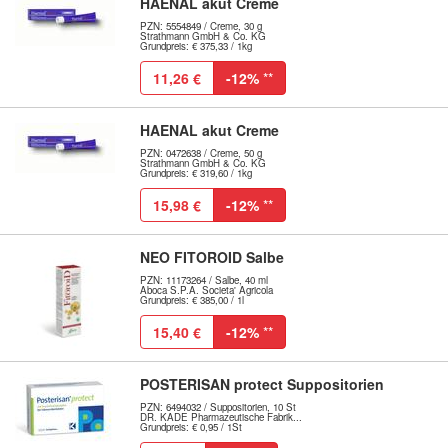
HAENAL akut Creme
PZN: 5554849 / Creme, 30 g
Strathmann GmbH & Co. KG
Grundpreis: € 375,33 / 1kg
11,26 €
-12%
**
HAENAL akut Creme
PZN: 0472638 / Creme, 50 g
Strathmann GmbH & Co. KG
Grundpreis: € 319,60 / 1kg
15,98 €
-12%
**
NEO FITOROID Salbe
PZN: 11173264 / Salbe, 40 ml
Aboca S.P.A. Societa' Agricola
Grundpreis: € 385,00 / 1l
15,40 €
-12%
**
POSTERISAN protect Suppositorien
PZN: 6494032 / Suppositorien, 10 St
DR. KADE Pharmazeutische Fabrik...
Grundpreis: € 0,95 / 1St