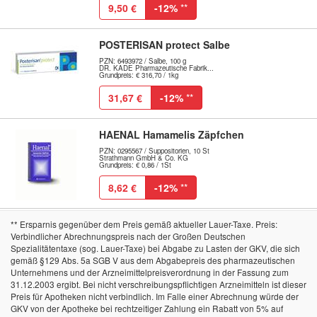
9,50 €
-12%
**
POSTERISAN protect Salbe
PZN: 6493972 / Salbe, 100 g
DR. KADE Pharmazeutische Fabrik...
Grundpreis: € 316,70 / 1kg
31,67 €
-12%
**
HAENAL Hamamelis Zäpfchen
PZN: 0295567 / Suppositorien, 10 St
Strathmann GmbH & Co. KG
Grundpreis: € 0,86 / 1St
8,62 €
-12%
**
** Ersparnis gegenüber dem Preis gemäß aktueller Lauer-Taxe. Preis:
Verbindlicher Abrechnungspreis nach der Großen Deutschen
Spezialitätentaxe (sog. Lauer-Taxe) bei Abgabe zu Lasten der GKV, die sich
gemäß §129 Abs. 5a SGB V aus dem Abgabepreis des pharmazeutischen
Unternehmens und der Arzneimittelpreisverordnung in der Fassung zum
31.12.2003 ergibt. Bei nicht verschreibungspflichtigen Arzneimitteln ist dieser
Preis für Apotheken nicht verbindlich. Im Falle einer Abrechnung würde der
GKV von der Apotheke bei rechtzeitiger Zahlung ein Rabatt von 5% auf