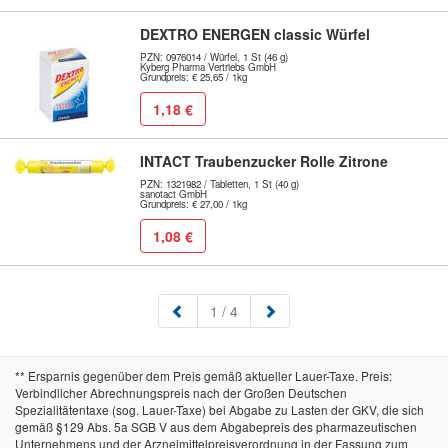
DEXTRO ENERGEN classic Würfel
PZN: 0976014 / Würfel, 1 St (46 g)
Kyberg Pharma Vertriebs GmbH
Grundpreis: € 25,65 / 1kg
1,18 €
INTACT Traubenzucker Rolle Zitrone
PZN: 1321982 / Tabletten, 1 St (40 g)
sanotact GmbH
Grundpreis: € 27,00 / 1kg
1,08 €
(aktuell)
1
/ 4
** Ersparnis gegenüber dem Preis gemäß aktueller Lauer-Taxe. Preis:
Verbindlicher Abrechnungspreis nach der Großen Deutschen
Spezialitätentaxe (sog. Lauer-Taxe) bei Abgabe zu Lasten der GKV, die sich
gemäß §129 Abs. 5a SGB V aus dem Abgabepreis des pharmazeutischen
Unternehmens und der Arzneimittelpreisverordnung in der Fassung zum