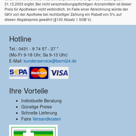
31.12.2003 ergibt. Bei nicht verschreibungspflichtigen Arzneimitteln ist dieser
Preis für Apotheken nicht verbindlich. Im Falle einer Abrechnung würde der
GKV von der Apotheke bei rechtzeitiger Zahlung ein Rabatt von 5% auf
diesen Abgabepreis gewährt (§130 Absatz 1 SGB V).
Hotline
Tel.: 0431 - 9 74 57 - 27 *
(Mo-Fr 9-18 Uhr, Sa 9-13 Uhr)
E-Mail:
kundenservice@berni24.de
Ihre Vorteile
Individuelle Beratung
Günstige Preise
Schnelle Lieferung
Faire
Versandkosten