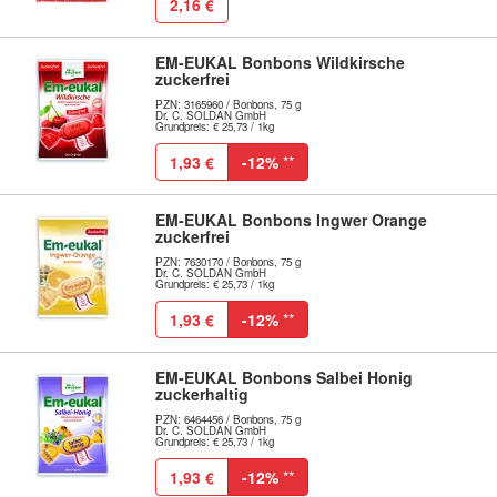
2,16 €
EM-EUKAL Bonbons Wildkirsche
zuckerfrei
PZN: 3165960 / Bonbons, 75 g
Dr. C. SOLDAN GmbH
Grundpreis: € 25,73 / 1kg
1,93 €
-12%
**
EM-EUKAL Bonbons Ingwer Orange
zuckerfrei
PZN: 7630170 / Bonbons, 75 g
Dr. C. SOLDAN GmbH
Grundpreis: € 25,73 / 1kg
1,93 €
-12%
**
EM-EUKAL Bonbons Salbei Honig
zuckerhaltig
PZN: 6464456 / Bonbons, 75 g
Dr. C. SOLDAN GmbH
Grundpreis: € 25,73 / 1kg
1,93 €
-12%
**