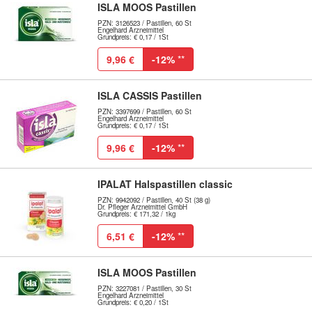
ISLA MOOS Pastillen
PZN: 3126523 / Pastillen, 60 St
Engelhard Arzneimittel
Grundpreis: € 0,17 / 1St
9,96 €
-12%
**
ISLA CASSIS Pastillen
PZN: 3397699 / Pastillen, 60 St
Engelhard Arzneimittel
Grundpreis: € 0,17 / 1St
9,96 €
-12%
**
IPALAT Halspastillen classic
PZN: 9942092 / Pastillen, 40 St (38 g)
Dr. Pfleger Arzneimittel GmbH
Grundpreis: € 171,32 / 1kg
6,51 €
-12%
**
ISLA MOOS Pastillen
PZN: 3227081 / Pastillen, 30 St
Engelhard Arzneimittel
Grundpreis: € 0,20 / 1St