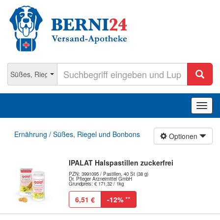
Navig
ein-/
Ernährung / Süßes, Riegel und Bonbons
Optionen
IPALAT Halspastillen zuckerfrei
PZN: 3991095 / Pastillen, 40 St (38 g)
Dr. Pfleger Arzneimittel GmbH
Grundpreis: € 171,32 / 1kg
6,51 €
-12%
**