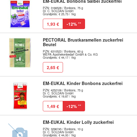
EM-EUKAL Bonbons Salbei zuckerfrei
PZN: 3166528 / Bonbons, 75 g
Dr. C. SOLDAN GmbH
Grundpreis: € 25,73 / 1kg
1,93 €
-12%
**
PECTORAL Brustkaramellen zuckerfrei
Beutel
PZN: 6310523 / Bonbons, 60 g
WEPA Apothekenbedarf GmbH & Co. KG
Grundpreis: € 44,17 / 1kg
2,65 €
EM-EUKAL Kinder Bonbons zuckerfrei
PZN: 4252106 / Bonbons, 75 g
Dr. C. SOLDAN GmbH
Grundpreis: € 19,87 / 1kg
1,49 €
-12%
**
EM-EUKAL Kinder Lolly zuckerfrei
PZN: 3296745 / Bonbons, 10 g
Dr. C. SOLDAN GmbH
Grundpreis: € 44,00 / 1kg