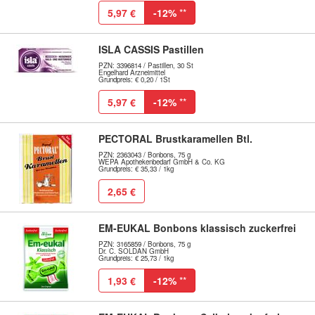
5,97 €
-12%
**
ISLA CASSIS Pastillen
PZN: 3396814 / Pastillen, 30 St
Engelhard Arzneimittel
Grundpreis: € 0,20 / 1St
5,97 €
-12%
**
PECTORAL Brustkaramellen Btl.
PZN: 2363043 / Bonbons, 75 g
WEPA Apothekenbedarf GmbH & Co. KG
Grundpreis: € 35,33 / 1kg
2,65 €
EM-EUKAL Bonbons klassisch zuckerfrei
PZN: 3165859 / Bonbons, 75 g
Dr. C. SOLDAN GmbH
Grundpreis: € 25,73 / 1kg
1,93 €
-12%
**