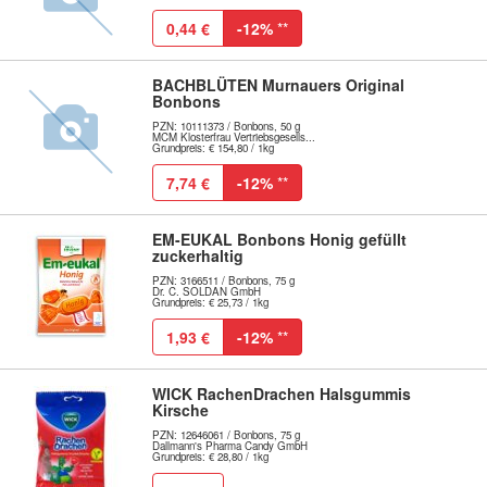
0,44 €
-12%
**
BACHBLÜTEN Murnauers Original
Bonbons
PZN: 10111373 / Bonbons, 50 g
MCM Klosterfrau Vertriebsgesells...
Grundpreis: € 154,80 / 1kg
7,74 €
-12%
**
EM-EUKAL Bonbons Honig gefüllt
zuckerhaltig
PZN: 3166511 / Bonbons, 75 g
Dr. C. SOLDAN GmbH
Grundpreis: € 25,73 / 1kg
1,93 €
-12%
**
WICK RachenDrachen Halsgummis
Kirsche
PZN: 12646061 / Bonbons, 75 g
Dallmann's Pharma Candy GmbH
Grundpreis: € 28,80 / 1kg