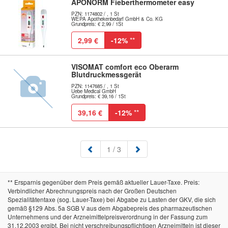
APONORM Fieberthermometer easy
PZN: 1174802 / , 1 St
WEPA Apothekenbedarf GmbH & Co. KG
Grundpreis: € 2,99 / 1St
2,99 €
-12%
**
VISOMAT comfort eco Oberarm
Blutdruckmessgerät
PZN: 1147685 / , 1 St
Uebe Medical GmbH
Grundpreis: € 39,16 / 1St
39,16 €
-12%
**
(aktuell)
1
/ 3
** Ersparnis gegenüber dem Preis gemäß aktueller Lauer-Taxe. Preis:
Verbindlicher Abrechnungspreis nach der Großen Deutschen
Spezialitätentaxe (sog. Lauer-Taxe) bei Abgabe zu Lasten der GKV, die sich
gemäß §129 Abs. 5a SGB V aus dem Abgabepreis des pharmazeutischen
Unternehmens und der Arzneimittelpreisverordnung in der Fassung zum
31.12.2003 ergibt. Bei nicht verschreibungspflichtigen Arzneimitteln ist dieser