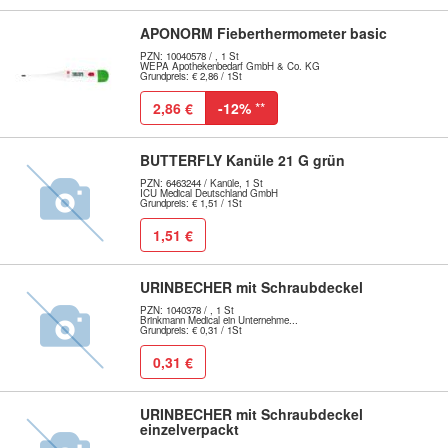
APONORM Fieberthermometer basic
PZN: 10040578 / , 1 St
WEPA Apothekenbedarf GmbH & Co. KG
Grundpreis: € 2,86 / 1St
2,86 €
-12%
**
BUTTERFLY Kanüle 21 G grün
PZN: 6463244 / Kanüle, 1 St
ICU Medical Deutschland GmbH
Grundpreis: € 1,51 / 1St
1,51 €
URINBECHER mit Schraubdeckel
PZN: 1040378 / , 1 St
Brinkmann Medical ein Unternehme...
Grundpreis: € 0,31 / 1St
0,31 €
URINBECHER mit Schraubdeckel
einzelverpackt