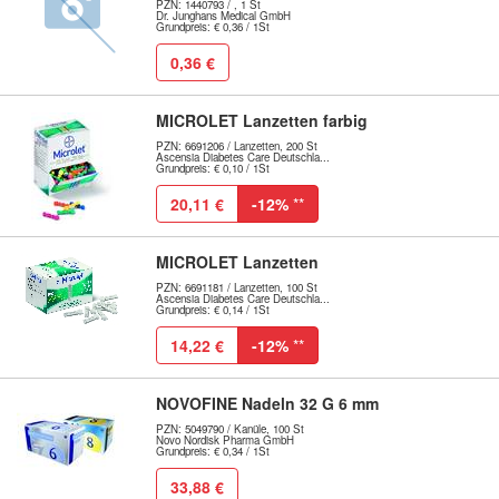
PZN: 1440793 / , 1 St
Dr. Junghans Medical GmbH
Grundpreis: € 0,36 / 1St
0,36 €
MICROLET Lanzetten farbig
PZN: 6691206 / Lanzetten, 200 St
Ascensia Diabetes Care Deutschla...
Grundpreis: € 0,10 / 1St
20,11 €
-12%
**
MICROLET Lanzetten
PZN: 6691181 / Lanzetten, 100 St
Ascensia Diabetes Care Deutschla...
Grundpreis: € 0,14 / 1St
14,22 €
-12%
**
NOVOFINE Nadeln 32 G 6 mm
PZN: 5049790 / Kanüle, 100 St
Novo Nordisk Pharma GmbH
Grundpreis: € 0,34 / 1St
33,88 €