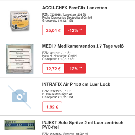
ACCU-CHEK FastClix Lanzetten
PZN: 7234988 / Lanzetten, 204 St
Roche Diagnostics Deutschland GmbH
Grundpreis: € 0,12 / 1St
25,04 €
-12%
**
MEDI 7 Medikamentendos.f.7 Tage weiß
PZN: 3812431 / , 1 St
Hans-H. Hasbargen GmbH
Grundpreis: € 12,72 / 1St
12,72 €
-12%
**
INTRAFIX Air P 150 cm Luer Lock
PZN: 7666297 / , 1 St
B. Braun Melsungen AG
Grundpreis: € 1,82 / 1St
1,82 €
INJEKT Solo Spritze 2 ml Luer zentrisch
PVC-frei
PZN: 2057895 / Spritzen, 100X2 ml