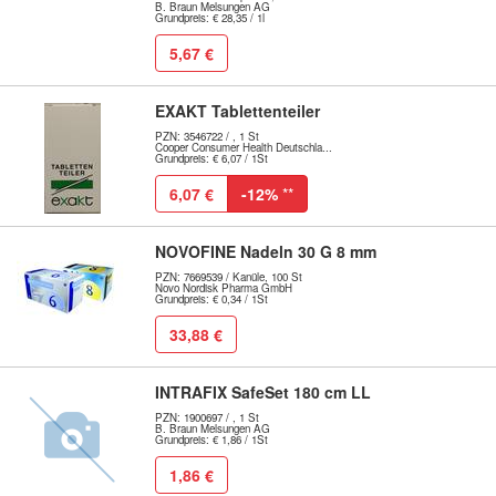
B. Braun Melsungen AG
Grundpreis: € 28,35 / 1l
5,67 €
EXAKT Tablettenteiler
PZN: 3546722 / , 1 St
Cooper Consumer Health Deutschla...
Grundpreis: € 6,07 / 1St
6,07 €
-12%
**
NOVOFINE Nadeln 30 G 8 mm
PZN: 7669539 / Kanüle, 100 St
Novo Nordisk Pharma GmbH
Grundpreis: € 0,34 / 1St
33,88 €
INTRAFIX SafeSet 180 cm LL
PZN: 1900697 / , 1 St
B. Braun Melsungen AG
Grundpreis: € 1,86 / 1St
1,86 €