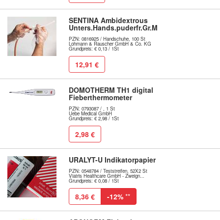
SENTINA Ambidextrous
Unters.Hands.puderfr.Gr.M
PZN: 0816925 / Handschuhe, 100 St
Lohmann & Rauscher GmbH & Co. KG
Grundpreis: € 0,13 / 1St
12,91 €
DOMOTHERM TH1 digital
Fieberthermometer
PZN: 0793087 / , 1 St
Uebe Medical GmbH
Grundpreis: € 2,98 / 1St
2,98 €
URALYT-U Indikatorpapier
PZN: 0548784 / Teststreifen, 52X2 St
Viatris Healthcare GmbH - Zweign...
Grundpreis: € 0,08 / 1St
8,36 €
-12%
**