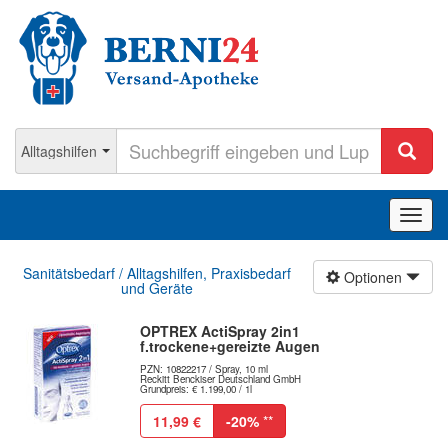
Navig
ein-/
Sanitätsbedarf / Alltagshilfen, Praxisbedarf
Optionen
und Geräte
OPTREX ActiSpray 2in1
f.trockene+gereizte Augen
PZN: 10822217 / Spray, 10 ml
Reckitt Benckiser Deutschland GmbH
Grundpreis: € 1.199,00 / 1l
11,99 €
-20%
**