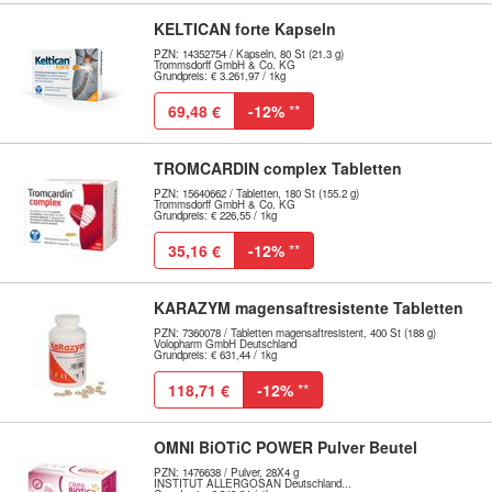
KELTICAN forte Kapseln
PZN: 14352754 / Kapseln, 80 St (21.3 g)
Trommsdorff GmbH & Co. KG
Grundpreis: € 3.261,97 / 1kg
69,48 €
-12%
**
TROMCARDIN complex Tabletten
PZN: 15640662 / Tabletten, 180 St (155.2 g)
Trommsdorff GmbH & Co. KG
Grundpreis: € 226,55 / 1kg
35,16 €
-12%
**
KARAZYM magensaftresistente Tabletten
PZN: 7360078 / Tabletten magensaftresistent, 400 St (188 g)
Volopharm GmbH Deutschland
Grundpreis: € 631,44 / 1kg
118,71 €
-12%
**
OMNI BiOTiC POWER Pulver Beutel
PZN: 1476638 / Pulver, 28X4 g
INSTITUT ALLERGOSAN Deutschland...