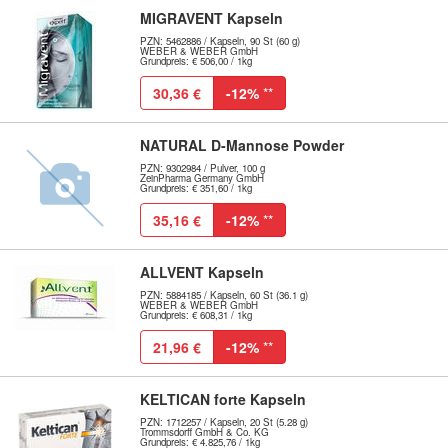
MIGRAVENT Kapseln
PZN: 5462886 / Kapseln, 90 St (60 g)
WEBER & WEBER GmbH
Grundpreis: € 506,00 / 1kg
30,36 €
-12%
**
NATURAL D-Mannose Powder
PZN: 9302984 / Pulver, 100 g
ZeinPharma Germany GmbH
Grundpreis: € 351,60 / 1kg
35,16 €
-12%
**
ALLVENT Kapseln
PZN: 5884185 / Kapseln, 60 St (36.1 g)
WEBER & WEBER GmbH
Grundpreis: € 608,31 / 1kg
21,96 €
-12%
**
KELTICAN forte Kapseln
PZN: 1712257 / Kapseln, 20 St (5.28 g)
Trommsdorff GmbH & Co. KG
Grundpreis: € 4.825,76 / 1kg