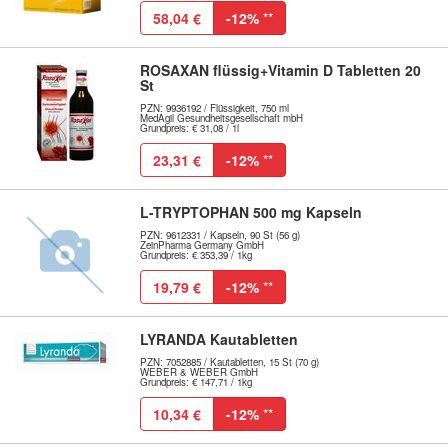
58,04 €
-12%
**
ROSAXAN flüssig+Vitamin D Tabletten 20
St
PZN: 9936192 / Flüssigkeit, 750 ml
MedAgil Gesundheitsgesellschaft mbH
Grundpreis: € 31,08 / 1l
23,31 €
-12%
**
L-TRYPTOPHAN 500 mg Kapseln
PZN: 9612331 / Kapseln, 90 St (56 g)
ZeinPharma Germany GmbH
Grundpreis: € 353,39 / 1kg
19,79 €
-12%
**
LYRANDA Kautabletten
PZN: 7052885 / Kautabletten, 15 St (70 g)
WEBER & WEBER GmbH
Grundpreis: € 147,71 / 1kg
10,34 €
-12%
**