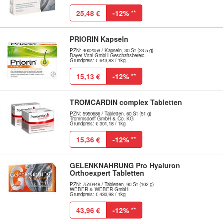
25,48 €
-12%
**
PRIORIN Kapseln
PZN: 4002059 / Kapseln, 30 St (23.5 g)
Bayer Vital GmbH Geschäftsbereic...
Grundpreis: € 643,83 / 1kg
15,13 €
-12%
**
TROMCARDIN complex Tabletten
PZN: 5950686 / Tabletten, 60 St (51 g)
Trommsdorff GmbH & Co. KG
Grundpreis: € 301,18 / 1kg
15,36 €
-12%
**
GELENKNAHRUNG Pro Hyaluron
Orthoexpert Tabletten
PZN: 7510448 / Tabletten, 90 St (102 g)
WEBER & WEBER GmbH
Grundpreis: € 430,98 / 1kg
43,96 €
-12%
**