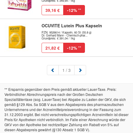
Grundpreis: € 349,64 / 1kg
39,16 €
-12%
**
OCUVITE Lutein Plus Kapseln
PZN: 9526614 / Kapseln, 60 St (55.8 g)
Dr. Gerhard Mann - Chemisch-phar...
Grundpreis: € 391,04 / 1kg
21,82 €
-12%
**
(aktuell)
1
/ 3
** Ersparnis gegenüber dem Preis gemäß aktueller Lauer-Taxe. Preis:
Verbindlicher Abrechnungspreis nach der Großen Deutschen
Spezialitätentaxe (sog. Lauer-Taxe) bei Abgabe zu Lasten der GKV, die sich
gemäß §129 Abs. 5a SGB V aus dem Abgabepreis des pharmazeutischen
Unternehmens und der Arzneimittelpreisverordnung in der Fassung zum
31.12.2003 ergibt. Bei nicht verschreibungspflichtigen Arzneimitteln ist dieser
Preis für Apotheken nicht verbindlich. Im Falle einer Abrechnung würde der
GKV von der Apotheke bei rechtzeitiger Zahlung ein Rabatt von 5% auf
diesen Abgabepreis gewährt (§130 Absatz 1 SGB V).