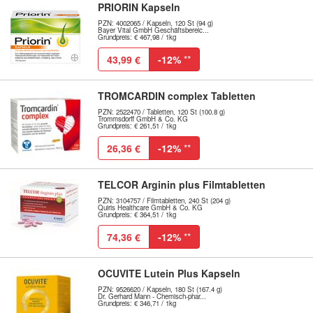
PRIORIN Kapseln
PZN: 4002065 / Kapseln, 120 St (94 g)
Bayer Vital GmbH Geschäftsbereic...
Grundpreis: € 467,98 / 1kg
43,99 €
-12%
**
TROMCARDIN complex Tabletten
PZN: 2522470 / Tabletten, 120 St (100.8 g)
Trommsdorff GmbH & Co. KG
Grundpreis: € 261,51 / 1kg
26,36 €
-12%
**
TELCOR Arginin plus Filmtabletten
PZN: 3104757 / Filmtabletten, 240 St (204 g)
Quiris Healthcare GmbH & Co. KG
Grundpreis: € 364,51 / 1kg
74,36 €
-12%
**
OCUVITE Lutein Plus Kapseln
PZN: 9526620 / Kapseln, 180 St (167.4 g)
Dr. Gerhard Mann - Chemisch-phar...
Grundpreis: € 346,71 / 1kg