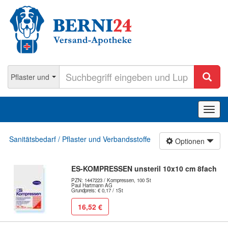
Navig
ein-/
Sanitätsbedarf / Pflaster und Verbandsstoffe
Optionen
ES-KOMPRESSEN unsteril 10x10 cm 8fach
PZN: 1447223 / Kompressen, 100 St
Paul Hartmann AG
Grundpreis: € 0,17 / 1St
16,52 €