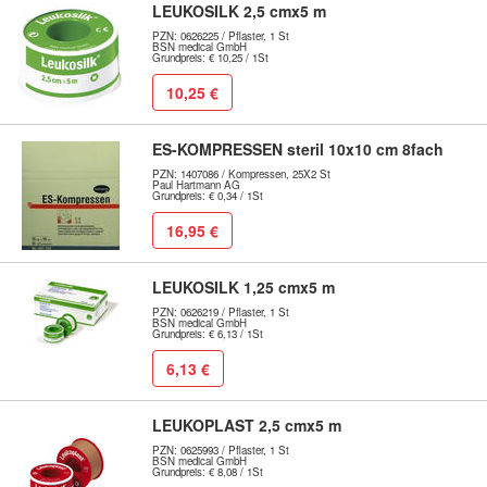
LEUKOSILK 2,5 cmx5 m
PZN: 0626225 / Pflaster, 1 St
BSN medical GmbH
Grundpreis: € 10,25 / 1St
10,25 €
ES-KOMPRESSEN steril 10x10 cm 8fach
PZN: 1407086 / Kompressen, 25X2 St
Paul Hartmann AG
Grundpreis: € 0,34 / 1St
16,95 €
LEUKOSILK 1,25 cmx5 m
PZN: 0626219 / Pflaster, 1 St
BSN medical GmbH
Grundpreis: € 6,13 / 1St
6,13 €
LEUKOPLAST 2,5 cmx5 m
PZN: 0625993 / Pflaster, 1 St
BSN medical GmbH
Grundpreis: € 8,08 / 1St