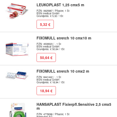
LEUKOPLAST 1,25 cmx5 m
PZN: 0625987 / Pflaster, 1 St
BSN medical GmbH
Grundpreis: € 5,32 / 1St
5,32 €
FIXOMULL stretch 10 cmx10 m
PZN: 4539523 / , 1 St
BSN medical GmbH
Grundpreis: € 50,64 / 1St
50,64 €
FIXOMULL stretch 10 cmx2 m
PZN: 8441442 / , 1 St
BSN medical GmbH
Grundpreis: € 18,94 / 1St
18,94 €
HANSAPLAST Fixierpfl.Sensitive 2,5 cmx5
m
PZN: 4778096 / Pflaster, 1 St
Beiersdorf AG