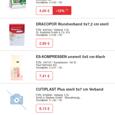
Grundpreis: € 4,00 / 1St
4,00 €
-12%
**
DRACOPOR Wundverband 5x7,2 cm steril
PZN: 2027032 / Verband, 5 St
Dr. Ausbüttel GmbH & Co. KG
Grundpreis: € 0,56 / 1St
2,80 €
ES-KOMPRESSEN unsteril 5x5 cm 8fach
PZN: 1447157 / Kompressen, 100 St
Paul Hartmann AG
Grundpreis: € 0,07 / 1St
7,41 €
CUTIPLAST Plus steril 5x7 cm Verband
PZN: 9732638 / Verband, 5 St
Smith & Nephew GmbH - Woundmanag...
Grundpreis: € 1,63 / 1St
8,13 €