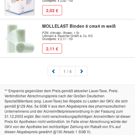
Grundpreis: € 2,02 / 1St
2,02 €
MOLLELAST Binden 6 cmx4 m weiß
PZN: 4781483 / Binden, 1 St
Lohmann & Rauscher GmbH & Co. KG
Grundpreis: € 2,11 / 1St
2,11 €
(aktuell)
1
/ 4
** Ersparnis gegenüber dem Preis gemäß aktueller Lauer-Taxe. Preis:
Verbindlicher Abrechnungspreis nach der Großen Deutschen
Spezialitätentaxe (sog. Lauer-Taxe) bei Abgabe zu Lasten der GKV, die sich
gemäß §129 Abs. 5a SGB V aus dem Abgabepreis des pharmazeutischen
Unternehmens und der Arzneimittelpreisverordnung in der Fassung zum
31.12.2003 ergibt. Bei nicht verschreibungspflichtigen Arzneimitteln ist dieser
Preis für Apotheken nicht verbindlich. Im Falle einer Abrechnung würde der
GKV von der Apotheke bei rechtzeitiger Zahlung ein Rabatt von 5% auf
diesen Abgabepreis gewährt (§130 Absatz 1 SGB V).