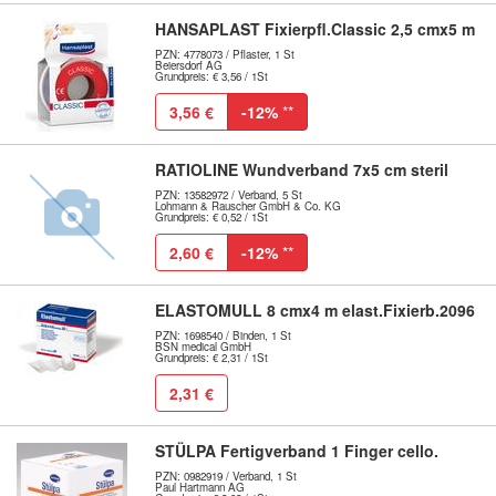
HANSAPLAST Fixierpfl.Classic 2,5 cmx5 m
PZN: 4778073 / Pflaster, 1 St
Beiersdorf AG
Grundpreis: € 3,56 / 1St
3,56 €
-12%
**
RATIOLINE Wundverband 7x5 cm steril
PZN: 13582972 / Verband, 5 St
Lohmann & Rauscher GmbH & Co. KG
Grundpreis: € 0,52 / 1St
2,60 €
-12%
**
ELASTOMULL 8 cmx4 m elast.Fixierb.2096
PZN: 1698540 / Binden, 1 St
BSN medical GmbH
Grundpreis: € 2,31 / 1St
2,31 €
STÜLPA Fertigverband 1 Finger cello.
PZN: 0982919 / Verband, 1 St
Paul Hartmann AG