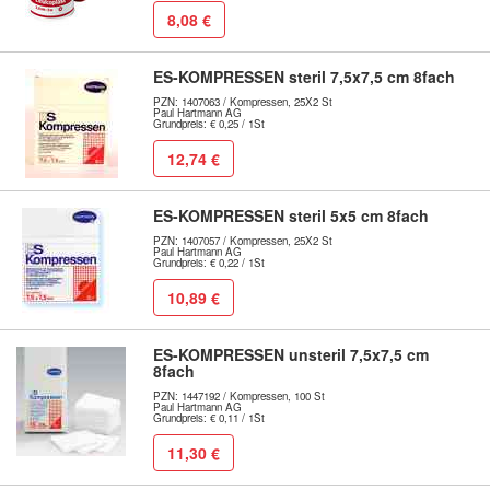
8,08 €
ES-KOMPRESSEN steril 7,5x7,5 cm 8fach
PZN: 1407063 / Kompressen, 25X2 St
Paul Hartmann AG
Grundpreis: € 0,25 / 1St
12,74 €
ES-KOMPRESSEN steril 5x5 cm 8fach
PZN: 1407057 / Kompressen, 25X2 St
Paul Hartmann AG
Grundpreis: € 0,22 / 1St
10,89 €
ES-KOMPRESSEN unsteril 7,5x7,5 cm
8fach
PZN: 1447192 / Kompressen, 100 St
Paul Hartmann AG
Grundpreis: € 0,11 / 1St
11,30 €