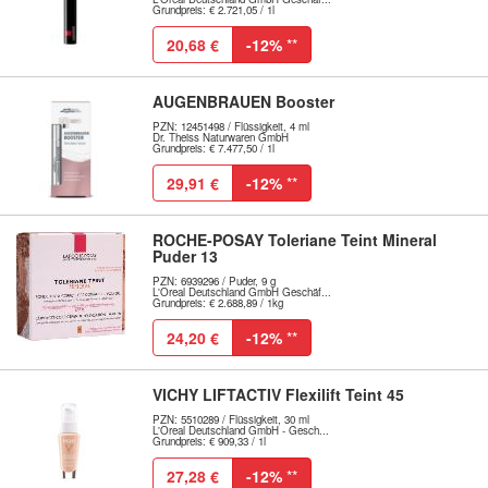
Grundpreis: € 2.721,05 / 1l
20,68 €
-12%
**
AUGENBRAUEN Booster
PZN: 12451498 / Flüssigkeit, 4 ml
Dr. Theiss Naturwaren GmbH
Grundpreis: € 7.477,50 / 1l
29,91 €
-12%
**
ROCHE-POSAY Toleriane Teint Mineral
Puder 13
PZN: 6939296 / Puder, 9 g
L'Oreal Deutschland GmbH Geschäf...
Grundpreis: € 2.688,89 / 1kg
24,20 €
-12%
**
VICHY LIFTACTIV Flexilift Teint 45
PZN: 5510289 / Flüssigkeit, 30 ml
L'Oreal Deutschland GmbH - Gesch...
Grundpreis: € 909,33 / 1l
27,28 €
-12%
**