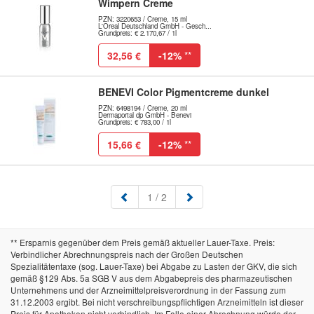
Wimpern Creme
PZN: 3220653 / Creme, 15 ml
L'Oreal Deutschland GmbH - Gesch...
Grundpreis: € 2.170,67 / 1l
32,56 €
-12%
**
BENEVI Color Pigmentcreme dunkel
PZN: 6498194 / Creme, 20 ml
Dermaportal dp GmbH - Benevi
Grundpreis: € 783,00 / 1l
15,66 €
-12%
**
(aktuell)
1
/ 2
** Ersparnis gegenüber dem Preis gemäß aktueller Lauer-Taxe. Preis:
Verbindlicher Abrechnungspreis nach der Großen Deutschen
Spezialitätentaxe (sog. Lauer-Taxe) bei Abgabe zu Lasten der GKV, die sich
gemäß §129 Abs. 5a SGB V aus dem Abgabepreis des pharmazeutischen
Unternehmens und der Arzneimittelpreisverordnung in der Fassung zum
31.12.2003 ergibt. Bei nicht verschreibungspflichtigen Arzneimitteln ist dieser
Preis für Apotheken nicht verbindlich. Im Falle einer Abrechnung würde der