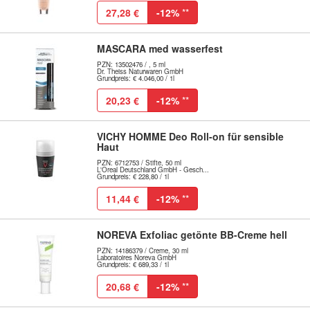
27,28 €
-12%
**
MASCARA med wasserfest
PZN: 13502476 / , 5 ml
Dr. Theiss Naturwaren GmbH
Grundpreis: € 4.046,00 / 1l
20,23 €
-12%
**
VICHY HOMME Deo Roll-on für sensible
Haut
PZN: 6712753 / Stifte, 50 ml
L'Oreal Deutschland GmbH - Gesch...
Grundpreis: € 228,80 / 1l
11,44 €
-12%
**
NOREVA Exfoliac getönte BB-Creme hell
PZN: 14186379 / Creme, 30 ml
Laboratoires Noreva GmbH
Grundpreis: € 689,33 / 1l
20,68 €
-12%
**