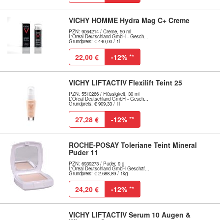
VICHY HOMME Hydra Mag C+ Creme
PZN: 9064214 / Creme, 50 ml
L'Oreal Deutschland GmbH - Gesch...
Grundpreis: € 440,00 / 1l
22,00 €
-12%
**
VICHY LIFTACTIV Flexilift Teint 25
PZN: 5510266 / Flüssigkeit, 30 ml
L'Oreal Deutschland GmbH - Gesch...
Grundpreis: € 909,33 / 1l
27,28 €
-12%
**
ROCHE-POSAY Toleriane Teint Mineral
Puder 11
PZN: 6939273 / Puder, 9 g
L'Oreal Deutschland GmbH Geschäf...
Grundpreis: € 2.688,89 / 1kg
24,20 €
-12%
**
VICHY LIFTACTIV Serum 10 Augen &