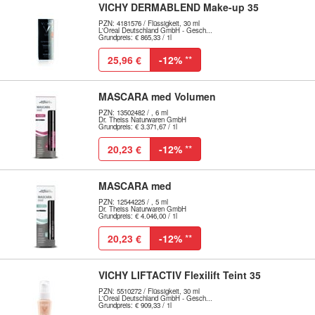
VICHY DERMABLEND Make-up 35
PZN: 4181576 / Flüssigkeit, 30 ml
L'Oreal Deutschland GmbH - Gesch...
Grundpreis: € 865,33 / 1l
25,96 €
-12%
**
MASCARA med Volumen
PZN: 13502482 / , 6 ml
Dr. Theiss Naturwaren GmbH
Grundpreis: € 3.371,67 / 1l
20,23 €
-12%
**
MASCARA med
PZN: 12544225 / , 5 ml
Dr. Theiss Naturwaren GmbH
Grundpreis: € 4.046,00 / 1l
20,23 €
-12%
**
VICHY LIFTACTIV Flexilift Teint 35
PZN: 5510272 / Flüssigkeit, 30 ml
L'Oreal Deutschland GmbH - Gesch...
Grundpreis: € 909,33 / 1l