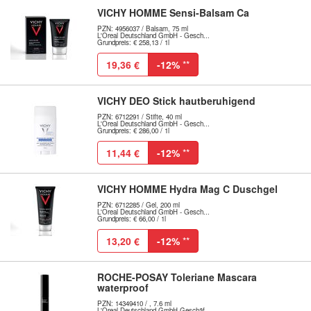
VICHY HOMME Sensi-Balsam Ca
PZN: 4956037 / Balsam, 75 ml
L'Oreal Deutschland GmbH - Gesch...
Grundpreis: € 258,13 / 1l
19,36 €
-12%
**
VICHY DEO Stick hautberuhigend
PZN: 6712291 / Stifte, 40 ml
L'Oreal Deutschland GmbH - Gesch...
Grundpreis: € 286,00 / 1l
11,44 €
-12%
**
VICHY HOMME Hydra Mag C Duschgel
PZN: 6712285 / Gel, 200 ml
L'Oreal Deutschland GmbH - Gesch...
Grundpreis: € 66,00 / 1l
13,20 €
-12%
**
ROCHE-POSAY Toleriane Mascara
waterproof
PZN: 14349410 / , 7.6 ml
L'Oreal Deutschland GmbH Geschäf...