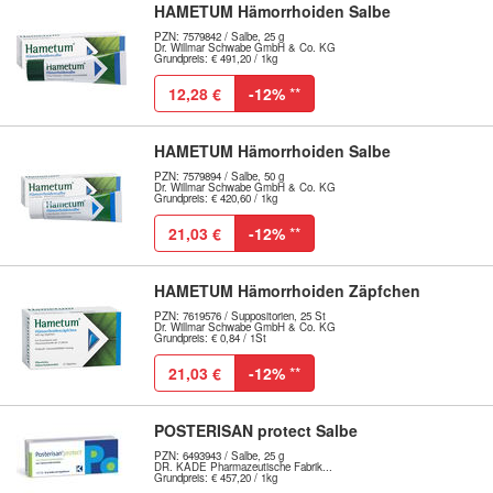
HAMETUM Hämorrhoiden Salbe
PZN: 7579842 / Salbe, 25 g
Dr. Willmar Schwabe GmbH & Co. KG
Grundpreis: € 491,20 / 1kg
12,28 €
-12%
**
HAMETUM Hämorrhoiden Salbe
PZN: 7579894 / Salbe, 50 g
Dr. Willmar Schwabe GmbH & Co. KG
Grundpreis: € 420,60 / 1kg
21,03 €
-12%
**
HAMETUM Hämorrhoiden Zäpfchen
PZN: 7619576 / Suppositorien, 25 St
Dr. Willmar Schwabe GmbH & Co. KG
Grundpreis: € 0,84 / 1St
21,03 €
-12%
**
POSTERISAN protect Salbe
PZN: 6493943 / Salbe, 25 g
DR. KADE Pharmazeutische Fabrik...
Grundpreis: € 457,20 / 1kg