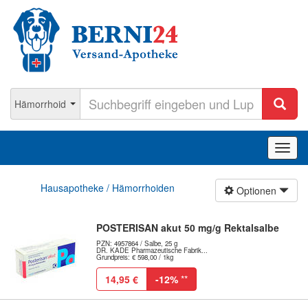
Navig
ein-/
Hausapotheke / Hämorrhoiden
Optionen
POSTERISAN akut 50 mg/g Rektalsalbe
PZN: 4957864 / Salbe, 25 g
DR. KADE Pharmazeutische Fabrik...
Grundpreis: € 598,00 / 1kg
14,95 €
-12%
**