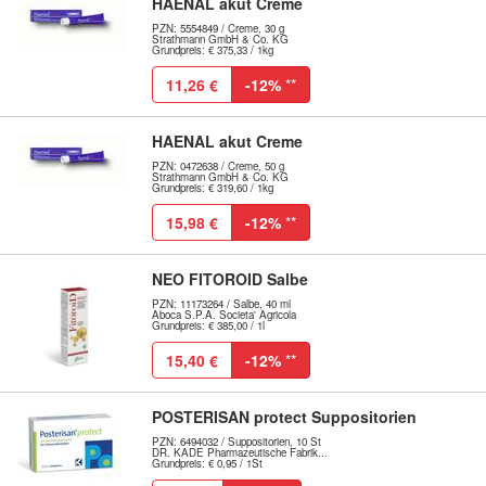
HAENAL akut Creme
PZN: 5554849 / Creme, 30 g
Strathmann GmbH & Co. KG
Grundpreis: € 375,33 / 1kg
11,26 €
-12%
**
HAENAL akut Creme
PZN: 0472638 / Creme, 50 g
Strathmann GmbH & Co. KG
Grundpreis: € 319,60 / 1kg
15,98 €
-12%
**
NEO FITOROID Salbe
PZN: 11173264 / Salbe, 40 ml
Aboca S.P.A. Societa' Agricola
Grundpreis: € 385,00 / 1l
15,40 €
-12%
**
POSTERISAN protect Suppositorien
PZN: 6494032 / Suppositorien, 10 St
DR. KADE Pharmazeutische Fabrik...
Grundpreis: € 0,95 / 1St