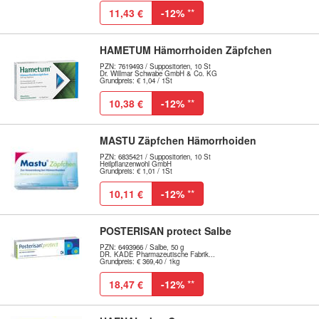
11,43 €
-12%
**
HAMETUM Hämorrhoiden Zäpfchen
PZN: 7619493 / Suppositorien, 10 St
Dr. Willmar Schwabe GmbH & Co. KG
Grundpreis: € 1,04 / 1St
10,38 €
-12%
**
MASTU Zäpfchen Hämorrhoiden
PZN: 6835421 / Suppositorien, 10 St
Heilpflanzenwohl GmbH
Grundpreis: € 1,01 / 1St
10,11 €
-12%
**
POSTERISAN protect Salbe
PZN: 6493966 / Salbe, 50 g
DR. KADE Pharmazeutische Fabrik...
Grundpreis: € 369,40 / 1kg
18,47 €
-12%
**