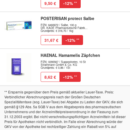
9,50 €
-12%
**
POSTERISAN protect Salbe
PZN: 6493972 / Salbe, 100 g
DR. KADE Pharmazeutische Fabrik...
Grundpreis: € 316,70 / 1kg
31,67 €
-12%
**
HAENAL Hamamelis Zäpfchen
PZN: 0295567 / Suppositorien, 10 St
Strathmann GmbH & Co. KG
Grundpreis: € 0,86 / 1St
8,62 €
-12%
**
** Ersparnis gegenüber dem Preis gemäß aktueller Lauer-Taxe. Preis:
Verbindlicher Abrechnungspreis nach der Großen Deutschen
Spezialitätentaxe (sog. Lauer-Taxe) bei Abgabe zu Lasten der GKV, die sich
gemäß §129 Abs. 5a SGB V aus dem Abgabepreis des pharmazeutischen
Unternehmens und der Arzneimittelpreisverordnung in der Fassung zum
31.12.2003 ergibt. Bei nicht verschreibungspflichtigen Arzneimitteln ist dieser
Preis für Apotheken nicht verbindlich. Im Falle einer Abrechnung würde der
GKV von der Apotheke bei rechtzeitiger Zahlung ein Rabatt von 5% auf