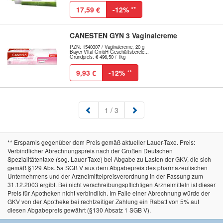
17,59 €
-12%
**
CANESTEN GYN 3 Vaginalcreme
PZN: 1540307 / Vaginalcreme, 20 g
Bayer Vital GmbH Geschäftsbereic...
Grundpreis: € 496,50 / 1kg
9,93 €
-12%
**
(aktuell)
1
/ 3
** Ersparnis gegenüber dem Preis gemäß aktueller Lauer-Taxe. Preis:
Verbindlicher Abrechnungspreis nach der Großen Deutschen
Spezialitätentaxe (sog. Lauer-Taxe) bei Abgabe zu Lasten der GKV, die sich
gemäß §129 Abs. 5a SGB V aus dem Abgabepreis des pharmazeutischen
Unternehmens und der Arzneimittelpreisverordnung in der Fassung zum
31.12.2003 ergibt. Bei nicht verschreibungspflichtigen Arzneimitteln ist dieser
Preis für Apotheken nicht verbindlich. Im Falle einer Abrechnung würde der
GKV von der Apotheke bei rechtzeitiger Zahlung ein Rabatt von 5% auf
diesen Abgabepreis gewährt (§130 Absatz 1 SGB V).