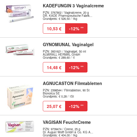
KADEFUNGIN 3 Vaginalcreme
PZN: 3767802 / Vaginalcreme, 20 g
DR. KADE Pharmazeutische Fabrik...
Grundpreis: € 526,50 / 1kg
10,53 €
-12%
**
GYNOMUNAL Vaginalgel
PZN: 3931621 / Vaginalgel, 50 ml
ALMIRALL HERMAL GmbH
Grundpreis: € 289,60 / 1l
14,48 €
-12%
**
AGNUCASTON Filmtabletten
PZN: 2398544 / Filmtabletten, 90 St
Bionorica SE
Grundpreis: € 0,28 / 1St
25,07 €
-12%
**
VAGISAN FeuchtCreme
PZN: 9739474 / Creme, 25 g
Dr. August Wolff GmbH & Co. KG A...
Grundpreis: € 404,00 / 1kg