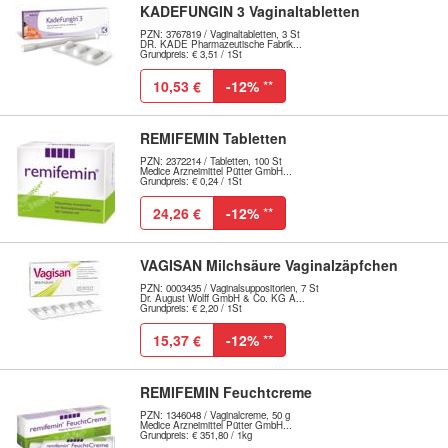
KADEFUNGIN 3 Vaginaltabletten
PZN: 3767819 / Vaginaltabletten, 3 St
DR. KADE Pharmazeutische Fabrik...
Grundpreis: € 3,51 / 1St
10,53 €
-12%
**
REMIFEMIN Tabletten
PZN: 2372214 / Tabletten, 100 St
Medice Arzneimittel Pütter GmbH...
Grundpreis: € 0,24 / 1St
24,26 €
-12%
**
VAGISAN Milchsäure Vaginalzäpfchen
PZN: 0003435 / Vaginalsuppositorien, 7 St
Dr. August Wolff GmbH & Co. KG A...
Grundpreis: € 2,20 / 1St
15,37 €
-12%
**
REMIFEMIN Feuchtcreme
PZN: 1346048 / Vaginalcreme, 50 g
Medice Arzneimittel Pütter GmbH...
Grundpreis: € 351,80 / 1kg