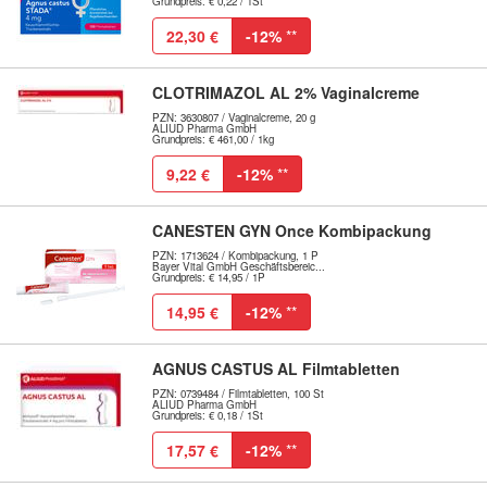
Grundpreis: € 0,22 / 1St
22,30 €
-12%
**
CLOTRIMAZOL AL 2% Vaginalcreme
PZN: 3630807 / Vaginalcreme, 20 g
ALIUD Pharma GmbH
Grundpreis: € 461,00 / 1kg
9,22 €
-12%
**
CANESTEN GYN Once Kombipackung
PZN: 1713624 / Kombipackung, 1 P
Bayer Vital GmbH Geschäftsbereic...
Grundpreis: € 14,95 / 1P
14,95 €
-12%
**
AGNUS CASTUS AL Filmtabletten
PZN: 0739484 / Filmtabletten, 100 St
ALIUD Pharma GmbH
Grundpreis: € 0,18 / 1St
17,57 €
-12%
**