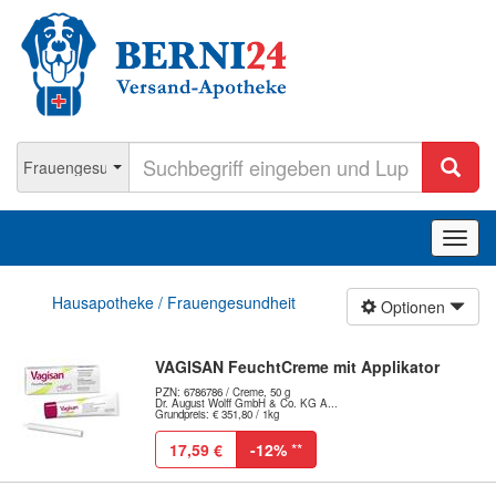
Navig
ein-/
Hausapotheke / Frauengesundheit
Optionen
VAGISAN FeuchtCreme mit Applikator
PZN: 6786786 / Creme, 50 g
Dr. August Wolff GmbH & Co. KG A...
Grundpreis: € 351,80 / 1kg
17,59 €
-12%
**