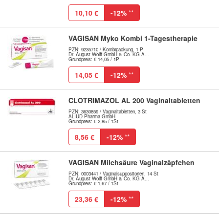
10,10 €
-12%
**
VAGISAN Myko Kombi 1-Tagestherapie
PZN: 9235710 / Kombipackung, 1 P
Dr. August Wolff GmbH & Co. KG A...
Grundpreis: € 14,05 / 1P
14,05 €
-12%
**
CLOTRIMAZOL AL 200 Vaginaltabletten
PZN: 3630859 / Vaginaltabletten, 3 St
ALIUD Pharma GmbH
Grundpreis: € 2,85 / 1St
8,56 €
-12%
**
VAGISAN Milchsäure Vaginalzäpfchen
PZN: 0003441 / Vaginalsuppositorien, 14 St
Dr. August Wolff GmbH & Co. KG A...
Grundpreis: € 1,67 / 1St
23,36 €
-12%
**