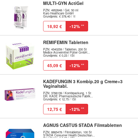
MULTI-GYN ActiGel
PZN: 4952648 / Gel, 50 ml
Karo Healthcare GmbH
Grundpreis: € 378,40 / 1l
18,92 €
-12%
**
REMIFEMIN Tabletten
PZN: 4540259 / Tabletten, 200 St
Medice Arzneimittel Pütter GmbH...
Grundpreis: € 0,23 / 1St
45,09 €
-12%
**
KADEFUNGIN 3 Kombip.20 g Creme+3
Vaginaltabl.
PZN: 3766139 / Kombipackung, 1 St
DR. KADE Pharmazeutische Fabrik...
Grundpreis: € 12,75 / 1St
12,75 €
-12%
**
AGNUS CASTUS STADA Filmtabletten
PZN: 8865478 / Filmtabletten, 100 St
STADA Consumer Health Deutschlan...