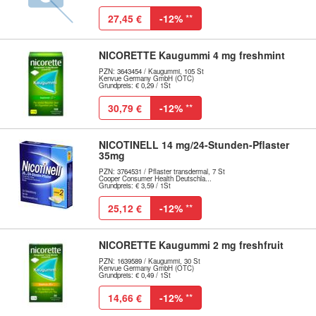
27,45 €
-12%
**
NICORETTE Kaugummi 4 mg freshmint
PZN: 3643454 / Kaugummi, 105 St
Kenvue Germany GmbH (OTC)
Grundpreis: € 0,29 / 1St
30,79 €
-12%
**
NICOTINELL 14 mg/24-Stunden-Pflaster
35mg
PZN: 3764531 / Pflaster transdermal, 7 St
Cooper Consumer Health Deutschla...
Grundpreis: € 3,59 / 1St
25,12 €
-12%
**
NICORETTE Kaugummi 2 mg freshfruit
PZN: 1639589 / Kaugummi, 30 St
Kenvue Germany GmbH (OTC)
Grundpreis: € 0,49 / 1St
14,66 €
-12%
**