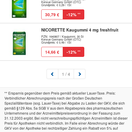
Kenvue Germany GmbH (OTC)
Grundpreis: € 0,29 / 1St
30,79 €
-12%
**
NICORETTE Kaugummi 4 mg freshfruit
PZN: 1640807 / Kaugummi, 30 St
Kenvue Germany GmbH (OTC)
Grundpreis: € 0,49 / 1St
14,66 €
-12%
**
(aktuell)
1
/ 4
** Ersparnis gegenüber dem Preis gemäß aktueller Lauer-Taxe. Preis:
Verbindlicher Abrechnungspreis nach der Großen Deutschen
Spezialitätentaxe (sog. Lauer-Taxe) bei Abgabe zu Lasten der GKV, die sich
gemäß §129 Abs. 5a SGB V aus dem Abgabepreis des pharmazeutischen
Unternehmens und der Arzneimittelpreisverordnung in der Fassung zum
31.12.2003 ergibt. Bei nicht verschreibungspflichtigen Arzneimitteln ist dieser
Preis für Apotheken nicht verbindlich. Im Falle einer Abrechnung würde der
GKV von der Apotheke bei rechtzeitiger Zahlung ein Rabatt von 5% auf