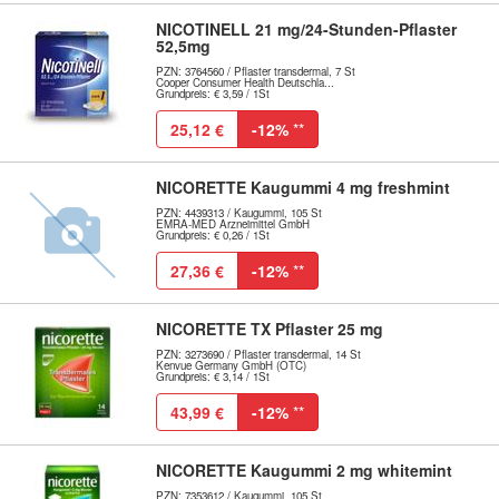
NICOTINELL 21 mg/24-Stunden-Pflaster
52,5mg
PZN: 3764560 / Pflaster transdermal, 7 St
Cooper Consumer Health Deutschla...
Grundpreis: € 3,59 / 1St
25,12 €
-12%
**
NICORETTE Kaugummi 4 mg freshmint
PZN: 4439313 / Kaugummi, 105 St
EMRA-MED Arzneimittel GmbH
Grundpreis: € 0,26 / 1St
27,36 €
-12%
**
NICORETTE TX Pflaster 25 mg
PZN: 3273690 / Pflaster transdermal, 14 St
Kenvue Germany GmbH (OTC)
Grundpreis: € 3,14 / 1St
43,99 €
-12%
**
NICORETTE Kaugummi 2 mg whitemint
PZN: 7353612 / Kaugummi, 105 St