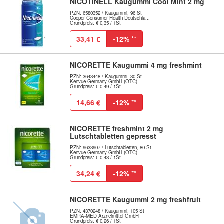
NICOTINELL Kaugummi Cool Mint 2 mg
PZN: 6580352 / Kaugummi, 96 St
Cooper Consumer Health Deutschla...
Grundpreis: € 0,35 / 1St
33,41 €
-12%
**
NICORETTE Kaugummi 4 mg freshmint
PZN: 3643448 / Kaugummi, 30 St
Kenvue Germany GmbH (OTC)
Grundpreis: € 0,49 / 1St
14,66 €
-12%
**
NICORETTE freshmint 2 mg
Lutschtabletten gepresst
PZN: 9633907 / Lutschtabletten, 80 St
Kenvue Germany GmbH (OTC)
Grundpreis: € 0,43 / 1St
34,24 €
-12%
**
NICORETTE Kaugummi 2 mg freshfruit
PZN: 4370248 / Kaugummi, 105 St
EMRA-MED Arzneimittel GmbH
Grundpreis: € 0,26 / 1St