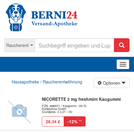
Navig
ein-/
Hausapotheke / Raucherentwöhnung
Optionen
NICORETTE 2 mg freshmint Kaugummi
PZN: 6680071 / Kaugummi, 105 St
Kohlpharma GmbH
Grundpreis: € 0,27 / 1St
28,34 €
-12%
**