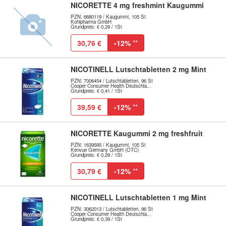
NICORETTE 4 mg freshmint Kaugummi
PZN: 6680119 / Kaugummi, 105 St
Kohlpharma GmbH
Grundpreis: € 0,29 / 1St
30,76 €
-12%
**
NICOTINELL Lutschtabletten 2 mg Mint
PZN: 7006454 / Lutschtabletten, 96 St
Cooper Consumer Health Deutschla...
Grundpreis: € 0,41 / 1St
39,59 €
-12%
**
NICORETTE Kaugummi 2 mg freshfruit
PZN: 1639595 / Kaugummi, 105 St
Kenvue Germany GmbH (OTC)
Grundpreis: € 0,29 / 1St
30,79 €
-12%
**
NICOTINELL Lutschtabletten 1 mg Mint
PZN: 3062013 / Lutschtabletten, 96 St
Cooper Consumer Health Deutschla...
Grundpreis: € 0,39 / 1St