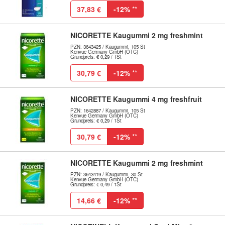
37,83 €
-12%
**
NICORETTE Kaugummi 2 mg freshmint
PZN: 3643425 / Kaugummi, 105 St
Kenvue Germany GmbH (OTC)
Grundpreis: € 0,29 / 1St
30,79 €
-12%
**
NICORETTE Kaugummi 4 mg freshfruit
PZN: 1642887 / Kaugummi, 105 St
Kenvue Germany GmbH (OTC)
Grundpreis: € 0,29 / 1St
30,79 €
-12%
**
NICORETTE Kaugummi 2 mg freshmint
PZN: 3643419 / Kaugummi, 30 St
Kenvue Germany GmbH (OTC)
Grundpreis: € 0,49 / 1St
14,66 €
-12%
**