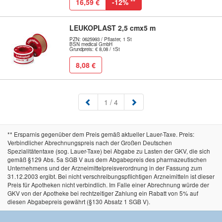
16,59 €
-12%
**
LEUKOPLAST 2,5 cmx5 m
PZN: 0625993 / Pflaster, 1 St
BSN medical GmbH
Grundpreis: € 8,08 / 1St
8,08 €
(aktuell)
1
/ 4
** Ersparnis gegenüber dem Preis gemäß aktueller Lauer-Taxe. Preis:
Verbindlicher Abrechnungspreis nach der Großen Deutschen
Spezialitätentaxe (sog. Lauer-Taxe) bei Abgabe zu Lasten der GKV, die sich
gemäß §129 Abs. 5a SGB V aus dem Abgabepreis des pharmazeutischen
Unternehmens und der Arzneimittelpreisverordnung in der Fassung zum
31.12.2003 ergibt. Bei nicht verschreibungspflichtigen Arzneimitteln ist dieser
Preis für Apotheken nicht verbindlich. Im Falle einer Abrechnung würde der
GKV von der Apotheke bei rechtzeitiger Zahlung ein Rabatt von 5% auf
diesen Abgabepreis gewährt (§130 Absatz 1 SGB V).