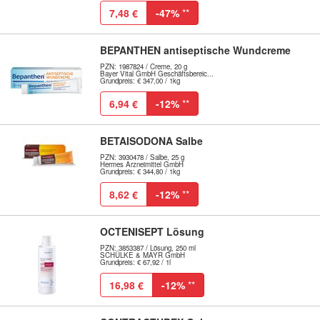
7,48 €
-47%
**
BEPANTHEN antiseptische Wundcreme
PZN: 1987824 / Creme, 20 g
Bayer Vital GmbH Geschäftsbereic...
Grundpreis: € 347,00 / 1kg
6,94 €
-12%
**
BETAISODONA Salbe
PZN: 3930478 / Salbe, 25 g
Hermes Arzneimittel GmbH
Grundpreis: € 344,80 / 1kg
8,62 €
-12%
**
OCTENISEPT Lösung
PZN: 3853387 / Lösung, 250 ml
SCHÜLKE & MAYR GmbH
Grundpreis: € 67,92 / 1l
16,98 €
-12%
**