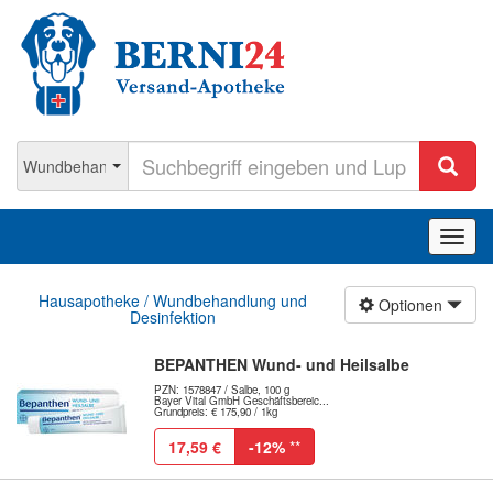
Navig
ein-/
Hausapotheke / Wundbehandlung und
Optionen
Desinfektion
BEPANTHEN Wund- und Heilsalbe
PZN: 1578847 / Salbe, 100 g
Bayer Vital GmbH Geschäftsbereic...
Grundpreis: € 175,90 / 1kg
17,59 €
-12%
**