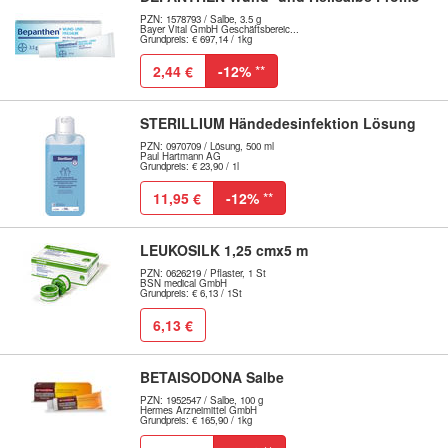
PZN: 1578793 / Salbe, 3.5 g
Bayer Vital GmbH Geschäftsbereic...
Grundpreis: € 697,14 / 1kg
2,44 €
-12%
**
STERILLIUM Händedesinfektion Lösung
PZN: 0970709 / Lösung, 500 ml
Paul Hartmann AG
Grundpreis: € 23,90 / 1l
11,95 €
-12%
**
LEUKOSILK 1,25 cmx5 m
PZN: 0626219 / Pflaster, 1 St
BSN medical GmbH
Grundpreis: € 6,13 / 1St
6,13 €
BETAISODONA Salbe
PZN: 1952547 / Salbe, 100 g
Hermes Arzneimittel GmbH
Grundpreis: € 165,90 / 1kg