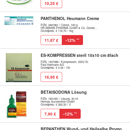
10,25 €
PANTHENOL Heumann Creme
PZN: 3491961 / Creme, 100 g
HEUMANN PHARMA GmbH & Co. Generi...
Grundpreis: € 118,70 / 1kg
11,87 €
-12%
**
ES-KOMPRESSEN steril 10x10 cm 8fach
PZN: 1407086 / Kompressen, 25X2 St
Paul Hartmann AG
Grundpreis: € 0,34 / 1St
16,95 €
BETAISODONA Lösung
PZN: 1931491 / Lösung, 30 ml
Hermes Arzneimittel GmbH
Grundpreis: € 263,33 / 1l
7,90 €
-12%
**
BEPANTHEN Wund- und Heilsalbe Promo