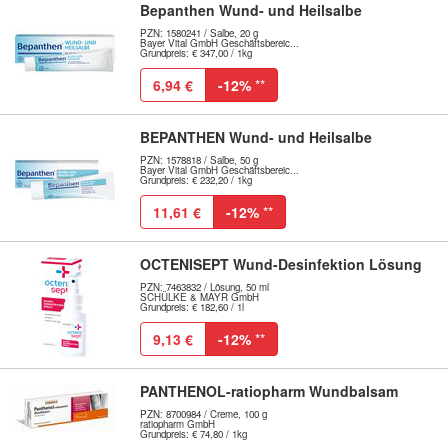
Bepanthen Wund- und Heilsalbe
PZN: 1580241 / Salbe, 20 g
Bayer Vital GmbH Geschäftsbereic...
Grundpreis: € 347,00 / 1kg
6,94 €
-12%
**
BEPANTHEN Wund- und Heilsalbe
PZN: 1578818 / Salbe, 50 g
Bayer Vital GmbH Geschäftsbereic...
Grundpreis: € 232,20 / 1kg
11,61 €
-12%
**
OCTENISEPT Wund-Desinfektion Lösung
PZN: 7463832 / Lösung, 50 ml
SCHÜLKE & MAYR GmbH
Grundpreis: € 182,60 / 1l
9,13 €
-12%
**
PANTHENOL-ratiopharm Wundbalsam
PZN: 8700984 / Creme, 100 g
ratiopharm GmbH
Grundpreis: € 74,80 / 1kg