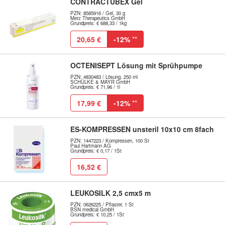
CONTRACTUBEX Gel
PZN: 8585916 / Gel, 30 g
Merz Therapeutics GmbH
Grundpreis: € 688,33 / 1kg
20,65 €
-12%
**
OCTENISEPT Lösung mit Sprühpumpe
PZN: 4830483 / Lösung, 250 ml
SCHÜLKE & MAYR GmbH
Grundpreis: € 71,96 / 1l
17,99 €
-12%
**
ES-KOMPRESSEN unsteril 10x10 cm 8fach
PZN: 1447223 / Kompressen, 100 St
Paul Hartmann AG
Grundpreis: € 0,17 / 1St
16,52 €
LEUKOSILK 2,5 cmx5 m
PZN: 0626225 / Pflaster, 1 St
BSN medical GmbH
Grundpreis: € 10,25 / 1St