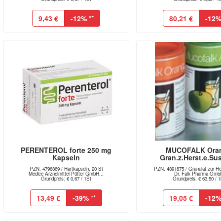
9,43 €
-12%
**
80,21 €
-12
PERENTEROL forte 250 mg
MUCOFALK Ora
Kapseln
Gran.z.Herst.e.Sus
PZN: 4796869 / Hartkapseln, 20 St
PZN: 4891875 / Granulat zur Her
Medice Arzneimittel Pütter GmbH...
Dr. Falk Pharma Gm
Grundpreis: € 0,67 / 1St
Grundpreis: € 63,50 / 
13,49 €
-39%
**
19,05 €
-12