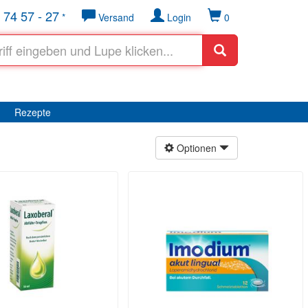
 74 57 - 27
*
Versand
Login
0
Rezepte
Optionen