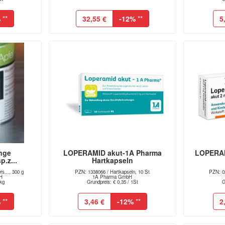
%
**
32,55 €
-12%
**
5
nge
LOPERAMID akut-1A Pharma
LOPERAM
p.z...
Hartkapseln
s..., 300 g
PZN: 1338066 / Hartkapseln, 10 St
PZN: 02
bH
1A Pharma GmbH
1kg
Grundpreis: € 0,35 / 1St
G
%
**
3,46 €
-12%
**
2