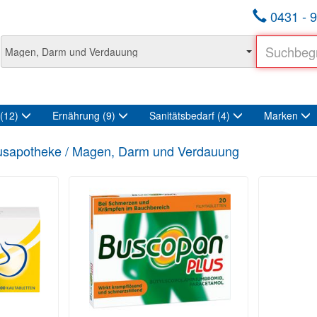
0431 - 9
(12)
Ernährung
(9)
Sanitätsbedarf
(4)
Marken
sapotheke / Magen, Darm und Verdauung