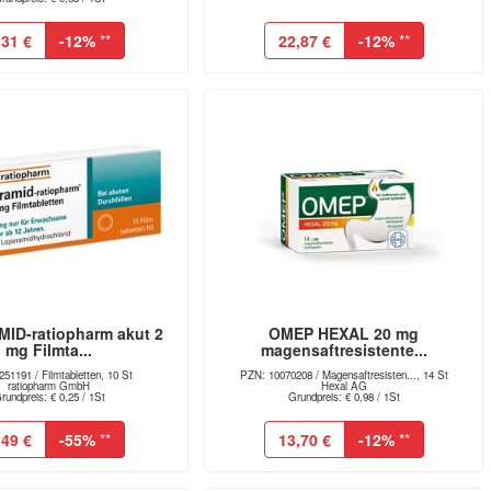
,31 €
-12%
**
22,87 €
-12%
**
ID-ratiopharm akut 2
OMEP HEXAL 20 mg
mg Filmta...
magensaftresistente...
51191 / Filmtabletten, 10 St
PZN: 10070208 / Magensaftresisten..., 14 St
ratiopharm GmbH
Hexal AG
rundpreis: € 0,25 / 1St
Grundpreis: € 0,98 / 1St
,49 €
-55%
**
13,70 €
-12%
**