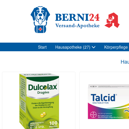
Start
Hausapotheke
(27)
Körperpflege
Hau