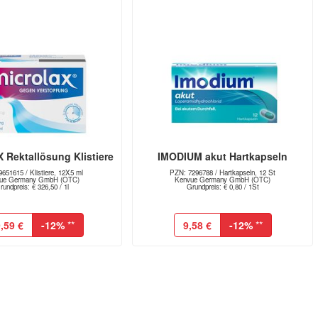
Rektallösung Klistiere
IMODIUM akut Hartkapseln
651615 / Klistiere, 12X5 ml
PZN: 7296788 / Hartkapseln, 12 St
ue Germany GmbH (OTC)
Kenvue Germany GmbH (OTC)
rundpreis: € 326,50 / 1l
Grundpreis: € 0,80 / 1St
,59 €
-12%
**
9,58 €
-12%
**