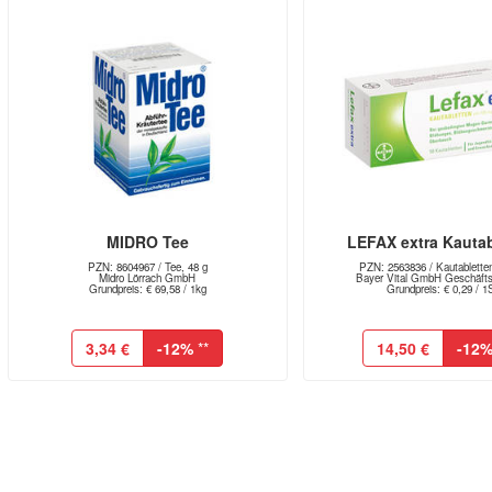
MIDRO Tee
LEFAX extra Kautab
PZN: 8604967 / Tee, 48 g
PZN: 2563836 / Kautabletten
Midro Lörrach GmbH
Bayer Vital GmbH Geschäftsb
Grundpreis: € 69,58 / 1kg
Grundpreis: € 0,29 / 1
3,34 €
-12%
**
14,50 €
-12