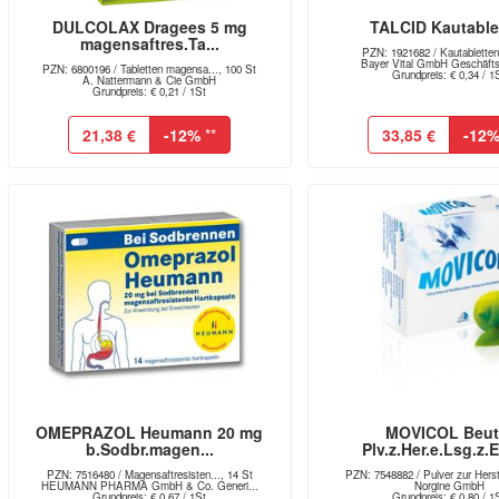
DULCOLAX Dragees 5 mg
TALCID Kautable
magensaftres.Ta...
PZN: 1921682 / Kautabletten
Bayer Vital GmbH Geschäftsb
PZN: 6800196 / Tabletten magensa..., 100 St
Grundpreis: € 0,34 / 1
A. Nattermann & Cie GmbH
Grundpreis: € 0,21 / 1St
21,38 €
-12%
**
33,85 €
-12
OMEPRAZOL Heumann 20 mg
MOVICOL Beut
b.Sodbr.magen...
Plv.z.Her.e.Lsg.z.E
PZN: 7516480 / Magensaftresisten..., 14 St
PZN: 7548882 / Pulver zur Herst
HEUMANN PHARMA GmbH & Co. Generi...
Norgine GmbH
Grundpreis: € 0,67 / 1St
Grundpreis: € 0,80 / 1