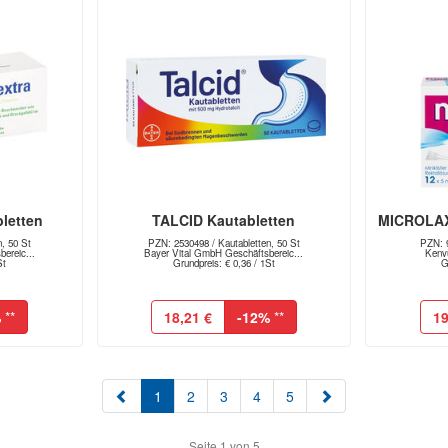
letten
TALCID Kautabletten
MICROLAX 
, 50 St
PZN: 2530498 / Kautabletten, 50 St
PZN: 9
ereic...
Bayer Vital GmbH Geschäftsbereic...
Kenv
St
Grundpreis: € 0,36 / 1St
G
%
**
18,21 €
-12%
**
19
(aktuell)
1
2
3
4
5
Seite 1 von 5