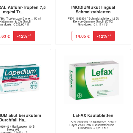
L Abführ-Tropfen 7,5
IMODIUM akut lingual
mg/ml Tr...
Schmelztabletten
86 / Tropfen zum Einne..., 50 ml
PZN: 1689854 / Schmelztabletten, 12 St
Nattermann & Cie GmbH
Kenvue Germany GmbH (OTC)
rundpreis: € 532,60 / 1l
Grundpreis: € 1,17 / 1St
,63 €
-12%
**
14,05 €
-12%
**
UM akut bei akutem
LEFAX Kautabletten
Durchfall Ha...
PZN: 0622109 / Kautabletten, 100 St
Bayer Vital GmbH Geschäftsbereic...
939446 / Hartkapseln, 10 St
Grundpreis: € 0,23 / 1St
Hexal AG
rundpreis: € 0,53 / 1St