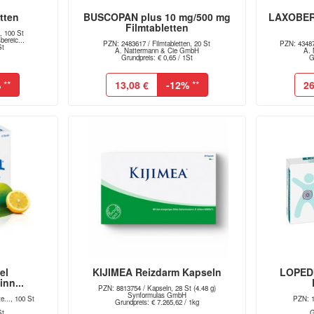
tten
BUSCOPAN plus 10 mg/500 mg
LAXOBERA
Filmtabletten
, 100 St
ereic...
PZN: 2483617 / Filmtabletten, 20 St
PZN: 43487
St
A. Nattermann & Cie GmbH
A. 
Grundpreis: € 0,65 / 1St
G
%
**
13,08 €
-12%
**
26
el
KIJIMEA Reizdarm Kapseln
LOPEDI
inn...
PZN: 8813754 / Kapseln, 28 St (4.48 g)
Synformulas GmbH
e..., 100 St
PZN: 1
Grundpreis: € 7.265,62 / 1kg
St
G