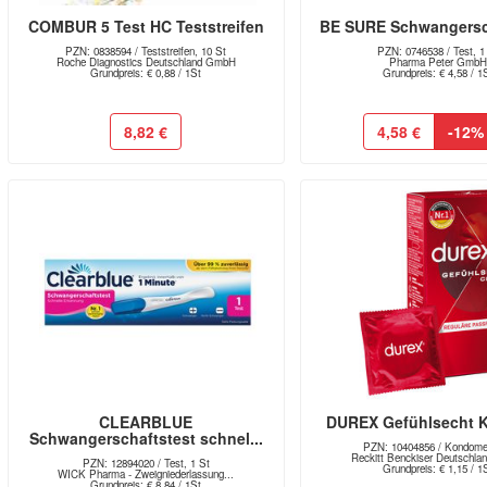
COMBUR 5 Test HC Teststreifen
BE SURE Schwangersc
PZN: 0838594 / Teststreifen, 10 St
PZN: 0746538 / Test, 1
Roche Diagnostics Deutschland GmbH
Pharma Peter Gmb
Grundpreis: € 0,88 / 1St
Grundpreis: € 4,58 / 1
8,82 €
4,58 €
-12%
CLEARBLUE
DUREX Gefühlsecht
Schwangerschaftstest schnel...
PZN: 10404856 / Kondome
Reckitt Benckiser Deutschl
PZN: 12894020 / Test, 1 St
Grundpreis: € 1,15 / 1
WICK Pharma - Zweigniederlassung...
Grundpreis: € 8,84 / 1St