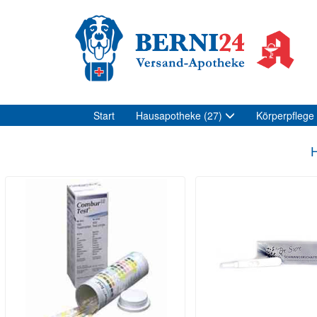
Start
Hausapotheke
(27)
Körperpflege
H