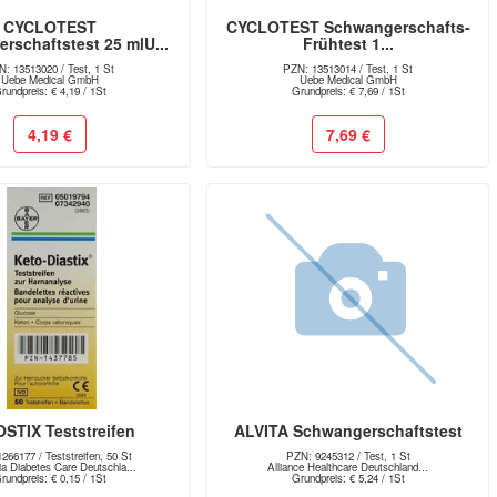
CYCLOTEST
CYCLOTEST Schwangerschafts-
rschaftstest 25 mlU...
Frühtest 1...
: 13513020 / Test, 1 St
PZN: 13513014 / Test, 1 St
Uebe Medical GmbH
Uebe Medical GmbH
rundpreis: € 4,19 / 1St
Grundpreis: € 7,69 / 1St
4,19 €
7,69 €
STIX Teststreifen
ALVITA Schwangerschaftstest
266177 / Teststreifen, 50 St
PZN: 9245312 / Test, 1 St
a Diabetes Care Deutschla...
Alliance Healthcare Deutschland...
rundpreis: € 0,15 / 1St
Grundpreis: € 5,24 / 1St