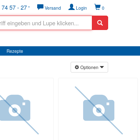
 74 57 - 27
*
Versand
Login
0
Rezepte
Optionen