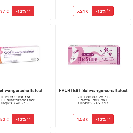
,37 €
-12%
**
5,24 €
-12%
**
chwangerschaftstest
FRÜHTEST Schwangerschaftstest
N: 1328317 / Test, 1 St
PZN: 10043884 / Test, 1 St
E Pharmazeutische Fabrik...
Pharma Peter GmbH
rundpreis: € 4,83 / 1St
Grundpreis: € 4,58 / 1St
,83 €
-12%
**
4,58 €
-12%
**