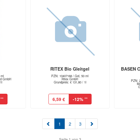
RITEX Bio Gleitgel
BASEN CI
 ml
PZN: 10407168 / Gel, 50 ml
and GmbH
Ritex GmbH
PZN: 2
1l
Grundpreis: € 131,80 / 1l
M
G
**
6,59 €
-12%
**
(aktuell)
1
2
3
Seite 1 von 3