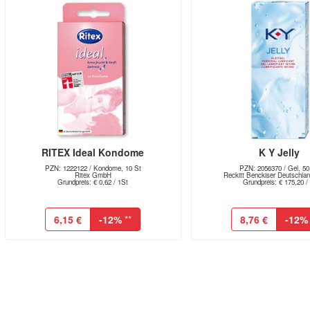
RITEX Ideal Kondome
K Y Jelly
PZN: 1222122 / Kondome, 10 St
PZN: 2056370 / Gel, 50
Ritex GmbH
Reckitt Benckiser Deutschl
Grundpreis: € 0,62 / 1St
Grundpreis: € 175,20 / 
6,15 €
-12%
**
8,76 €
-12%