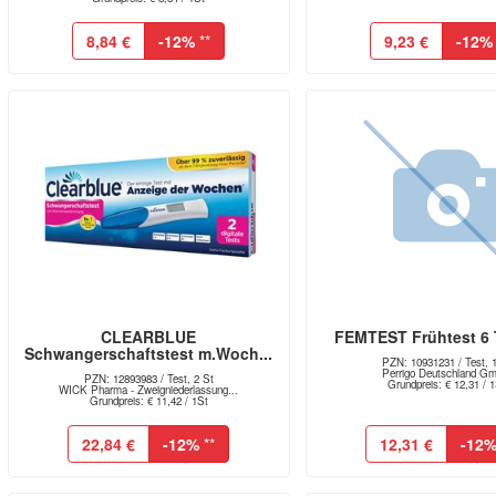
8,84 €
-12%
**
9,23 €
-12%
CLEARBLUE
FEMTEST Frühtest 6 
Schwangerschaftstest m.Woch...
PZN: 10931231 / Test, 
Perrigo Deutschland G
PZN: 12893983 / Test, 2 St
Grundpreis: € 12,31 / 
WICK Pharma - Zweigniederlassung...
Grundpreis: € 11,42 / 1St
22,84 €
-12%
**
12,31 €
-12