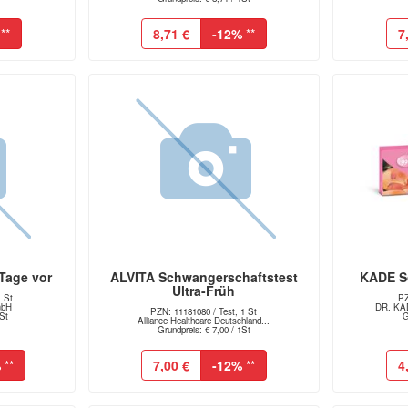
**
8,71 €
-12%
**
7
Tage vor
ALVITA Schwangerschaftstest
KADE S
Ultra-Früh
1 St
PZ
mbH
DR. KAD
PZN: 11181080 / Test, 1 St
1St
G
Alliance Healthcare Deutschland...
Grundpreis: € 7,00 / 1St
%
**
7,00 €
-12%
**
4