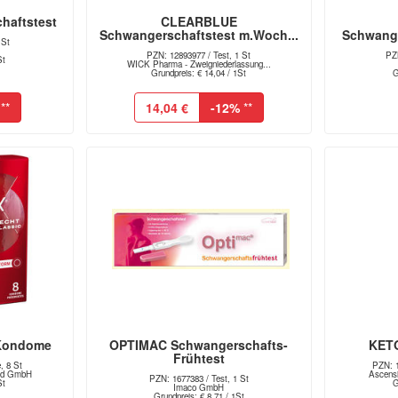
haftstest
CLEARBLUE
Schwangerschaftstest m.Woch...
Schwange
 St
H
PZN: 12893977 / Test, 1 St
PZN
St
WICK Pharma - Zweigniederlassung...
Grundpreis: € 14,04 / 1St
G
**
14,04 €
-12%
**
 Kondome
OPTIMAC Schwangerschafts-
KETO
Frühtest
, 8 St
PZN: 1
and GmbH
Ascensi
PZN: 1677383 / Test, 1 St
St
G
Imaco GmbH
Grundpreis: € 8,71 / 1St