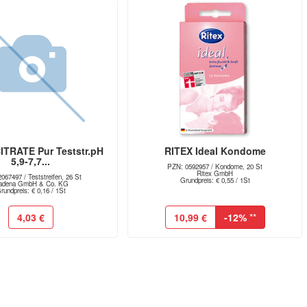
TRATE Pur Teststr.pH
RITEX Ideal Kondome
5,9-7,7...
PZN: 0592957 / Kondome, 20 St
Ritex GmbH
067497 / Teststreifen, 26 St
Grundpreis: € 0,55 / 1St
adena GmbH & Co. KG
rundpreis: € 0,16 / 1St
4,03 €
10,99 €
-12%
**