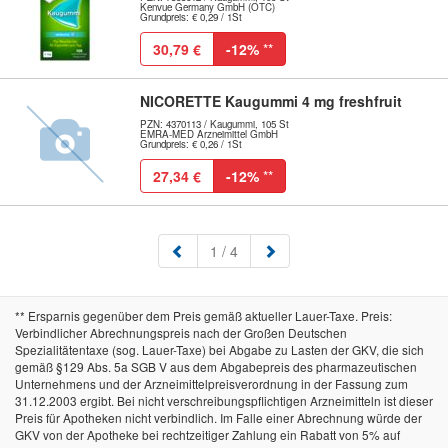
Kenvue Germany GmbH (OTC)
Grundpreis: € 0,29 / 1St
30,79 €
-12%
**
NICORETTE Kaugummi 4 mg freshfruit
PZN: 4370113 / Kaugummi, 105 St
EMRA-MED Arzneimittel GmbH
Grundpreis: € 0,26 / 1St
27,34 €
-12%
**
(aktuell)
1
/ 4
** Ersparnis gegenüber dem Preis gemäß aktueller Lauer-Taxe. Preis:
Verbindlicher Abrechnungspreis nach der Großen Deutschen
Spezialitätentaxe (sog. Lauer-Taxe) bei Abgabe zu Lasten der GKV, die sich
gemäß §129 Abs. 5a SGB V aus dem Abgabepreis des pharmazeutischen
Unternehmens und der Arzneimittelpreisverordnung in der Fassung zum
31.12.2003 ergibt. Bei nicht verschreibungspflichtigen Arzneimitteln ist dieser
Preis für Apotheken nicht verbindlich. Im Falle einer Abrechnung würde der
GKV von der Apotheke bei rechtzeitiger Zahlung ein Rabatt von 5% auf