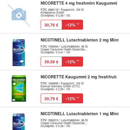
NICORETTE 4 mg freshmint Kaugummi
PZN: 6680119 / Kaugummi, 105 St
Kohlpharma GmbH
Grundpreis: € 0,29 / 1St
30,76 €
-12%
**
NICOTINELL Lutschtabletten 2 mg Mint
PZN: 7006454 / Lutschtabletten, 96 St
Cooper Consumer Health Deutschla...
Grundpreis: € 0,41 / 1St
39,59 €
-12%
**
NICORETTE Kaugummi 2 mg freshfruit
PZN: 1639595 / Kaugummi, 105 St
Kenvue Germany GmbH (OTC)
Grundpreis: € 0,29 / 1St
30,79 €
-12%
**
NICOTINELL Lutschtabletten 1 mg Mint
PZN: 3062013 / Lutschtabletten, 96 St
Cooper Consumer Health Deutschla...
Grundpreis: € 0,39 / 1St