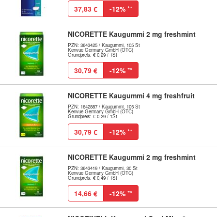
37,83 €
-12%
**
NICORETTE Kaugummi 2 mg freshmint
PZN: 3643425 / Kaugummi, 105 St
Kenvue Germany GmbH (OTC)
Grundpreis: € 0,29 / 1St
30,79 €
-12%
**
NICORETTE Kaugummi 4 mg freshfruit
PZN: 1642887 / Kaugummi, 105 St
Kenvue Germany GmbH (OTC)
Grundpreis: € 0,29 / 1St
30,79 €
-12%
**
NICORETTE Kaugummi 2 mg freshmint
PZN: 3643419 / Kaugummi, 30 St
Kenvue Germany GmbH (OTC)
Grundpreis: € 0,49 / 1St
14,66 €
-12%
**