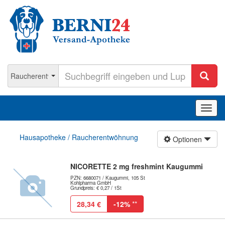
Navig
ein-/
Hausapotheke / Raucherentwöhnung
Optionen
NICORETTE 2 mg freshmint Kaugummi
PZN: 6680071 / Kaugummi, 105 St
Kohlpharma GmbH
Grundpreis: € 0,27 / 1St
28,34 €
-12%
**