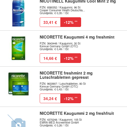
NICOTINELL Kaugummi Cool Mint 2 mg
PZN: 6580352 / Kaugummi, 96 St
Cooper Consumer Health Deutschla...
Grundpreis: € 0,35 / 1St
33,41 €
-12%
**
NICORETTE Kaugummi 4 mg freshmint
PZN: 3643448 / Kaugummi, 30 St
Kenvue Germany GmbH (OTC)
Grundpreis: € 0,49 / 1St
14,66 €
-12%
**
NICORETTE freshmint 2 mg
Lutschtabletten gepresst
PZN: 9633907 / Lutschtabletten, 80 St
Kenvue Germany GmbH (OTC)
Grundpreis: € 0,43 / 1St
34,24 €
-12%
**
NICORETTE Kaugummi 2 mg freshfruit
PZN: 4370248 / Kaugummi, 105 St
EMRA-MED Arzneimittel GmbH
Grundpreis: € 0,26 / 1St