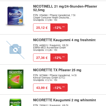
NICOTINELL 21 mg/24-Stunden-Pflaster
52,5mg
PZN: 3764560 / Pflaster transdermal, 7 St
Cooper Consumer Health Deutschla...
Grundpreis: € 3,59 / 1St
25,12 €
-12%
**
NICORETTE Kaugummi 4 mg freshmint
PZN: 4439313 / Kaugummi, 105 St
EMRA-MED Arzneimittel GmbH
Grundpreis: € 0,26 / 1St
27,36 €
-12%
**
NICORETTE TX Pflaster 25 mg
PZN: 3273690 / Pflaster transdermal, 14 St
Kenvue Germany GmbH (OTC)
Grundpreis: € 3,14 / 1St
43,99 €
-12%
**
NICORETTE Kaugummi 2 mg whitemint
PZN: 7353612 / Kaugummi, 105 St