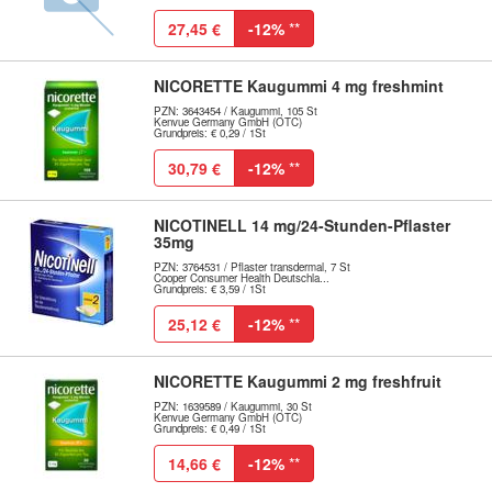
27,45 €
-12%
**
NICORETTE Kaugummi 4 mg freshmint
PZN: 3643454 / Kaugummi, 105 St
Kenvue Germany GmbH (OTC)
Grundpreis: € 0,29 / 1St
30,79 €
-12%
**
NICOTINELL 14 mg/24-Stunden-Pflaster
35mg
PZN: 3764531 / Pflaster transdermal, 7 St
Cooper Consumer Health Deutschla...
Grundpreis: € 3,59 / 1St
25,12 €
-12%
**
NICORETTE Kaugummi 2 mg freshfruit
PZN: 1639589 / Kaugummi, 30 St
Kenvue Germany GmbH (OTC)
Grundpreis: € 0,49 / 1St
14,66 €
-12%
**