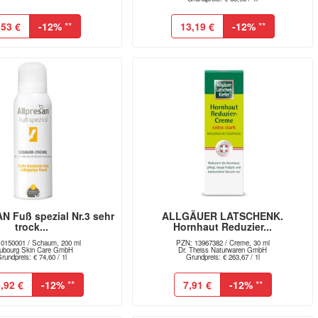
,53 €
-12%
**
13,19 €
-12%
**
 Fuß spezial Nr.3 sehr
ALLGÄUER LATSCHENK.
trock...
Hornhaut Reduzier...
0150001 / Schaum, 200 ml
PZN: 13967382 / Creme, 30 ml
ubourg Skin Care GmbH
Dr. Theiss Naturwaren GmbH
rundpreis: € 74,60 / 1l
Grundpreis: € 263,67 / 1l
,92 €
-12%
**
7,91 €
-12%
**