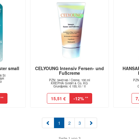
ter small
CELYOUNG Intensiv Fersen- und
HANSAP
Fußcreme
 6 St
mbH
PZN: 3443146 / Creme, 100 ml
PZN
St
KREPHA GmbH & Co. KG
Grundpreis: € 155,10 / 1l
G
**
15,51 €
-12%
**
7
(aktuell)
1
2
3
Seite 1 von 3