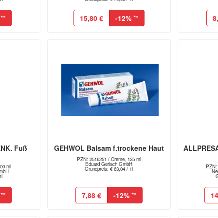
**
15,80 €
-12%
**
8
NK. Fuß
GEHWOL Balsam f.trockene Haut
ALLPRESAN
PZN: 2516251 / Creme, 125 ml
Eduard Gerlach GmbH
00 ml
PZN: 
Grundpreis: € 63,04 / 1l
GmbH
Ne
1l
G
**
7,88 €
-12%
**
14