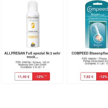
ALLPRESAN Fuß spezial Nr.3 sehr
COMPEED Blasenpflas
trock...
PZN: 5995281 / Pflaster,
Perrigo Deutschland G
PZN: 9768748 / Schaum, 125 ml
Grundpreis: € 1,30 / 1
Neubourg Skin Care GmbH
Grundpreis: € 91,20 / 1l
11,40 €
-12%
**
7,82 €
-12%