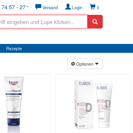
 74 57 - 27
*
Versand
Login
0
Rezepte
Optionen