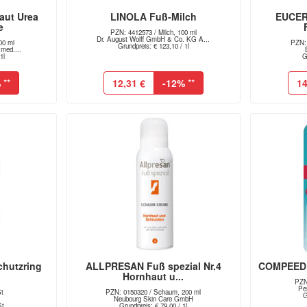
ut Urea
LINOLA Fuß-Milch
EUCER
e
PZN: 4412573 / Milch, 100 ml
Dr. August Wolff GmbH & Co. KG A...
00 ml
PZN: 
Grundpreis: € 123,10 / 1l
med....
1l
G
%
**
12,31 €
-12%
**
14
hutzring
ALLPRESAN Fuß spezial Nr.4
COMPEED B
Hornhaut u...
PZN:
Pe
St
PZN: 0150320 / Schaum, 200 ml
G
Neubourg Skin Care GmbH
St
Grundpreis: € 79,00 / 1l