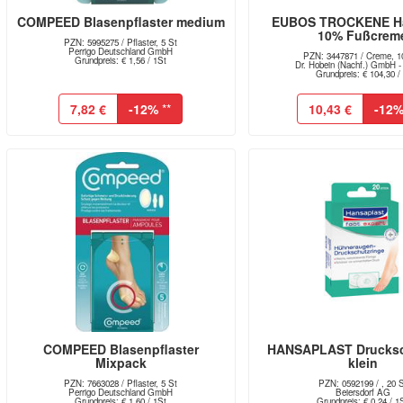
COMPEED Blasenpflaster medium
EUBOS TROCKENE Ha
10% Fußcrem
PZN: 5995275 / Pflaster, 5 St
Perrigo Deutschland GmbH
PZN: 3447871 / Creme, 1
Grundpreis: € 1,56 / 1St
Dr. Hobein (Nachf.) GmbH - 
Grundpreis: € 104,30 / 
7,82 €
-12%
**
10,43 €
-12
COMPEED Blasenpflaster
HANSAPLAST Drucksc
Mixpack
klein
PZN: 7663028 / Pflaster, 5 St
PZN: 0592199 / , 20 
Perrigo Deutschland GmbH
Beiersdorf AG
Grundpreis: € 1,60 / 1St
Grundpreis: € 0,24 / 1