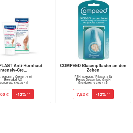
LAST Anti-Hornhaut
COMPEED Blasenpflaster an den
Intensiv-Cre...
Zehen
: 9280811 / Creme, 75 ml
PZN: 5995298 / Pflaster, 8 St
Beiersdorf AG
Perrigo Deutschland GmbH
rundpreis: € 93,33 / 1l
Grundpreis: € 0,98 / 1St
,00 €
-12%
**
7,82 €
-12%
**