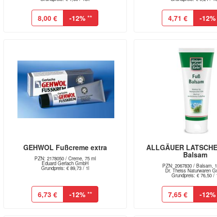
8,00 €
-12%
**
4,71 €
-12%
GEHWOL Fußcreme extra
ALLGÄUER LATSCHE
Balsam
PZN: 2178050 / Creme, 75 ml
Eduard Gerlach GmbH
PZN: 2067830 / Balsam, 1
Grundpreis: € 89,73 / 1l
Dr. Theiss Naturwaren 
Grundpreis: € 76,50 / 
6,73 €
-12%
**
7,65 €
-12%