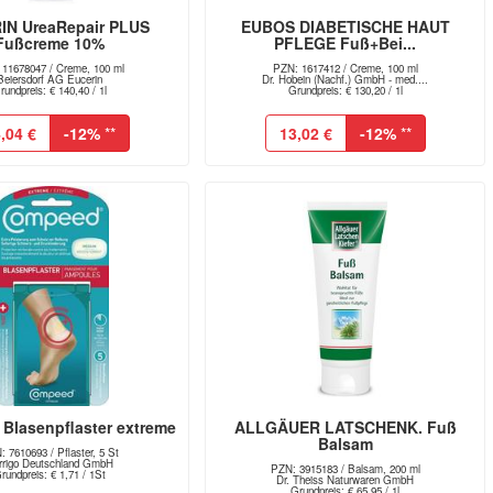
IN UreaRepair PLUS
EUBOS DIABETISCHE HAUT
Fußcreme 10%
PFLEGE Fuß+Bei...
11678047 / Creme, 100 ml
PZN: 1617412 / Creme, 100 ml
Beiersdorf AG Eucerin
Dr. Hobein (Nachf.) GmbH - med....
rundpreis: € 140,40 / 1l
Grundpreis: € 130,20 / 1l
,04 €
-12%
**
13,02 €
-12%
**
lasenpflaster extreme
ALLGÄUER LATSCHENK. Fuß
Balsam
 7610693 / Pflaster, 5 St
rrigo Deutschland GmbH
PZN: 3915183 / Balsam, 200 ml
rundpreis: € 1,71 / 1St
Dr. Theiss Naturwaren GmbH
Grundpreis: € 65,95 / 1l