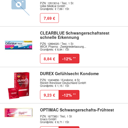
PZN: 13513014 / Test, 1 St
Uebe Medical GmbH
Grundpreis: € 7,69 / 1St
7,69 €
CLEARBLUE Schwangerschaftstest
schnelle Erkennung
PZN: 12894020 / Test, 1 St
WICK Pharma - Zweigniederlassung...
Grundpreis: € 8,84 / 1St
8,84 €
-12%
**
DUREX Gefühlsecht Kondome
PZN: 10404856 / Kondome, 8 St
Reckitt Benckiser Deutschland GmbH
Grundpreis: € 1,15 / 1St
9,23 €
-12%
**
OPTIMAC Schwangerschafts-Frühtest
PZN: 1677383 / Test, 1 St
Imaco GmbH
Grundpreis: € 8,71 / 1St