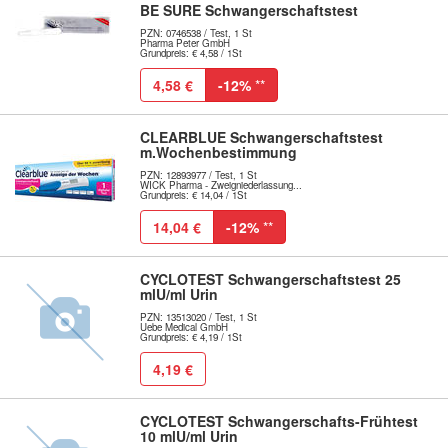
BE SURE Schwangerschaftstest
PZN: 0746538 / Test, 1 St
Pharma Peter GmbH
Grundpreis: € 4,58 / 1St
4,58 €
-12%
**
CLEARBLUE Schwangerschaftstest
m.Wochenbestimmung
PZN: 12893977 / Test, 1 St
WICK Pharma - Zweigniederlassung...
Grundpreis: € 14,04 / 1St
14,04 €
-12%
**
CYCLOTEST Schwangerschaftstest 25
mlU/ml Urin
PZN: 13513020 / Test, 1 St
Uebe Medical GmbH
Grundpreis: € 4,19 / 1St
4,19 €
CYCLOTEST Schwangerschafts-Frühtest
10 mlU/ml Urin