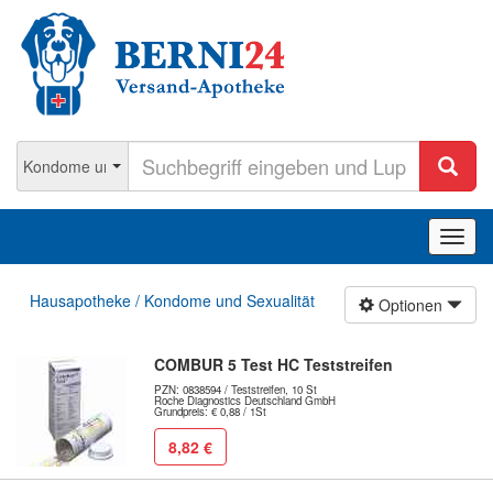
Navig
ein-/
Hausapotheke / Kondome und Sexualität
Optionen
COMBUR 5 Test HC Teststreifen
PZN: 0838594 / Teststreifen, 10 St
Roche Diagnostics Deutschland GmbH
Grundpreis: € 0,88 / 1St
8,82 €