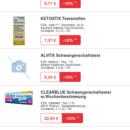
8,71 €
-12%
**
KETOSTIX Teststreifen
PZN: 1266177 / Teststreifen, 50 St
Ascensia Diabetes Care Deutschla...
Grundpreis: € 0,15 / 1St
7,37 €
-12%
**
ALVITA Schwangerschaftstest
PZN: 9245312 / Test, 1 St
Alliance Healthcare Deutschland...
Grundpreis: € 5,24 / 1St
5,24 €
-12%
**
CLEARBLUE Schwangerschaftstest
m.Wochenbestimmung
PZN: 12893983 / Test, 2 St
WICK Pharma - Zweigniederlassung...
Grundpreis: € 11,42 / 1St
22,84 €
-12%
**