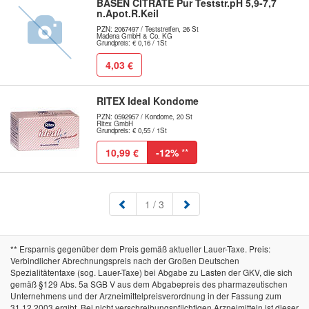
BASEN CITRATE Pur Teststr.pH 5,9-7,7
n.Apot.R.Keil
PZN: 2067497 / Teststreifen, 26 St
Madena GmbH & Co. KG
Grundpreis: € 0,16 / 1St
4,03 €
RITEX Ideal Kondome
PZN: 0592957 / Kondome, 20 St
Ritex GmbH
Grundpreis: € 0,55 / 1St
10,99 €
-12%
**
(aktuell)
1
/ 3
** Ersparnis gegenüber dem Preis gemäß aktueller Lauer-Taxe. Preis:
Verbindlicher Abrechnungspreis nach der Großen Deutschen
Spezialitätentaxe (sog. Lauer-Taxe) bei Abgabe zu Lasten der GKV, die sich
gemäß §129 Abs. 5a SGB V aus dem Abgabepreis des pharmazeutischen
Unternehmens und der Arzneimittelpreisverordnung in der Fassung zum
31.12.2003 ergibt. Bei nicht verschreibungspflichtigen Arzneimitteln ist dieser