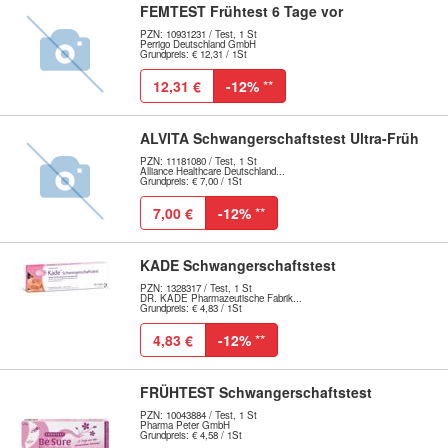
FEMTEST Frühtest 6 Tage vor
PZN: 10931231 / Test, 1 St
Perrigo Deutschland GmbH
Grundpreis: € 12,31 / 1St
12,31 €
-12%
**
ALVITA Schwangerschaftstest Ultra-Früh
PZN: 11181080 / Test, 1 St
Alliance Healthcare Deutschland...
Grundpreis: € 7,00 / 1St
7,00 €
-12%
**
KADE Schwangerschaftstest
PZN: 1328317 / Test, 1 St
DR. KADE Pharmazeutische Fabrik...
Grundpreis: € 4,83 / 1St
4,83 €
-12%
**
FRÜHTEST Schwangerschaftstest
PZN: 10043884 / Test, 1 St
Pharma Peter GmbH
Grundpreis: € 4,58 / 1St