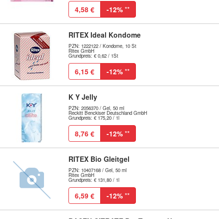
4,58 €
-12%
**
RITEX Ideal Kondome
PZN: 1222122 / Kondome, 10 St
Ritex GmbH
Grundpreis: € 0,62 / 1St
6,15 €
-12%
**
K Y Jelly
PZN: 2056370 / Gel, 50 ml
Reckitt Benckiser Deutschland GmbH
Grundpreis: € 175,20 / 1l
8,76 €
-12%
**
RITEX Bio Gleitgel
PZN: 10407168 / Gel, 50 ml
Ritex GmbH
Grundpreis: € 131,80 / 1l
6,59 €
-12%
**