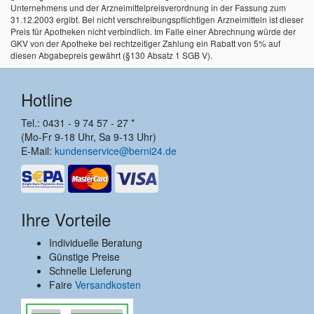
Unternehmens und der Arzneimittelpreisverordnung in der Fassung zum
31.12.2003 ergibt. Bei nicht verschreibungspflichtigen Arzneimitteln ist dieser
Preis für Apotheken nicht verbindlich. Im Falle einer Abrechnung würde der
GKV von der Apotheke bei rechtzeitiger Zahlung ein Rabatt von 5% auf
diesen Abgabepreis gewährt (§130 Absatz 1 SGB V).
Hotline
Tel.: 0431 - 9 74 57 - 27 *
(Mo-Fr 9-18 Uhr, Sa 9-13 Uhr)
E-Mail:
kundenservice@berni24.de
Ihre Vorteile
Individuelle Beratung
Günstige Preise
Schnelle Lieferung
Faire
Versandkosten