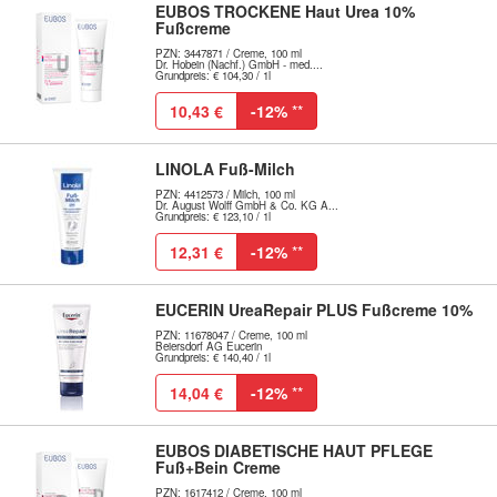
EUBOS TROCKENE Haut Urea 10%
Fußcreme
PZN: 3447871 / Creme, 100 ml
Dr. Hobein (Nachf.) GmbH - med....
Grundpreis: € 104,30 / 1l
10,43 €
-12%
**
LINOLA Fuß-Milch
PZN: 4412573 / Milch, 100 ml
Dr. August Wolff GmbH & Co. KG A...
Grundpreis: € 123,10 / 1l
12,31 €
-12%
**
EUCERIN UreaRepair PLUS Fußcreme 10%
PZN: 11678047 / Creme, 100 ml
Beiersdorf AG Eucerin
Grundpreis: € 140,40 / 1l
14,04 €
-12%
**
EUBOS DIABETISCHE HAUT PFLEGE
Fuß+Bein Creme
PZN: 1617412 / Creme, 100 ml