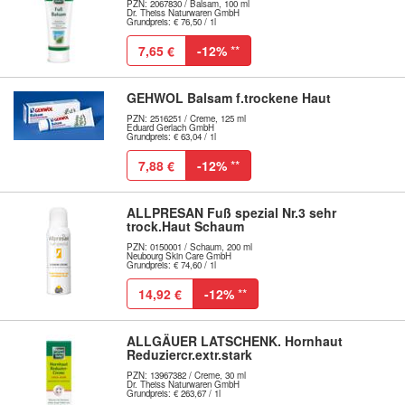
PZN: 2067830 / Balsam, 100 ml
Dr. Theiss Naturwaren GmbH
Grundpreis: € 76,50 / 1l
7,65 €
-12%
**
GEHWOL Balsam f.trockene Haut
PZN: 2516251 / Creme, 125 ml
Eduard Gerlach GmbH
Grundpreis: € 63,04 / 1l
7,88 €
-12%
**
ALLPRESAN Fuß spezial Nr.3 sehr
trock.Haut Schaum
PZN: 0150001 / Schaum, 200 ml
Neubourg Skin Care GmbH
Grundpreis: € 74,60 / 1l
14,92 €
-12%
**
ALLGÄUER LATSCHENK. Hornhaut
Reduziercr.extr.stark
PZN: 13967382 / Creme, 30 ml
Dr. Theiss Naturwaren GmbH
Grundpreis: € 263,67 / 1l