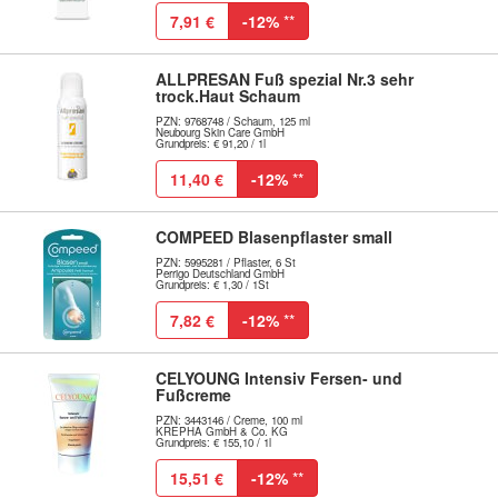
7,91 €
-12%
**
ALLPRESAN Fuß spezial Nr.3 sehr
trock.Haut Schaum
PZN: 9768748 / Schaum, 125 ml
Neubourg Skin Care GmbH
Grundpreis: € 91,20 / 1l
11,40 €
-12%
**
COMPEED Blasenpflaster small
PZN: 5995281 / Pflaster, 6 St
Perrigo Deutschland GmbH
Grundpreis: € 1,30 / 1St
7,82 €
-12%
**
CELYOUNG Intensiv Fersen- und
Fußcreme
PZN: 3443146 / Creme, 100 ml
KREPHA GmbH & Co. KG
Grundpreis: € 155,10 / 1l
15,51 €
-12%
**