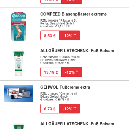
COMPEED Blasenpflaster extreme
PZN: 7610693 / Pflaster, 5 St
Perrigo Deutschland GmbH
Grundpreis: € 1,71 / 1St
8,53 €
-12%
**
ALLGÄUER LATSCHENK. Fuß Balsam
PZN: 3915183 / Balsam, 200 ml
Dr. Theiss Naturwaren GmbH
Grundpreis: € 65,95 / 1l
13,19 €
-12%
**
GEHWOL Fußcreme extra
PZN: 2178050 / Creme, 75 ml
Eduard Gerlach GmbH
Grundpreis: € 89,73 / 1l
6,73 €
-12%
**
ALLGÄUER LATSCHENK. Fuß Balsam