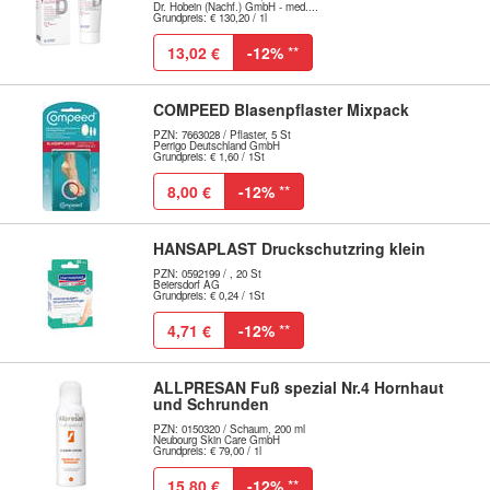
Dr. Hobein (Nachf.) GmbH - med....
Grundpreis: € 130,20 / 1l
13,02 €
-12%
**
COMPEED Blasenpflaster Mixpack
PZN: 7663028 / Pflaster, 5 St
Perrigo Deutschland GmbH
Grundpreis: € 1,60 / 1St
8,00 €
-12%
**
HANSAPLAST Druckschutzring klein
PZN: 0592199 / , 20 St
Beiersdorf AG
Grundpreis: € 0,24 / 1St
4,71 €
-12%
**
ALLPRESAN Fuß spezial Nr.4 Hornhaut
und Schrunden
PZN: 0150320 / Schaum, 200 ml
Neubourg Skin Care GmbH
Grundpreis: € 79,00 / 1l
15,80 €
-12%
**