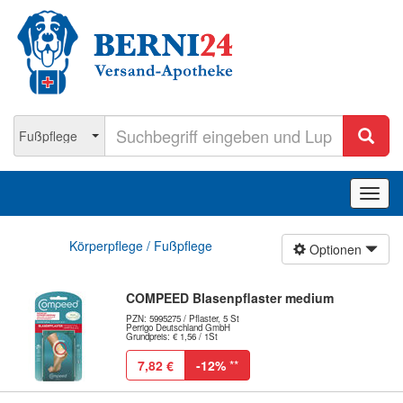
Navig
ein-/
Körperpflege / Fußpflege
Optionen
COMPEED Blasenpflaster medium
PZN: 5995275 / Pflaster, 5 St
Perrigo Deutschland GmbH
Grundpreis: € 1,56 / 1St
7,82 €
-12%
**