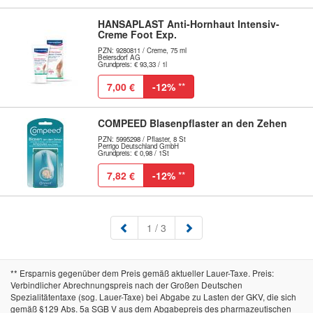
HANSAPLAST Anti-Hornhaut Intensiv-
Creme Foot Exp.
PZN: 9280811 / Creme, 75 ml
Beiersdorf AG
Grundpreis: € 93,33 / 1l
7,00 €
-12%
**
COMPEED Blasenpflaster an den Zehen
PZN: 5995298 / Pflaster, 8 St
Perrigo Deutschland GmbH
Grundpreis: € 0,98 / 1St
7,82 €
-12%
**
(aktuell)
1
/ 3
** Ersparnis gegenüber dem Preis gemäß aktueller Lauer-Taxe. Preis:
Verbindlicher Abrechnungspreis nach der Großen Deutschen
Spezialitätentaxe (sog. Lauer-Taxe) bei Abgabe zu Lasten der GKV, die sich
gemäß §129 Abs. 5a SGB V aus dem Abgabepreis des pharmazeutischen