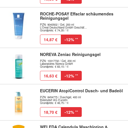
ROCHE-POSAY Effaclar schäumendes
Reinigungsgel
PZN: 9043502 / Gel, 200 ml
L'Oreal Deutschland GmbH Geschäf...
Grundpreis: € 74,35 / 1l
14,87 €
-12%
**
NOREVA Zeniac Reinigungsgel
PZN: 10317732 / Gel, 200 ml
Laboratoires Noreva GmbH
Grundpreis: € 83,15 / 1l
16,63 €
-12%
**
EUCERIN AtopiControl Dusch- und Badeöl
PZN: 8454775 / Duschgel, 400 ml
Beiersdorf AG Eucerin
Grundpreis: € 46,75 / 1l
18,70 €
-12%
**
WELEDA Calendula Waschlotion &