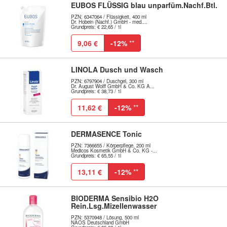
EUBOS FLÜSSIG blau unparfüm.Nachf.Btl.
PZN: 6347064 / Flüssigkeit, 400 ml
Dr. Hobein (Nachf.) GmbH - med....
Grundpreis: € 22,65 / 1l
9,06 €
-12%
**
LINOLA Dusch und Wasch
PZN: 6797904 / Duschgel, 300 ml
Dr. August Wolff GmbH & Co. KG A...
Grundpreis: € 38,73 / 1l
11,62 €
-12%
**
DERMASENCE Tonic
PZN: 7366655 / Körperpflege, 200 ml
Medicos Kosmetik GmbH & Co. KG -...
Grundpreis: € 65,55 / 1l
13,11 €
-12%
**
BIODERMA Sensibio H2O
Rein.Lsg.Mizellenwasser
PZN: 5370948 / Lösung, 500 ml
NAOS Deutschland GmbH