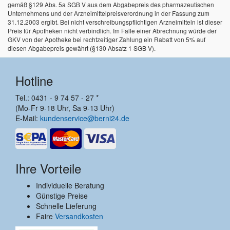
gemäß §129 Abs. 5a SGB V aus dem Abgabepreis des pharmazeutischen
Unternehmens und der Arzneimittelpreisverordnung in der Fassung zum
31.12.2003 ergibt. Bei nicht verschreibungspflichtigen Arzneimitteln ist dieser
Preis für Apotheken nicht verbindlich. Im Falle einer Abrechnung würde der
GKV von der Apotheke bei rechtzeitiger Zahlung ein Rabatt von 5% auf
diesen Abgabepreis gewährt (§130 Absatz 1 SGB V).
Hotline
Tel.: 0431 - 9 74 57 - 27 *
(Mo-Fr 9-18 Uhr, Sa 9-13 Uhr)
E-Mail:
kundenservice@berni24.de
Ihre Vorteile
Individuelle Beratung
Günstige Preise
Schnelle Lieferung
Faire
Versandkosten