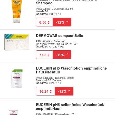
Shampoo
PZN: 2084691 / Duschgel, 200 ml
Weleda AG
Grundpreis: € 32,80 / 1l
6,56 €
-12%
**
DERMOWAS compact Seife
PZN: 2330983 / Seife, 100 g
Dr. August Wolff GmbH & Co. KG A...
Grundpreis: € 70,30 / 1kg
7,03 €
-12%
**
EUCERIN pH5 Waschlotion empfindliche
Haut Nachfüll
PZN: 13889239 / Duschgel, 750 ml
Beiersdorf AG Eucerin
Grundpreis: € 21,65 / 1l
16,24 €
-12%
**
EUCERIN pH5 seifenfreies Waschstück
empfindl.Haut
PZN: 13889251 / Körperpflege, 100 g