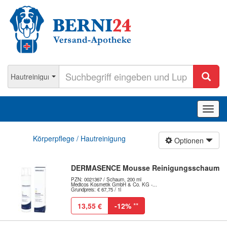
Navig
ein-/
Körperpflege / Hautreinigung
Optionen
DERMASENCE Mousse Reinigungsschaum
PZN: 0021367 / Schaum, 200 ml
Medicos Kosmetik GmbH & Co. KG -...
Grundpreis: € 67,75 / 1l
13,55 €
-12%
**