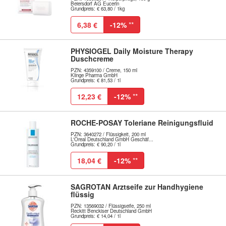
Beiersdorf AG Eucerin
Grundpreis: € 63,80 / 1kg
6,38 €
-12%
**
PHYSIOGEL Daily Moisture Therapy
Duschcreme
PZN: 4359100 / Creme, 150 ml
Klinge Pharma GmbH
Grundpreis: € 81,53 / 1l
12,23 €
-12%
**
ROCHE-POSAY Toleriane Reinigungsfluid
PZN: 3640272 / Flüssigkeit, 200 ml
L'Oreal Deutschland GmbH Geschäf...
Grundpreis: € 90,20 / 1l
18,04 €
-12%
**
SAGROTAN Arztseife zur Handhygiene
flüssig
PZN: 13569032 / Flüssigseife, 250 ml
Reckitt Benckiser Deutschland GmbH
Grundpreis: € 14,04 / 1l