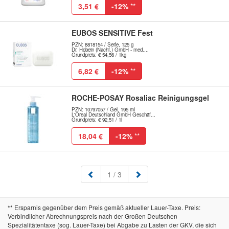
3,51 €
-12%
**
EUBOS SENSITIVE Fest
PZN: 8818154 / Seife, 125 g
Dr. Hobein (Nachf.) GmbH - med....
Grundpreis: € 54,56 / 1kg
6,82 €
-12%
**
ROCHE-POSAY Rosaliac Reinigungsgel
PZN: 10797057 / Gel, 195 ml
L'Oreal Deutschland GmbH Geschäf...
Grundpreis: € 92,51 / 1l
18,04 €
-12%
**
(aktuell)
1
/ 3
** Ersparnis gegenüber dem Preis gemäß aktueller Lauer-Taxe. Preis:
Verbindlicher Abrechnungspreis nach der Großen Deutschen
Spezialitätentaxe (sog. Lauer-Taxe) bei Abgabe zu Lasten der GKV, die sich