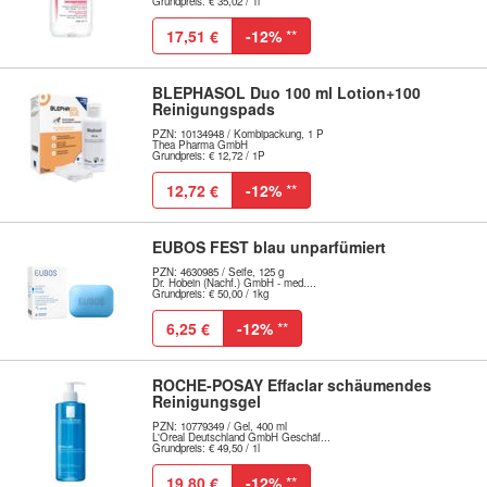
Grundpreis: € 35,02 / 1l
17,51 €
-12%
**
BLEPHASOL Duo 100 ml Lotion+100
Reinigungspads
PZN: 10134948 / Kombipackung, 1 P
Thea Pharma GmbH
Grundpreis: € 12,72 / 1P
12,72 €
-12%
**
EUBOS FEST blau unparfümiert
PZN: 4630985 / Seife, 125 g
Dr. Hobein (Nachf.) GmbH - med....
Grundpreis: € 50,00 / 1kg
6,25 €
-12%
**
ROCHE-POSAY Effaclar schäumendes
Reinigungsgel
PZN: 10779349 / Gel, 400 ml
L'Oreal Deutschland GmbH Geschäf...
Grundpreis: € 49,50 / 1l
19,80 €
-12%
**