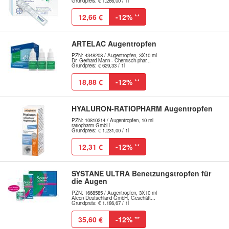
Grundpreis: € 1.266,00 / 1l
12,66 €
-12%
**
ARTELAC Augentropfen
PZN: 4348208 / Augentropfen, 3X10 ml
Dr. Gerhard Mann - Chemisch-phar...
Grundpreis: € 629,33 / 1l
18,88 €
-12%
**
HYALURON-RATIOPHARM Augentropfen
PZN: 10810214 / Augentropfen, 10 ml
ratiopharm GmbH
Grundpreis: € 1.231,00 / 1l
12,31 €
-12%
**
SYSTANE ULTRA Benetzungstropfen für
die Augen
PZN: 1668585 / Augentropfen, 3X10 ml
Alcon Deutschland GmbH, Geschäft...
Grundpreis: € 1.186,67 / 1l
35,60 €
-12%
**