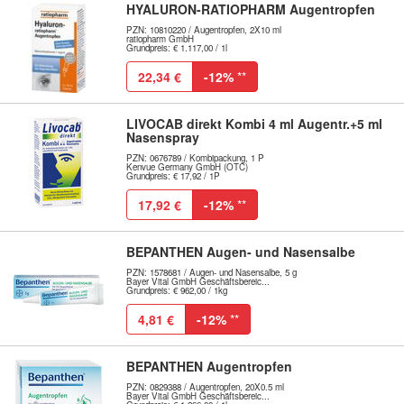
HYALURON-RATIOPHARM Augentropfen
PZN: 10810220 / Augentropfen, 2X10 ml
ratiopharm GmbH
Grundpreis: € 1.117,00 / 1l
22,34 €
-12%
**
LIVOCAB direkt Kombi 4 ml Augentr.+5 ml
Nasenspray
PZN: 0676789 / Kombipackung, 1 P
Kenvue Germany GmbH (OTC)
Grundpreis: € 17,92 / 1P
17,92 €
-12%
**
BEPANTHEN Augen- und Nasensalbe
PZN: 1578681 / Augen- und Nasensalbe, 5 g
Bayer Vital GmbH Geschäftsbereic...
Grundpreis: € 962,00 / 1kg
4,81 €
-12%
**
BEPANTHEN Augentropfen
PZN: 0829388 / Augentropfen, 20X0.5 ml
Bayer Vital GmbH Geschäftsbereic...