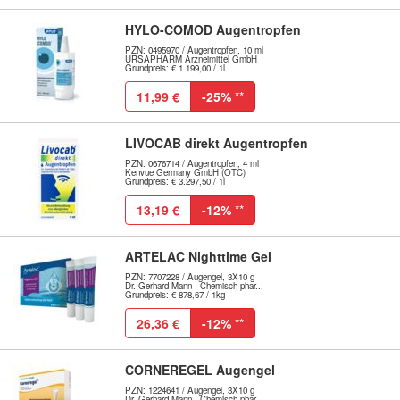
HYLO-COMOD Augentropfen
PZN: 0495970 / Augentropfen, 10 ml
URSAPHARM Arzneimittel GmbH
Grundpreis: € 1.199,00 / 1l
11,99 €
-25%
**
LIVOCAB direkt Augentropfen
PZN: 0676714 / Augentropfen, 4 ml
Kenvue Germany GmbH (OTC)
Grundpreis: € 3.297,50 / 1l
13,19 €
-12%
**
ARTELAC Nighttime Gel
PZN: 7707228 / Augengel, 3X10 g
Dr. Gerhard Mann - Chemisch-phar...
Grundpreis: € 878,67 / 1kg
26,36 €
-12%
**
CORNEREGEL Augengel
PZN: 1224641 / Augengel, 3X10 g
Dr. Gerhard Mann - Chemisch-phar...