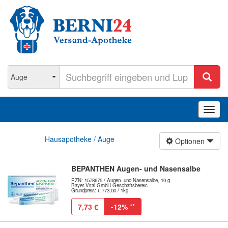
Navig
ein-/
Hausapotheke / Auge
Optionen
BEPANTHEN Augen- und Nasensalbe
PZN: 1578675 / Augen- und Nasensalbe, 10 g
Bayer Vital GmbH Geschäftsbereic...
Grundpreis: € 773,00 / 1kg
7,73 €
-12%
**