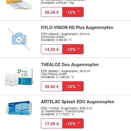
Grundpreis: € 878,67 / 1kg
26,36 €
-12%
**
HYLO-VISION HD Plus Augentropfen
PZN: 0660475 / Augentropfen, 2X15 ml
OmniVision GmbH
Grundpreis: € 484,00 / 1l
14,52 €
-12%
**
THEALOZ Duo Augentropfen
PZN: 6626657 / Augentropfen, 3X10 ml
Thea Pharma GmbH
Grundpreis: € 1.320,00 / 1l
39,60 €
-12%
**
ARTELAC Splash EDO Augentropfen
PZN: 7707004 / Augentropfen, 30X0.5 ml
Dr. Gerhard Mann - Chemisch-phar...
Grundpreis: € 1.170,67 / 1l
17,56 €
-12%
**