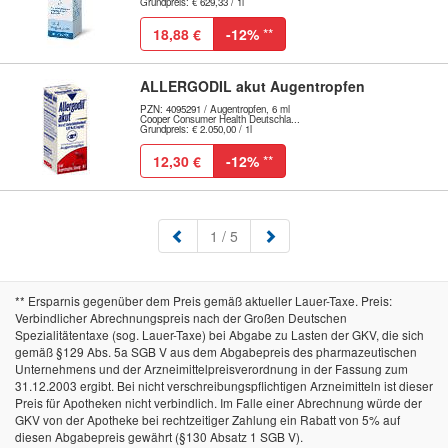
Grundpreis: € 629,33 / 1l
18,88 €
-12%
**
ALLERGODIL akut Augentropfen
PZN: 4095291 / Augentropfen, 6 ml
Cooper Consumer Health Deutschla...
Grundpreis: € 2.050,00 / 1l
12,30 €
-12%
**
(aktuell)
1
/ 5
** Ersparnis gegenüber dem Preis gemäß aktueller Lauer-Taxe. Preis:
Verbindlicher Abrechnungspreis nach der Großen Deutschen
Spezialitätentaxe (sog. Lauer-Taxe) bei Abgabe zu Lasten der GKV, die sich
gemäß §129 Abs. 5a SGB V aus dem Abgabepreis des pharmazeutischen
Unternehmens und der Arzneimittelpreisverordnung in der Fassung zum
31.12.2003 ergibt. Bei nicht verschreibungspflichtigen Arzneimitteln ist dieser
Preis für Apotheken nicht verbindlich. Im Falle einer Abrechnung würde der
GKV von der Apotheke bei rechtzeitiger Zahlung ein Rabatt von 5% auf
diesen Abgabepreis gewährt (§130 Absatz 1 SGB V).