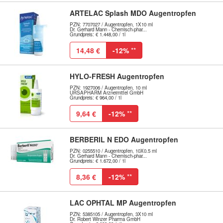
ARTELAC Splash MDO Augentropfen
PZN: 7707027 / Augentropfen, 1X10 ml
Dr. Gerhard Mann - Chemisch-phar...
Grundpreis: € 1.448,00 / 1l
14,48 €
-12%
**
HYLO-FRESH Augentropfen
PZN: 1927006 / Augentropfen, 10 ml
URSAPHARM Arzneimittel GmbH
Grundpreis: € 964,00 / 1l
9,64 €
-12%
**
BERBERIL N EDO Augentropfen
PZN: 0255510 / Augentropfen, 10X0.5 ml
Dr. Gerhard Mann - Chemisch-phar...
Grundpreis: € 1.672,00 / 1l
8,36 €
-12%
**
LAC OPHTAL MP Augentropfen
PZN: 5385105 / Augentropfen, 3X10 ml
Dr. Robert Winzer Pharma GmbH