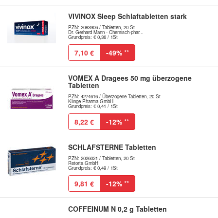
VIVINOX Sleep Schlaftabletten stark
PZN: 2083906 / Tabletten, 20 St
Dr. Gerhard Mann - Chemisch-phar...
Grundpreis: € 0,36 / 1St
7,10 €
-49%
**
VOMEX A Dragees 50 mg überzogene
Tabletten
PZN: 4274616 / Überzogene Tabletten, 20 St
Klinge Pharma GmbH
Grundpreis: € 0,41 / 1St
8,22 €
-12%
**
SCHLAFSTERNE Tabletten
PZN: 2026021 / Tabletten, 20 St
Retorta GmbH
Grundpreis: € 0,49 / 1St
9,81 €
-12%
**
COFFEINUM N 0,2 g Tabletten