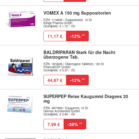
VOMEX A 150 mg Suppositorien
PZN: 1116555 / Suppositorien, 10 St
Klinge Pharma GmbH
Grundpreis: € 1,12 / 1St
11,17 €
-12%
**
BALDRIPARAN Stark für die Nacht
überzogene Tab.
PZN: 1819245 / Überzogene Tabletten, 120 St
PharmaSGP GmbH
Grundpreis: € 0,37 / 1St
44,87 €
-12%
**
SUPERPEP Reise Kaugummi Dragees 20
mg
PZN: 4877929 / Kaugummi, 10 St
Hermes Arzneimittel GmbH
Grundpreis: € 0,80 / 1St
7,99 €
-38%
**