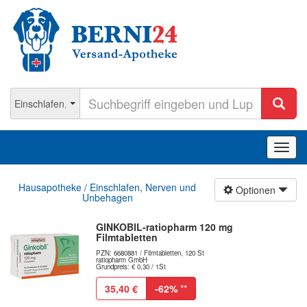
Navig
ein-/
Hausapotheke / Einschlafen, Nerven und
Optionen
Unbehagen
GINKOBIL-ratiopharm 120 mg
Filmtabletten
PZN: 6680881 / Filmtabletten, 120 St
ratiopharm GmbH
Grundpreis: € 0,30 / 1St
35,40 €
-62%
**