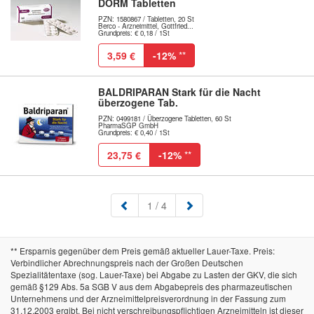
DORM Tabletten
PZN: 1580867 / Tabletten, 20 St
Berco - Arzneimittel, Gottfried...
Grundpreis: € 0,18 / 1St
3,59 €
-12%
**
BALDRIPARAN Stark für die Nacht
überzogene Tab.
PZN: 0499181 / Überzogene Tabletten, 60 St
PharmaSGP GmbH
Grundpreis: € 0,40 / 1St
23,75 €
-12%
**
(aktuell)
1
/ 4
** Ersparnis gegenüber dem Preis gemäß aktueller Lauer-Taxe. Preis:
Verbindlicher Abrechnungspreis nach der Großen Deutschen
Spezialitätentaxe (sog. Lauer-Taxe) bei Abgabe zu Lasten der GKV, die sich
gemäß §129 Abs. 5a SGB V aus dem Abgabepreis des pharmazeutischen
Unternehmens und der Arzneimittelpreisverordnung in der Fassung zum
31.12.2003 ergibt. Bei nicht verschreibungspflichtigen Arzneimitteln ist dieser