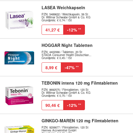
LASEA Weichkapseln
PZN: 5489632 / Weichkapseln, 56 St
Dr. Willmar Schwabe GmbH & Co. KG
Grundpreis: € 0,74 / 1St
41,27 €
-12%
**
HOGGAR Night Tabletten
PZN: 4402066 / Tabletten, 20 St
STADA Consumer Health Deutschlan...
Grundpreis: € 0,45 / 1St
8,99 €
-47%
**
TEBONIN intens 120 mg Filmtabletten
PZN: 8692575 / Filmtabletten, 120 St
Dr. Willmar Schwabe GmbH & Co. KG
Grundpreis: € 0,75 / 1St
90,46 €
-12%
**
GINKGO-MAREN 120 mg Filmtabletten
PZN: 9206677 / Filmtabletten, 120 St
Hermes Arzneimittel GmbH