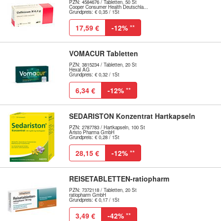
PZN: 4584676 / Tabletten, 50 St
Cooper Consumer Health Deutschla...
Grundpreis: € 0,35 / 1St
17,59 €
-12%
**
VOMACUR Tabletten
PZN: 3815234 / Tabletten, 20 St
Hexal AG
Grundpreis: € 0,32 / 1St
6,34 €
-12%
**
SEDARISTON Konzentrat Hartkapseln
PZN: 2787783 / Hartkapseln, 100 St
Aristo Pharma GmbH
Grundpreis: € 0,28 / 1St
28,15 €
-12%
**
REISETABLETTEN-ratiopharm
PZN: 7372118 / Tabletten, 20 St
ratiopharm GmbH
Grundpreis: € 0,17 / 1St
3,49 €
-42%
**