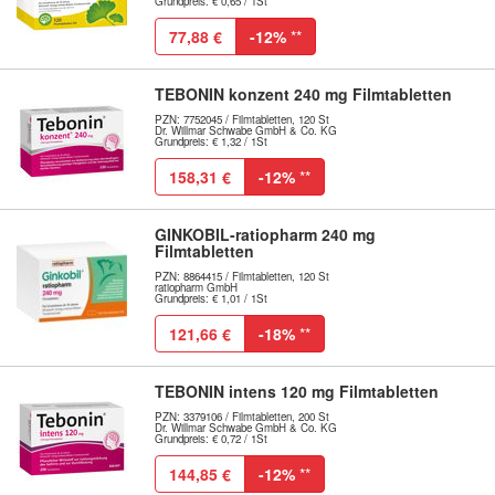
Grundpreis: € 0,65 / 1St
77,88 €
-12%
**
TEBONIN konzent 240 mg Filmtabletten
PZN: 7752045 / Filmtabletten, 120 St
Dr. Willmar Schwabe GmbH & Co. KG
Grundpreis: € 1,32 / 1St
158,31 €
-12%
**
GINKOBIL-ratiopharm 240 mg
Filmtabletten
PZN: 8864415 / Filmtabletten, 120 St
ratiopharm GmbH
Grundpreis: € 1,01 / 1St
121,66 €
-18%
**
TEBONIN intens 120 mg Filmtabletten
PZN: 3379106 / Filmtabletten, 200 St
Dr. Willmar Schwabe GmbH & Co. KG
Grundpreis: € 0,72 / 1St
144,85 €
-12%
**