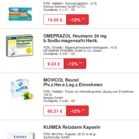
PZN: 1689854 / Schmelztabletten, 12 St
Kenvue Germany GmbH (OTC)
Grundpreis: € 1,17 / 1St
14,05 €
-12%
**
OMEPRAZOL Heumann 20 mg
b.Sodbr.magensaftr.Hartk.
PZN: 7516480 / Magensaftresistente Hartkapseln, 14 St
HEUMANN PHARMA GmbH & Co. Generi...
Grundpreis: € 0,67 / 1St
9,43 €
-12%
**
MOVICOL Beutel
Plv.z.Her.e.Lsg.z.Einnehmen
PZN: 7548882 / Pulver zur Herstellung einer Lösung zum Einnehmen,
100 St
Norgine GmbH
Grundpreis: € 0,80 / 1St
80,21 €
-12%
**
KIJIMEA Reizdarm Kapseln
PZN: 8813754 / Kapseln, 28 St (4.48 g)
Synformulas GmbH