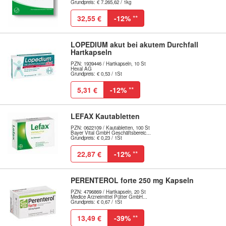
Grundpreis: € 7.265,62 / 1kg
32,55 €
-12%
**
LOPEDIUM akut bei akutem Durchfall
Hartkapseln
PZN: 1939446 / Hartkapseln, 10 St
Hexal AG
Grundpreis: € 0,53 / 1St
5,31 €
-12%
**
LEFAX Kautabletten
PZN: 0622109 / Kautabletten, 100 St
Bayer Vital GmbH Geschäftsbereic...
Grundpreis: € 0,23 / 1St
22,87 €
-12%
**
PERENTEROL forte 250 mg Kapseln
PZN: 4796869 / Hartkapseln, 20 St
Medice Arzneimittel Pütter GmbH...
Grundpreis: € 0,67 / 1St
13,49 €
-39%
**