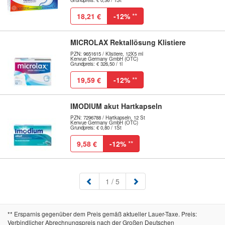
Grundpreis: € 0,36 / 1St
18,21 €
-12%
**
MICROLAX Rektallösung Klistiere
PZN: 9651615 / Klistiere, 12X5 ml
Kenvue Germany GmbH (OTC)
Grundpreis: € 326,50 / 1l
19,59 €
-12%
**
IMODIUM akut Hartkapseln
PZN: 7296788 / Hartkapseln, 12 St
Kenvue Germany GmbH (OTC)
Grundpreis: € 0,80 / 1St
9,58 €
-12%
**
(aktuell)
1
/ 5
** Ersparnis gegenüber dem Preis gemäß aktueller Lauer-Taxe. Preis:
Verbindlicher Abrechnungspreis nach der Großen Deutschen