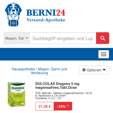
Navig
ein-/
Hausapotheke / Magen, Darm und
Optionen
Verdauung
DULCOLAX Dragees 5 mg
magensaftres.Tabl.Dose
PZN: 6800196 / Tabletten magensaftresistent, 100 St
A. Nattermann & Cie GmbH
Grundpreis: € 0,21 / 1St
21,38 €
-12%
**