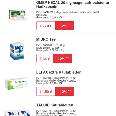
OMEP HEXAL 20 mg magensaftresistente
Hartkapseln
PZN: 10070208 / Magensaftresistente Hartkapseln, 14 St
Hexal AG
Grundpreis: € 0,98 / 1St
13,70 €
-12%
**
MIDRO Tee
PZN: 8604967 / Tee, 48 g
Midro Lörrach GmbH
Grundpreis: € 69,58 / 1kg
3,34 €
-12%
**
LEFAX extra Kautabletten
PZN: 2563836 / Kautabletten, 50 St
Bayer Vital GmbH Geschäftsbereic...
Grundpreis: € 0,29 / 1St
14,50 €
-12%
**
TALCID Kautabletten
PZN: 2530498 / Kautabletten, 50 St
Bayer Vital GmbH Geschäftsbereic...