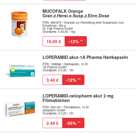
MUCOFALK Orange
Gran.z.Herst.e.Susp.z.Einn.Dose
PZN: 4891875 / Granulat zur Herstellung einer Suspension zum
Einnehmen, 300 g
Dr. Falk Pharma GmbH
Grundpreis: € 63,50 / 1kg
19,05 €
-12%
**
LOPERAMID akut-1A Pharma Hartkapseln
PZN: 1338066 / Hartkapseln, 10 St
1A Pharma GmbH
Grundpreis: € 0,35 / 1St
3,46 €
-12%
**
LOPERAMID-ratiopharm akut 2 mg
Filmtabletten
PZN: 0251191 / Filmtabletten, 10 St
ratiopharm GmbH
Grundpreis: € 0,25 / 1St
2,49 €
-55%
**