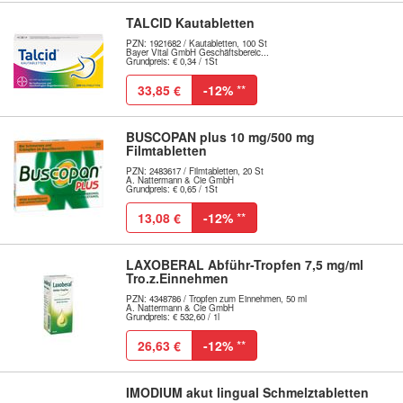
TALCID Kautabletten
PZN: 1921682 / Kautabletten, 100 St
Bayer Vital GmbH Geschäftsbereic...
Grundpreis: € 0,34 / 1St
33,85 €
-12%
**
BUSCOPAN plus 10 mg/500 mg
Filmtabletten
PZN: 2483617 / Filmtabletten, 20 St
A. Nattermann & Cie GmbH
Grundpreis: € 0,65 / 1St
13,08 €
-12%
**
LAXOBERAL Abführ-Tropfen 7,5 mg/ml
Tro.z.Einnehmen
PZN: 4348786 / Tropfen zum Einnehmen, 50 ml
A. Nattermann & Cie GmbH
Grundpreis: € 532,60 / 1l
26,63 €
-12%
**
IMODIUM akut lingual Schmelztabletten