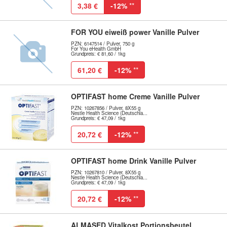
3,38 €
-12%
**
FOR YOU eiweiß power Vanille Pulver
PZN: 6147514 / Pulver, 750 g
For You eHealth GmbH
Grundpreis: € 81,60 / 1kg
61,20 €
-12%
**
OPTIFAST home Creme Vanille Pulver
PZN: 10267856 / Pulver, 8X55 g
Nestle Health Science (Deutschla...
Grundpreis: € 47,09 / 1kg
20,72 €
-12%
**
OPTIFAST home Drink Vanille Pulver
PZN: 10267810 / Pulver, 8X55 g
Nestle Health Science (Deutschla...
Grundpreis: € 47,09 / 1kg
20,72 €
-12%
**
ALMASED Vitalkost Portionsbeutel