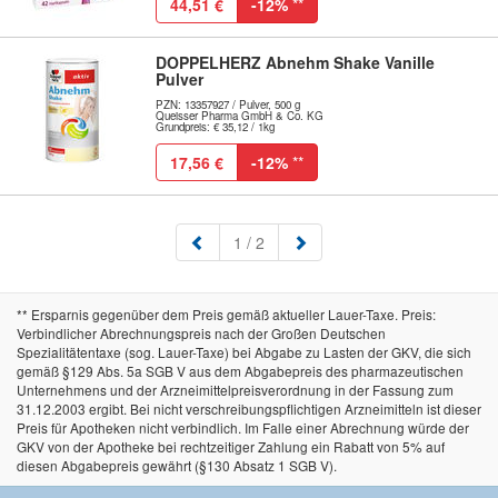
44,51 €
-12%
**
DOPPELHERZ Abnehm Shake Vanille
Pulver
PZN: 13357927 / Pulver, 500 g
Queisser Pharma GmbH & Co. KG
Grundpreis: € 35,12 / 1kg
17,56 €
-12%
**
(aktuell)
1
/ 2
** Ersparnis gegenüber dem Preis gemäß aktueller Lauer-Taxe. Preis:
Verbindlicher Abrechnungspreis nach der Großen Deutschen
Spezialitätentaxe (sog. Lauer-Taxe) bei Abgabe zu Lasten der GKV, die sich
gemäß §129 Abs. 5a SGB V aus dem Abgabepreis des pharmazeutischen
Unternehmens und der Arzneimittelpreisverordnung in der Fassung zum
31.12.2003 ergibt. Bei nicht verschreibungspflichtigen Arzneimitteln ist dieser
Preis für Apotheken nicht verbindlich. Im Falle einer Abrechnung würde der
GKV von der Apotheke bei rechtzeitiger Zahlung ein Rabatt von 5% auf
diesen Abgabepreis gewährt (§130 Absatz 1 SGB V).