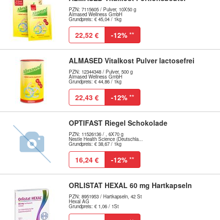
PZN: 7115605 / Pulver, 10X50 g
Almased Wellness GmbH
Grundpreis: € 45,04 / 1kg
22,52 €
-12%
**
ALMASED Vitalkost Pulver lactosefrei
PZN: 12344348 / Pulver, 500 g
Almased Wellness GmbH
Grundpreis: € 44,86 / 1kg
22,43 €
-12%
**
OPTIFAST Riegel Schokolade
PZN: 11526136 / , 6X70 g
Nestle Health Science (Deutschla...
Grundpreis: € 38,67 / 1kg
16,24 €
-12%
**
ORLISTAT HEXAL 60 mg Hartkapseln
PZN: 8951953 / Hartkapseln, 42 St
Hexal AG
Grundpreis: € 1,06 / 1St