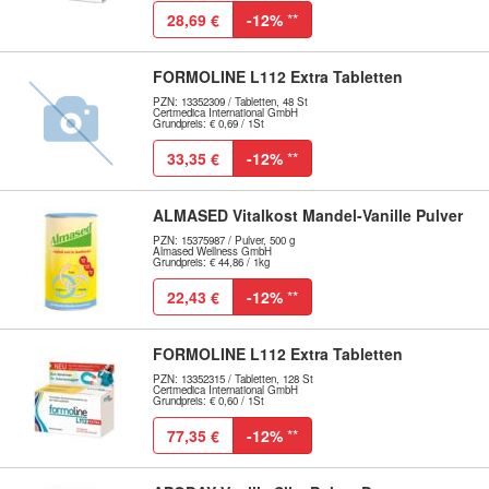
28,69 €
-12%
**
FORMOLINE L112 Extra Tabletten
PZN: 13352309 / Tabletten, 48 St
Certmedica International GmbH
Grundpreis: € 0,69 / 1St
33,35 €
-12%
**
ALMASED Vitalkost Mandel-Vanille Pulver
PZN: 15375987 / Pulver, 500 g
Almased Wellness GmbH
Grundpreis: € 44,86 / 1kg
22,43 €
-12%
**
FORMOLINE L112 Extra Tabletten
PZN: 13352315 / Tabletten, 128 St
Certmedica International GmbH
Grundpreis: € 0,60 / 1St
77,35 €
-12%
**