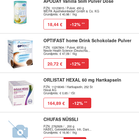
APODAY Vanilla Slim Pulver Dose
PZN: 10123815 / Pulver, 450 g
WEPA Apothekenbedarf GmbH & Co. KG
Grundpreis: € 40,98 / 1kg
18,44 €
-12%
**
OPTIFAST home Drink Schokolade Pulver
PZN: 10267804 / Pulver, 8X55 g
Nestle Health Science (Deutschla...
Grundpreis: € 47,09 / 1kg
20,72 €
-12%
**
ORLISTAT HEXAL 60 mg Hartkapseln
PZN: 11219049 / Hartkapseln, 252 St
Hexal AG
Grundpreis: € 0,65 / 1St
164,89 €
-12%
**
CHUFAS NÜSSLI
PZN: 2762926 / , 200 g
HABEL Getreideflocken, Inh. Dani...
Grundpreis: € 16,90 / 1kg