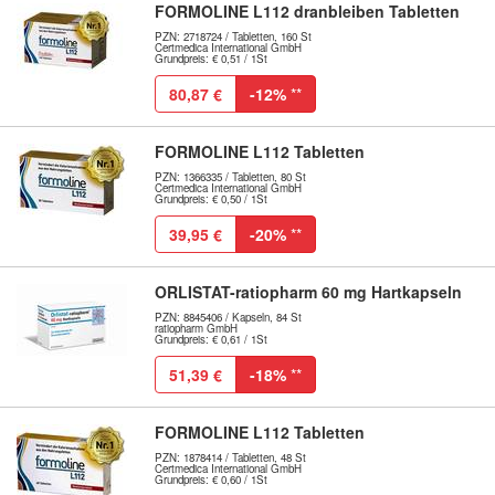
FORMOLINE L112 dranbleiben Tabletten
PZN: 2718724 / Tabletten, 160 St
Certmedica International GmbH
Grundpreis: € 0,51 / 1St
80,87 €
-12%
**
FORMOLINE L112 Tabletten
PZN: 1366335 / Tabletten, 80 St
Certmedica International GmbH
Grundpreis: € 0,50 / 1St
39,95 €
-20%
**
ORLISTAT-ratiopharm 60 mg Hartkapseln
PZN: 8845406 / Kapseln, 84 St
ratiopharm GmbH
Grundpreis: € 0,61 / 1St
51,39 €
-18%
**
FORMOLINE L112 Tabletten
PZN: 1878414 / Tabletten, 48 St
Certmedica International GmbH
Grundpreis: € 0,60 / 1St