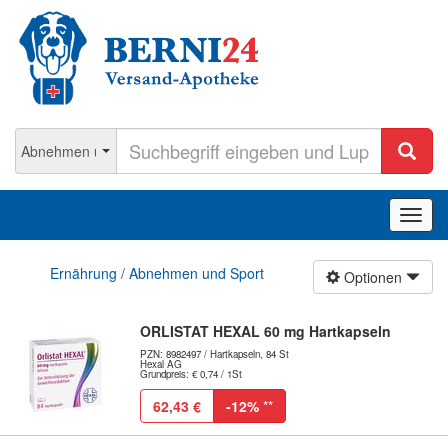
Navig
ein-/
Ernährung / Abnehmen und Sport
Optionen
ORLISTAT HEXAL 60 mg Hartkapseln
PZN: 8982497 / Hartkapseln, 84 St
Hexal AG
Grundpreis: € 0,74 / 1St
62,43 €
-12%
**