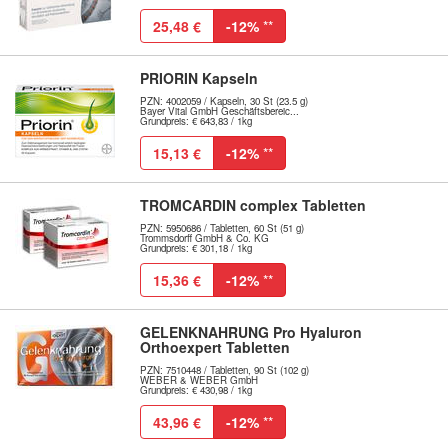
25,48 €
-12%
**
PRIORIN Kapseln
PZN: 4002059 / Kapseln, 30 St (23.5 g)
Bayer Vital GmbH Geschäftsbereic...
Grundpreis: € 643,83 / 1kg
15,13 €
-12%
**
TROMCARDIN complex Tabletten
PZN: 5950686 / Tabletten, 60 St (51 g)
Trommsdorff GmbH & Co. KG
Grundpreis: € 301,18 / 1kg
15,36 €
-12%
**
GELENKNAHRUNG Pro Hyaluron
Orthoexpert Tabletten
PZN: 7510448 / Tabletten, 90 St (102 g)
WEBER & WEBER GmbH
Grundpreis: € 430,98 / 1kg
43,96 €
-12%
**