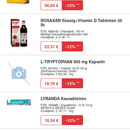
58,04 €
-12%
**
ROSAXAN flüssig+Vitamin D Tabletten 20
St
PZN: 9936192 / Flüssigkeit, 750 ml
MedAgil Gesundheitsgesellschaft mbH
Grundpreis: € 31,08 / 1l
23,31 €
-12%
**
L-TRYPTOPHAN 500 mg Kapseln
PZN: 9612331 / Kapseln, 90 St (56 g)
ZeinPharma Germany GmbH
Grundpreis: € 353,39 / 1kg
19,79 €
-12%
**
LYRANDA Kautabletten
PZN: 7052885 / Kautabletten, 15 St (70 g)
WEBER & WEBER GmbH
Grundpreis: € 147,71 / 1kg
10,34 €
-12%
**