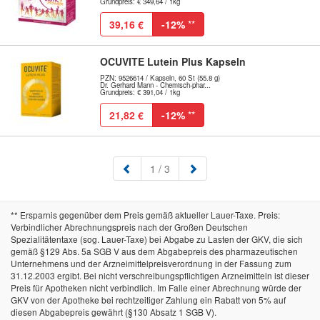
Grundpreis: € 349,64 / 1kg
39,16 €
-12%
**
OCUVITE Lutein Plus Kapseln
PZN: 9526614 / Kapseln, 60 St (55.8 g)
Dr. Gerhard Mann - Chemisch-phar...
Grundpreis: € 391,04 / 1kg
21,82 €
-12%
**
(aktuell)
1
/ 3
** Ersparnis gegenüber dem Preis gemäß aktueller Lauer-Taxe. Preis:
Verbindlicher Abrechnungspreis nach der Großen Deutschen
Spezialitätentaxe (sog. Lauer-Taxe) bei Abgabe zu Lasten der GKV, die sich
gemäß §129 Abs. 5a SGB V aus dem Abgabepreis des pharmazeutischen
Unternehmens und der Arzneimittelpreisverordnung in der Fassung zum
31.12.2003 ergibt. Bei nicht verschreibungspflichtigen Arzneimitteln ist dieser
Preis für Apotheken nicht verbindlich. Im Falle einer Abrechnung würde der
GKV von der Apotheke bei rechtzeitiger Zahlung ein Rabatt von 5% auf
diesen Abgabepreis gewährt (§130 Absatz 1 SGB V).