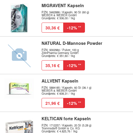
MIGRAVENT Kapseln
PZN: 5462886 / Kapseln, 90 St (60 g)
WEBER & WEBER GmbH
Grundpreis: € 506,00 / 1kg
30,36 €
-12%
**
NATURAL D-Mannose Powder
PZN: 9302984 / Pulver, 100 g
ZeinPharma Germany GmbH
Grundpreis: € 351,60 / 1kg
35,16 €
-12%
**
ALLVENT Kapseln
PZN: 5884185 / Kapseln, 60 St (36.1 g)
WEBER & WEBER GmbH
Grundpreis: € 608,31 / 1kg
21,96 €
-12%
**
KELTICAN forte Kapseln
PZN: 1712257 / Kapseln, 20 St (5.28 g)
Trommsdorff GmbH & Co. KG
Grundpreis: € 4.825,76 / 1kg