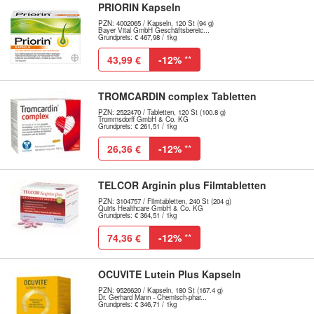
PRIORIN Kapseln
PZN: 4002065 / Kapseln, 120 St (94 g)
Bayer Vital GmbH Geschäftsbereic...
Grundpreis: € 467,98 / 1kg
43,99 €
-12%
**
TROMCARDIN complex Tabletten
PZN: 2522470 / Tabletten, 120 St (100.8 g)
Trommsdorff GmbH & Co. KG
Grundpreis: € 261,51 / 1kg
26,36 €
-12%
**
TELCOR Arginin plus Filmtabletten
PZN: 3104757 / Filmtabletten, 240 St (204 g)
Quiris Healthcare GmbH & Co. KG
Grundpreis: € 364,51 / 1kg
74,36 €
-12%
**
OCUVITE Lutein Plus Kapseln
PZN: 9526620 / Kapseln, 180 St (167.4 g)
Dr. Gerhard Mann - Chemisch-phar...
Grundpreis: € 346,71 / 1kg