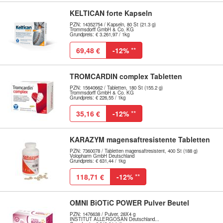
KELTICAN forte Kapseln
PZN: 14352754 / Kapseln, 80 St (21.3 g)
Trommsdorff GmbH & Co. KG
Grundpreis: € 3.261,97 / 1kg
69,48 €
-12%
**
TROMCARDIN complex Tabletten
PZN: 15640662 / Tabletten, 180 St (155.2 g)
Trommsdorff GmbH & Co. KG
Grundpreis: € 226,55 / 1kg
35,16 €
-12%
**
KARAZYM magensaftresistente Tabletten
PZN: 7360078 / Tabletten magensaftresistent, 400 St (188 g)
Volopharm GmbH Deutschland
Grundpreis: € 631,44 / 1kg
118,71 €
-12%
**
OMNI BiOTiC POWER Pulver Beutel
PZN: 1476638 / Pulver, 28X4 g
INSTITUT ALLERGOSAN Deutschland...