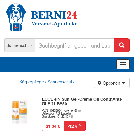
Navig
ein-/
Körperpflege / Sonnenschutz
Optionen
EUCERIN Sun Gel-Creme Oil Contr.Anti-
Gl.Eff.LSF50+
PZN: 10832664 / Creme, 50 ml
Beiersdorf AG Eucerin
Grundpreis: € 426,80 / 1l
21,34 €
-12%
**