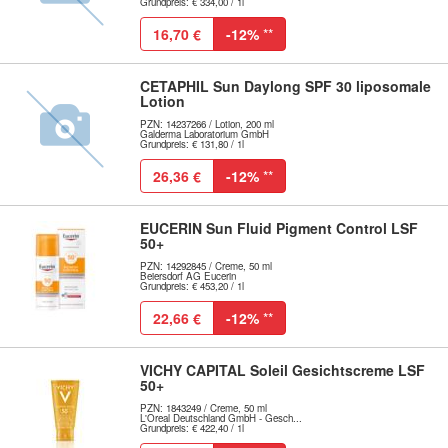
Grundpreis: € 334,00 / 1l
16,70 €
-12%
**
CETAPHIL Sun Daylong SPF 30 liposomale
Lotion
PZN: 14237266 / Lotion, 200 ml
Galderma Laboratorium GmbH
Grundpreis: € 131,80 / 1l
26,36 €
-12%
**
EUCERIN Sun Fluid Pigment Control LSF
50+
PZN: 14292845 / Creme, 50 ml
Beiersdorf AG Eucerin
Grundpreis: € 453,20 / 1l
22,66 €
-12%
**
VICHY CAPITAL Soleil Gesichtscreme LSF
50+
PZN: 1843249 / Creme, 50 ml
L'Oreal Deutschland GmbH - Gesch...
Grundpreis: € 422,40 / 1l