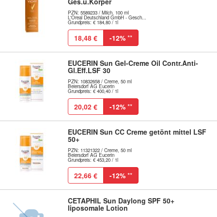
Ges.u.Körper
PZN: 5589233 / Milch, 100 ml
L'Oreal Deutschland GmbH - Gesch...
Grundpreis: € 184,80 / 1l
18,48 €
-12%
**
EUCERIN Sun Gel-Creme Oil Contr.Anti-
Gl.Eff.LSF 30
PZN: 10832658 / Creme, 50 ml
Beiersdorf AG Eucerin
Grundpreis: € 400,40 / 1l
20,02 €
-12%
**
EUCERIN Sun CC Creme getönt mittel LSF
50+
PZN: 11321322 / Creme, 50 ml
Beiersdorf AG Eucerin
Grundpreis: € 453,20 / 1l
22,66 €
-12%
**
CETAPHIL Sun Daylong SPF 50+
liposomale Lotion