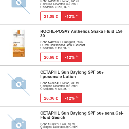
PZN: 14237131 / Lotion, 100 ml
Galderma Laboratorium GmbH
Grundpreis: € 210,80 / 1l
21,08 €
-12%
**
ROCHE-POSAY Anthelios Shaka Fluid LSF
30
PZN: 14420817 / Flüssigkeit, 50 ml
L'Oreal Deutschland GmbH Geschäf...
Grundpreis: € 413,60 / 1l
20,68 €
-12%
**
CETAPHIL Sun Daylong SPF 50+
liposomale Lotion
PZN: 14237148 / Lotion, 200 ml
Galderma Laboratorium GmbH
Grundpreis: € 131,80 / 1l
26,36 €
-12%
**
CETAPHIL Sun Daylong SPF 50+ sens.Gel-
Fluid Gesich
PZN: 14237272 / Gel, 50 ml
Galderma Laboratorium GmbH