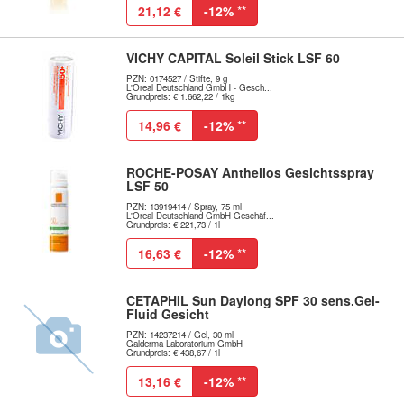
21,12 €
-12%
**
VICHY CAPITAL Soleil Stick LSF 60
PZN: 0174527 / Stifte, 9 g
L'Oreal Deutschland GmbH - Gesch...
Grundpreis: € 1.662,22 / 1kg
14,96 €
-12%
**
ROCHE-POSAY Anthelios Gesichtsspray
LSF 50
PZN: 13919414 / Spray, 75 ml
L'Oreal Deutschland GmbH Geschäf...
Grundpreis: € 221,73 / 1l
16,63 €
-12%
**
CETAPHIL Sun Daylong SPF 30 sens.Gel-
Fluid Gesicht
PZN: 14237214 / Gel, 30 ml
Galderma Laboratorium GmbH
Grundpreis: € 438,67 / 1l
13,16 €
-12%
**