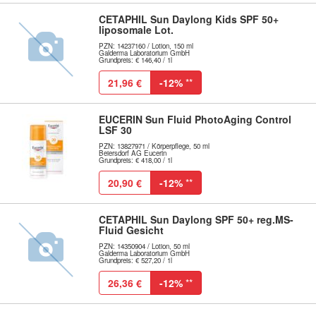
CETAPHIL Sun Daylong Kids SPF 50+
liposomale Lot.
PZN: 14237160 / Lotion, 150 ml
Galderma Laboratorium GmbH
Grundpreis: € 146,40 / 1l
21,96 €
-12%
**
EUCERIN Sun Fluid PhotoAging Control
LSF 30
PZN: 13827971 / Körperpflege, 50 ml
Beiersdorf AG Eucerin
Grundpreis: € 418,00 / 1l
20,90 €
-12%
**
CETAPHIL Sun Daylong SPF 50+ reg.MS-
Fluid Gesicht
PZN: 14350904 / Lotion, 50 ml
Galderma Laboratorium GmbH
Grundpreis: € 527,20 / 1l
26,36 €
-12%
**