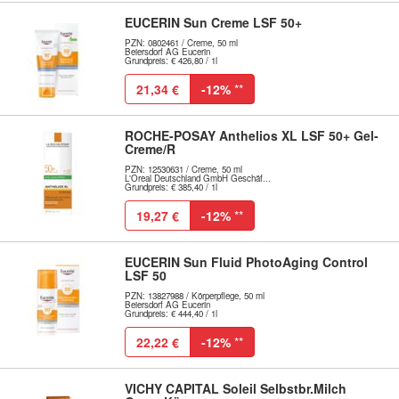
EUCERIN Sun Creme LSF 50+
PZN: 0802461 / Creme, 50 ml
Beiersdorf AG Eucerin
Grundpreis: € 426,80 / 1l
21,34 €
-12%
**
ROCHE-POSAY Anthelios XL LSF 50+ Gel-
Creme/R
PZN: 12530631 / Creme, 50 ml
L'Oreal Deutschland GmbH Geschäf...
Grundpreis: € 385,40 / 1l
19,27 €
-12%
**
EUCERIN Sun Fluid PhotoAging Control
LSF 50
PZN: 13827988 / Körperpflege, 50 ml
Beiersdorf AG Eucerin
Grundpreis: € 444,40 / 1l
22,22 €
-12%
**
VICHY CAPITAL Soleil Selbstbr.Milch