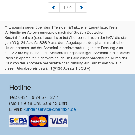
(aktuell)
1
/ 2
** Ersparnis gegenüber dem Preis gemäß aktueller Lauer-Taxe. Preis:
Verbindlicher Abrechnungspreis nach der Großen Deutschen
Spezialitätentaxe (sog. Lauer-Taxe) bei Abgabe zu Lasten der GKV, die sich
gemäß §129 Abs. 5a SGB V aus dem Abgabepreis des pharmazeutischen
Unternehmens und der Arzneimittelpreisverordnung in der Fassung zum
31.12.2003 ergibt. Bei nicht verschreibungspflichtigen Arzneimitteln ist dieser
Preis für Apotheken nicht verbindlich. Im Falle einer Abrechnung würde der
GKV von der Apotheke bei rechtzeitiger Zahlung ein Rabatt von 5% auf
diesen Abgabepreis gewährt (§130 Absatz 1 SGB V).
Hotline
Tel.: 0431 - 9 74 57 - 27 *
(Mo-Fr 9-18 Uhr, Sa 9-13 Uhr)
E-Mail:
kundenservice@berni24.de