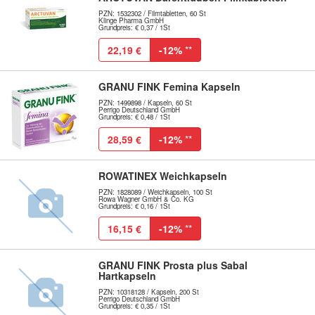
PZN: 1532302 / Filmtabletten, 60 St
Klinge Pharma GmbH
Grundpreis: € 0,37 / 1St
22,19 €
-12%
**
GRANU FINK Femina Kapseln
PZN: 1499898 / Kapseln, 60 St
Perrigo Deutschland GmbH
Grundpreis: € 0,48 / 1St
28,59 €
-12%
**
ROWATINEX Weichkapseln
PZN: 1828089 / Weichkapseln, 100 St
Rowa Wagner GmbH & Co. KG
Grundpreis: € 0,16 / 1St
16,15 €
-12%
**
GRANU FINK Prosta plus Sabal
Hartkapseln
PZN: 10318128 / Kapseln, 200 St
Perrigo Deutschland GmbH
Grundpreis: € 0,35 / 1St