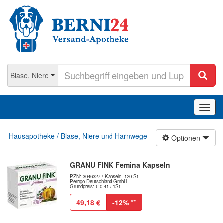
Navig
ein-/
Hausapotheke / Blase, Niere und Harnwege
Optionen
GRANU FINK Femina Kapseln
PZN: 3046327 / Kapseln, 120 St
Perrigo Deutschland GmbH
Grundpreis: € 0,41 / 1St
49,18 €
-12%
**