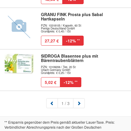
GRANU FINK Prosta plus Sabal
Hartkapseln
PZN: 10318105 / Kapseln, 60 St
Perrigo Deutschland GmbH
Grundpreis: € 0,45 / 1St
27,27 €
-12%
**
SIDROGA Blasentee plus mit
Bärentraubenblättern
PZN: 10109206 / Tee, 20 St
Uriach Germany GmbH
Grundpreis: € 0,25 / 1St
5,02 €
-12%
**
(aktuell)
1
/ 3
** Ersparnis gegenüber dem Preis gemäß aktueller Lauer-Taxe. Preis:
Verbindlicher Abrechnungspreis nach der Großen Deutschen