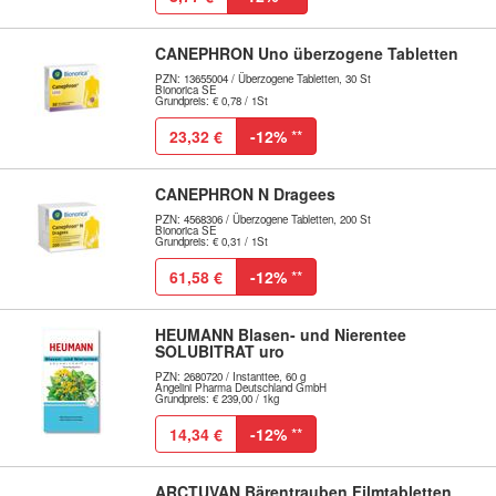
CANEPHRON Uno überzogene Tabletten
PZN: 13655004 / Überzogene Tabletten, 30 St
Bionorica SE
Grundpreis: € 0,78 / 1St
23,32 €
-12%
**
CANEPHRON N Dragees
PZN: 4568306 / Überzogene Tabletten, 200 St
Bionorica SE
Grundpreis: € 0,31 / 1St
61,58 €
-12%
**
HEUMANN Blasen- und Nierentee
SOLUBITRAT uro
PZN: 2680720 / Instanttee, 60 g
Angelini Pharma Deutschland GmbH
Grundpreis: € 239,00 / 1kg
14,34 €
-12%
**
ARCTUVAN Bärentrauben Filmtabletten