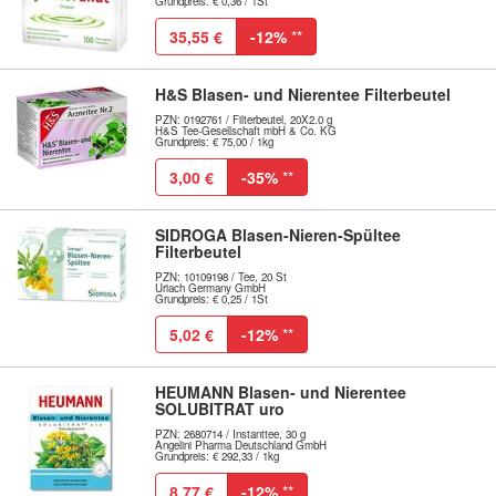
Grundpreis: € 0,36 / 1St
35,55 €
-12%
**
H&S Blasen- und Nierentee Filterbeutel
PZN: 0192761 / Filterbeutel, 20X2.0 g
H&S Tee-Gesellschaft mbH & Co. KG
Grundpreis: € 75,00 / 1kg
3,00 €
-35%
**
SIDROGA Blasen-Nieren-Spültee
Filterbeutel
PZN: 10109198 / Tee, 20 St
Uriach Germany GmbH
Grundpreis: € 0,25 / 1St
5,02 €
-12%
**
HEUMANN Blasen- und Nierentee
SOLUBITRAT uro
PZN: 2680714 / Instanttee, 30 g
Angelini Pharma Deutschland GmbH
Grundpreis: € 292,33 / 1kg
8,77 €
-12%
**