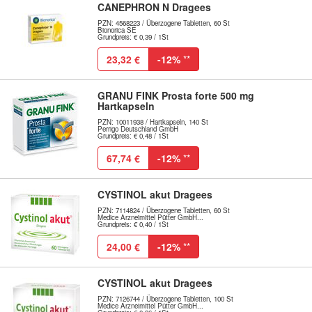
CANEPHRON N Dragees
PZN: 4568223 / Überzogene Tabletten, 60 St
Bionorica SE
Grundpreis: € 0,39 / 1St
23,32 €
-12%
**
GRANU FINK Prosta forte 500 mg
Hartkapseln
PZN: 10011938 / Hartkapseln, 140 St
Perrigo Deutschland GmbH
Grundpreis: € 0,48 / 1St
67,74 €
-12%
**
CYSTINOL akut Dragees
PZN: 7114824 / Überzogene Tabletten, 60 St
Medice Arzneimittel Pütter GmbH...
Grundpreis: € 0,40 / 1St
24,00 €
-12%
**
CYSTINOL akut Dragees
PZN: 7126744 / Überzogene Tabletten, 100 St
Medice Arzneimittel Pütter GmbH...