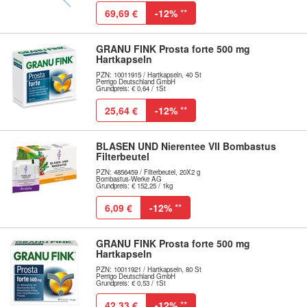
69,69 €
-12%
**
GRANU FINK Prosta forte 500 mg
Hartkapseln
PZN: 10011915 / Hartkapseln, 40 St
Perrigo Deutschland GmbH
Grundpreis: € 0,64 / 1St
25,64 €
-12%
**
BLASEN UND Nierentee VII Bombastus
Filterbeutel
PZN: 4856459 / Filterbeutel, 20X2 g
Bombastus-Werke AG
Grundpreis: € 152,25 / 1kg
6,09 €
-12%
**
GRANU FINK Prosta forte 500 mg
Hartkapseln
PZN: 10011921 / Hartkapseln, 80 St
Perrigo Deutschland GmbH
Grundpreis: € 0,53 / 1St
42,33 €
-12%
**